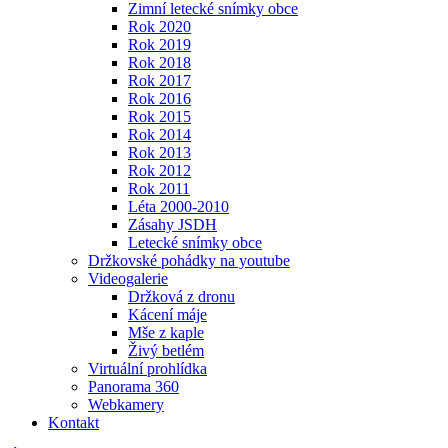
Zimní letecké snímky obce
Rok 2020
Rok 2019
Rok 2018
Rok 2017
Rok 2016
Rok 2015
Rok 2014
Rok 2013
Rok 2012
Rok 2011
Léta 2000-2010
Zásahy JSDH
Letecké snímky obce
Držkovské pohádky na youtube
Videogalerie
Držková z dronu
Kácení máje
Mše z kaple
Živý betlém
Virtuální prohlídka
Panorama 360
Webkamery
Kontakt