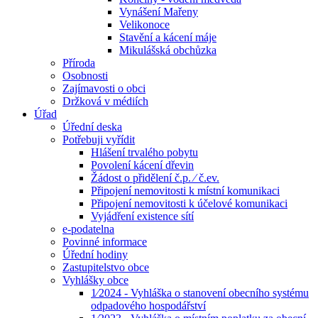
Vynášení Mařeny
Velikonoce
Stavění a kácení máje
Mikulášská obchůzka
Příroda
Osobnosti
Zajímavosti o obci
Držková v médiích
Úřad
Úřední deska
Potřebuji vyřídit
Hlášení trvalého pobytu
Povolení kácení dřevin
Žádost o přidělení č.p. ⁄ č.ev.
Připojení nemovitosti k místní komunikaci
Připojení nemovitosti k účelové komunikaci
Vyjádření existence sítí
e-podatelna
Povinné informace
Úřední hodiny
Zastupitelstvo obce
Vyhlášky obce
1⁄2024 - Vyhláška o stanovení obecního systému
odpadového hospodářství