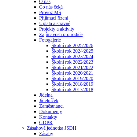
O nás
Co nás čeká
Provoz MŠ
Přijímací řízení
Úplata a stravné
Projekty a aktivity
Zajímavosti pro rodiče
Fotogalerie
Školní rok 2025⁄2026
Školní rok 2024⁄2025
Školní rok 2023⁄2024
Školní rok 2022⁄2023
Školní rok 2021⁄2022
Školní rok 2020⁄2021
Školní rok 2019⁄2020
Školní rok 2018⁄2019
Školní rok 2017⁄2018
Jídelna
Jídelníček
Zaměstnanci
Dokumenty
Kontakty
GDPR
Zásahová jednotka JSDH
Zásahy