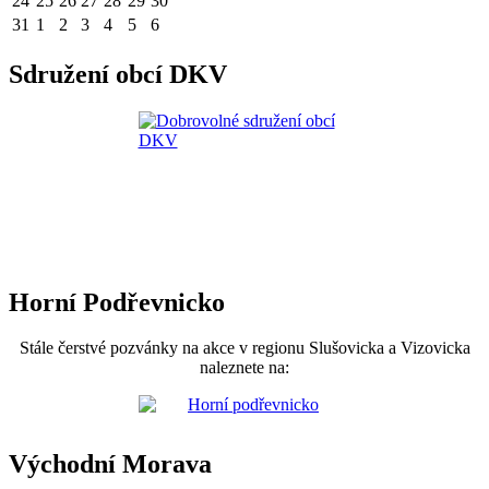
24
25
26
27
28
29
30
31
1
2
3
4
5
6
Sdružení obcí DKV
Horní Podřevnicko
Stále čerstvé pozvánky na akce v regionu Slušovicka a Vizovicka
naleznete na:
Východní Morava