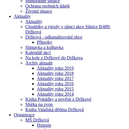
Mimořádné situace
Ochrana osobních údajů
Životní situace
Aktuality
Aktuality
Chodníky a vjezdy v rámci akce Silnice II⁄489:
Držková
Držková - odkanalizování obce
Přípojky
Slintavka a kulhavka
Kalendář akcí
Na kole z Držkové do Držkova
Archiv aktualit
Aktuality roku 2019
Aktuality roku 2018
Aktuality roku 2017
Aktuality roku 2016
Aktuality roku 2015
Aktuality roku 2014
Kniha Pohádky a pověsti z Držkové
Sbírka na zvon
Kniha Valašská dědina Držková
Organizace
MŠ Držková
Historie