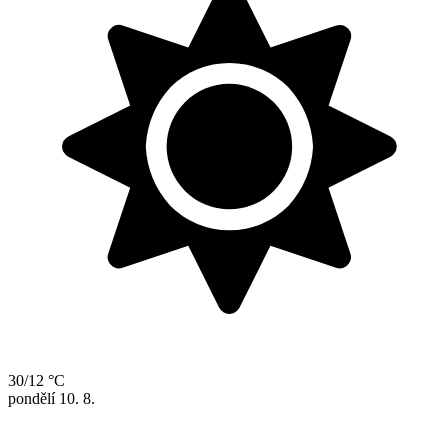
30/12 °C
pondělí
10. 8.