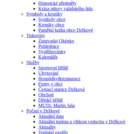
Historické předměty
Krása mluvy valašského lidu
Symboly a kroniky
Symboly obce
Kroniky obce
Pamětní kniha obce Držkové
Tiskoviny
Zpravodaj Okénko
Pohlednice
Vystřihovánky
Kalendáře
Služby
Sportovní hřiště
Ubytování
Hospůdky&restaurace
Firmy v obci
Čerpací stanice Držková
Obchod
Dětské hřiště
MUDr. Martin Jaša
Počasí v Držkové
Aktuální data
Aktuální teplota a vlhkost vzduchu v Držkové
Aktuality
Teplotní rozdíly