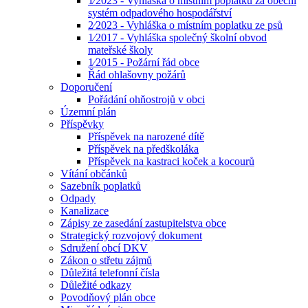
1⁄2023 - Vyhláška o místním poplatku za obecní
systém odpadového hospodářství
2⁄2023 - Vyhláška o místním poplatku ze psů
1⁄2017 - Vyhláška společný školní obvod
mateřské školy
1⁄2015 - Požární řád obce
Řád ohlašovny požárů
Doporučení
Pořádání ohňostrojů v obci
Územní plán
Příspěvky
Příspěvek na narozené dítě
Příspěvek na předškoláka
Příspěvek na kastraci koček a kocourů
Vítání občánků
Sazebník poplatků
Odpady
Kanalizace
Zápisy ze zasedání zastupitelstva obce
Strategický rozvojový dokument
Sdružení obcí DKV
Zákon o střetu zájmů
Důležitá telefonní čísla
Důležité odkazy
Povodňový plán obce