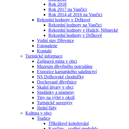
Rok 2018
Rok 2017 na Vančici
Rok 2014 až 2016 na Vančici
Rekordní hodnoty v Držkové
Rekordní hodnoty na Vančici
Rekordní hodnoty v Hutích, Německé
Rekordní hodnoty v Držkové
Vodní stav Dřevnice
Fotogalerie
Kontakt
Turistické informace
Zajímavá místa v obci
Muzeum dřevěného porculánu
Expozice karpatského salašnictví
NS Držkovské chodníčky
Dochované dřevěnice
Skalní útvary v obci
Studánky a prameny
Tipy na výlet v okolí
Turistické suvenýry
Jízdní řády
Kultura v obci
Tradice
Tříkrálové koledování
Končiny - vodění medvěda