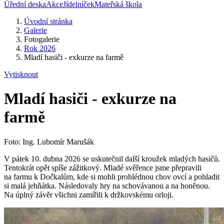
Úřední deska
Akce
Jídelníček
Mateřská škola
Úvodní stránka
Galerie
Fotogalerie
Rok 2026
Mladí hasiči - exkurze na farmě
Vytisknout
Mladí hasiči - exkurze na
farmě
Foto: Ing. Lubomír Marušák
V pátek 10. dubna 2026 se uskutečnil další kroužek mladých hasičů.
Tentokrát opět spíše zážitkový. Mladé svěřence jsme přepravili
na farmu k Dočkalům, kde si mohli prohlédnou chov ovcí a pohladit
si malá jehňátka. Následovaly hry na schovávanou a na honěnou.
Na úplný závěr všichni zamířili k držkovskému orloji.