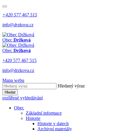
+420 577 467 515
info@drzkova.cz
Obec
Držková
Obec
Držková
+420 577 467 515
info@drzkova.cz
Mapa webu
Hledaný výraz
Hledat
rozšířené vyhledávání
Obec
Základní informace
Historie
Historie v datech
Archivní materiály