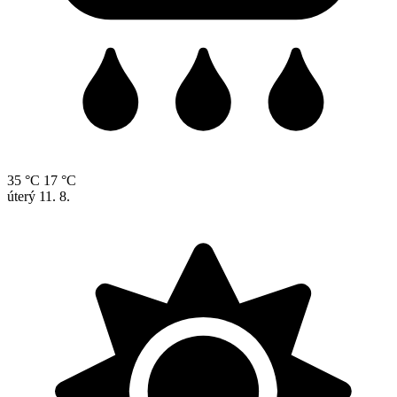
35 °C
17 °C
úterý
11. 8.