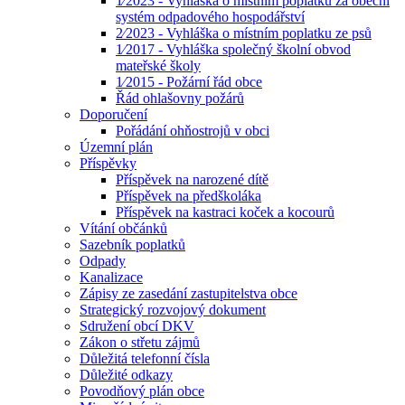
1⁄2023 - Vyhláška o místním poplatku za obecní
systém odpadového hospodářství
2⁄2023 - Vyhláška o místním poplatku ze psů
1⁄2017 - Vyhláška společný školní obvod
mateřské školy
1⁄2015 - Požární řád obce
Řád ohlašovny požárů
Doporučení
Pořádání ohňostrojů v obci
Územní plán
Příspěvky
Příspěvek na narozené dítě
Příspěvek na předškoláka
Příspěvek na kastraci koček a kocourů
Vítání občánků
Sazebník poplatků
Odpady
Kanalizace
Zápisy ze zasedání zastupitelstva obce
Strategický rozvojový dokument
Sdružení obcí DKV
Zákon o střetu zájmů
Důležitá telefonní čísla
Důležité odkazy
Povodňový plán obce