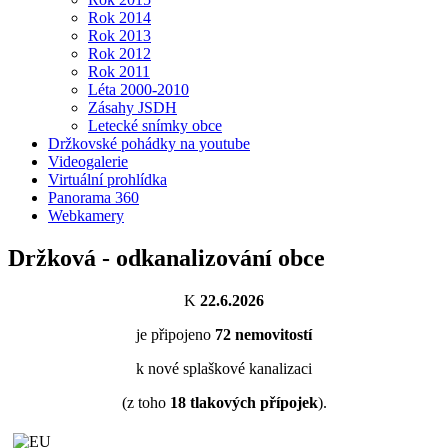
Rok 2014
Rok 2013
Rok 2012
Rok 2011
Léta 2000-2010
Zásahy JSDH
Letecké snímky obce
Držkovské pohádky na youtube
Videogalerie
Virtuální prohlídka
Panorama 360
Webkamery
Držková - odkanalizování obce
K
22.6.2026
je připojeno
72
nemovitostí
k nové splaškové kanalizaci
(z toho
18
tlakových přípojek
).