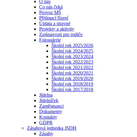
O nás
Co nás čeká
Provoz MŠ
Přijímací řízení
Úplata a stravné
Projekty a aktivity
Zajímavosti pro rodiče
Fotogalerie
Školní rok 2025⁄2026
Školní rok 2024⁄2025
Školní rok 2023⁄2024
Školní rok 2022⁄2023
Školní rok 2021⁄2022
Školní rok 2020⁄2021
Školní rok 2019⁄2020
Školní rok 2018⁄2019
Školní rok 2017⁄2018
Jídelna
Jídelníček
Zaměstnanci
Dokumenty
Kontakty
GDPR
Zásahová jednotka JSDH
Zásahy