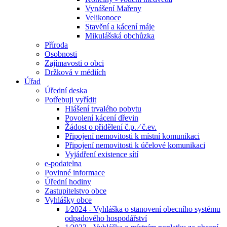
Vynášení Mařeny
Velikonoce
Stavění a kácení máje
Mikulášská obchůzka
Příroda
Osobnosti
Zajímavosti o obci
Držková v médiích
Úřad
Úřední deska
Potřebuji vyřídit
Hlášení trvalého pobytu
Povolení kácení dřevin
Žádost o přidělení č.p. ⁄ č.ev.
Připojení nemovitosti k místní komunikaci
Připojení nemovitosti k účelové komunikaci
Vyjádření existence sítí
e-podatelna
Povinné informace
Úřední hodiny
Zastupitelstvo obce
Vyhlášky obce
1⁄2024 - Vyhláška o stanovení obecního systému
odpadového hospodářství