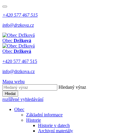
+420 577 467 515
info@drzkova.cz
Obec
Držková
Obec
Držková
+420 577 467 515
info@drzkova.cz
Mapa webu
Hledaný výraz
Hledat
rozšířené vyhledávání
Obec
Základní informace
Historie
Historie v datech
Archivní materiály