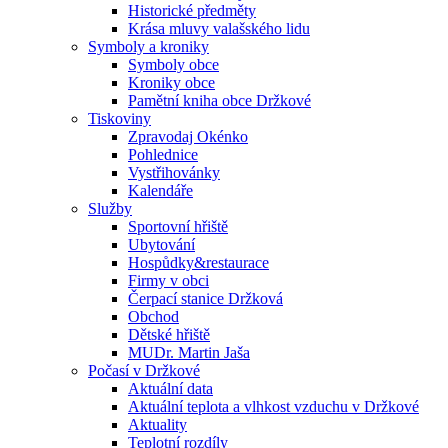
Historické předměty
Krása mluvy valašského lidu
Symboly a kroniky
Symboly obce
Kroniky obce
Pamětní kniha obce Držkové
Tiskoviny
Zpravodaj Okénko
Pohlednice
Vystřihovánky
Kalendáře
Služby
Sportovní hřiště
Ubytování
Hospůdky&restaurace
Firmy v obci
Čerpací stanice Držková
Obchod
Dětské hřiště
MUDr. Martin Jaša
Počasí v Držkové
Aktuální data
Aktuální teplota a vlhkost vzduchu v Držkové
Aktuality
Teplotní rozdíly