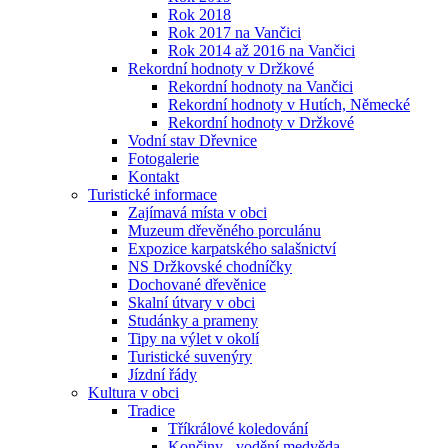
Rok 2018
Rok 2017 na Vančici
Rok 2014 až 2016 na Vančici
Rekordní hodnoty v Držkové
Rekordní hodnoty na Vančici
Rekordní hodnoty v Hutích, Německé
Rekordní hodnoty v Držkové
Vodní stav Dřevnice
Fotogalerie
Kontakt
Turistické informace
Zajímavá místa v obci
Muzeum dřevěného porculánu
Expozice karpatského salašnictví
NS Držkovské chodníčky
Dochované dřevěnice
Skalní útvary v obci
Studánky a prameny
Tipy na výlet v okolí
Turistické suvenýry
Jízdní řády
Kultura v obci
Tradice
Tříkrálové koledování
Končiny - vodění medvěda