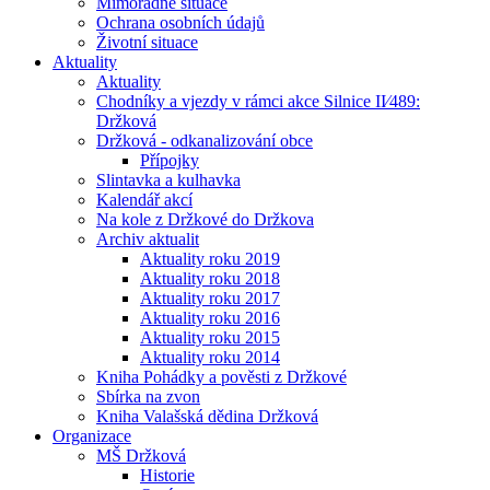
Mimořádné situace
Ochrana osobních údajů
Životní situace
Aktuality
Aktuality
Chodníky a vjezdy v rámci akce Silnice II⁄489:
Držková
Držková - odkanalizování obce
Přípojky
Slintavka a kulhavka
Kalendář akcí
Na kole z Držkové do Držkova
Archiv aktualit
Aktuality roku 2019
Aktuality roku 2018
Aktuality roku 2017
Aktuality roku 2016
Aktuality roku 2015
Aktuality roku 2014
Kniha Pohádky a pověsti z Držkové
Sbírka na zvon
Kniha Valašská dědina Držková
Organizace
MŠ Držková
Historie