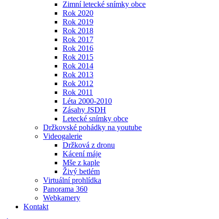
Zimní letecké snímky obce
Rok 2020
Rok 2019
Rok 2018
Rok 2017
Rok 2016
Rok 2015
Rok 2014
Rok 2013
Rok 2012
Rok 2011
Léta 2000-2010
Zásahy JSDH
Letecké snímky obce
Držkovské pohádky na youtube
Videogalerie
Držková z dronu
Kácení máje
Mše z kaple
Živý betlém
Virtuální prohlídka
Panorama 360
Webkamery
Kontakt