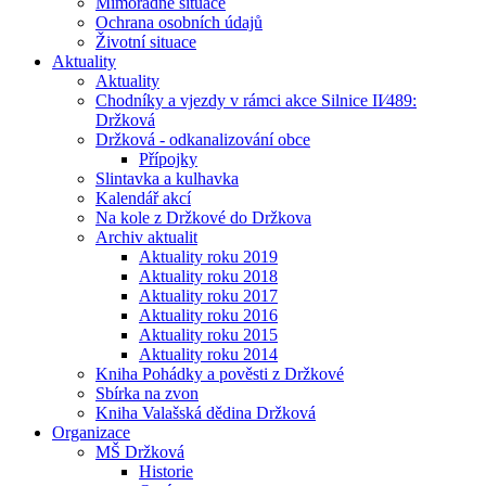
Mimořádné situace
Ochrana osobních údajů
Životní situace
Aktuality
Aktuality
Chodníky a vjezdy v rámci akce Silnice II⁄489:
Držková
Držková - odkanalizování obce
Přípojky
Slintavka a kulhavka
Kalendář akcí
Na kole z Držkové do Držkova
Archiv aktualit
Aktuality roku 2019
Aktuality roku 2018
Aktuality roku 2017
Aktuality roku 2016
Aktuality roku 2015
Aktuality roku 2014
Kniha Pohádky a pověsti z Držkové
Sbírka na zvon
Kniha Valašská dědina Držková
Organizace
MŠ Držková
Historie