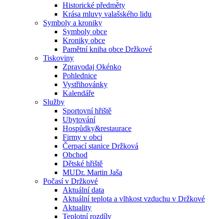
Historické předměty
Krása mluvy valašského lidu
Symboly a kroniky
Symboly obce
Kroniky obce
Pamětní kniha obce Držkové
Tiskoviny
Zpravodaj Okénko
Pohlednice
Vystřihovánky
Kalendáře
Služby
Sportovní hřiště
Ubytování
Hospůdky&restaurace
Firmy v obci
Čerpací stanice Držková
Obchod
Dětské hřiště
MUDr. Martin Jaša
Počasí v Držkové
Aktuální data
Aktuální teplota a vlhkost vzduchu v Držkové
Aktuality
Teplotní rozdíly