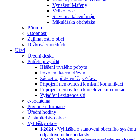
Vynášení Mařeny
Velikonoce
Stavění a kácení máje
Mikulášská obchůzka
Příroda
Osobnosti
Zajímavosti o obci
Držková v médiích
Úřad
Úřední deska
Potřebuji vyřídit
Hlášení trvalého pobytu
Povolení kácení dřevin
Žádost o přidělení č.p. ⁄ č.ev.
Připojení nemovitosti k místní komunikaci
Připojení nemovitosti k účelové komunikaci
Vyjádření existence sítí
e-podatelna
Povinné informace
Úřední hodiny
Zastupitelstvo obce
Vyhlášky obce
1⁄2024 - Vyhláška o stanovení obecního systému
odpadového hospodářství