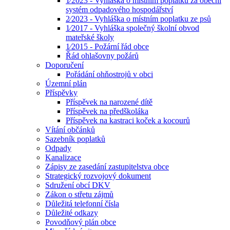
1⁄2023 - Vyhláška o místním poplatku za obecní
systém odpadového hospodářství
2⁄2023 - Vyhláška o místním poplatku ze psů
1⁄2017 - Vyhláška společný školní obvod
mateřské školy
1⁄2015 - Požární řád obce
Řád ohlašovny požárů
Doporučení
Pořádání ohňostrojů v obci
Územní plán
Příspěvky
Příspěvek na narozené dítě
Příspěvek na předškoláka
Příspěvek na kastraci koček a kocourů
Vítání občánků
Sazebník poplatků
Odpady
Kanalizace
Zápisy ze zasedání zastupitelstva obce
Strategický rozvojový dokument
Sdružení obcí DKV
Zákon o střetu zájmů
Důležitá telefonní čísla
Důležité odkazy
Povodňový plán obce