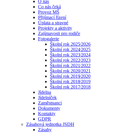
O nás
Co nás čeká
Provoz MŠ
Přijímací řízení
Úplata a stravné
Projekty a aktivity
Zajímavosti pro rodiče
Fotogalerie
Školní rok 2025⁄2026
Školní rok 2024⁄2025
Školní rok 2023⁄2024
Školní rok 2022⁄2023
Školní rok 2021⁄2022
Školní rok 2020⁄2021
Školní rok 2019⁄2020
Školní rok 2018⁄2019
Školní rok 2017⁄2018
Jídelna
Jídelníček
Zaměstnanci
Dokumenty
Kontakty
GDPR
Zásahová jednotka JSDH
Zásahy