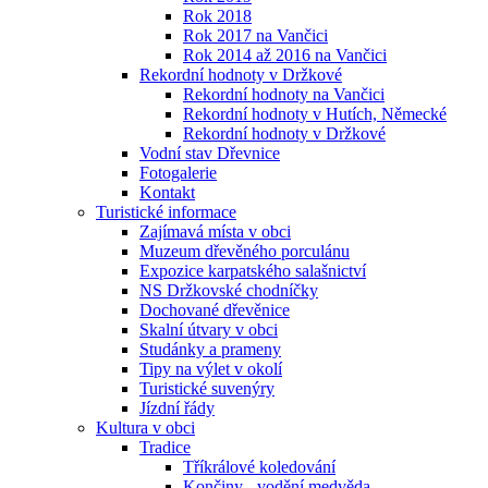
Rok 2018
Rok 2017 na Vančici
Rok 2014 až 2016 na Vančici
Rekordní hodnoty v Držkové
Rekordní hodnoty na Vančici
Rekordní hodnoty v Hutích, Německé
Rekordní hodnoty v Držkové
Vodní stav Dřevnice
Fotogalerie
Kontakt
Turistické informace
Zajímavá místa v obci
Muzeum dřevěného porculánu
Expozice karpatského salašnictví
NS Držkovské chodníčky
Dochované dřevěnice
Skalní útvary v obci
Studánky a prameny
Tipy na výlet v okolí
Turistické suvenýry
Jízdní řády
Kultura v obci
Tradice
Tříkrálové koledování
Končiny - vodění medvěda