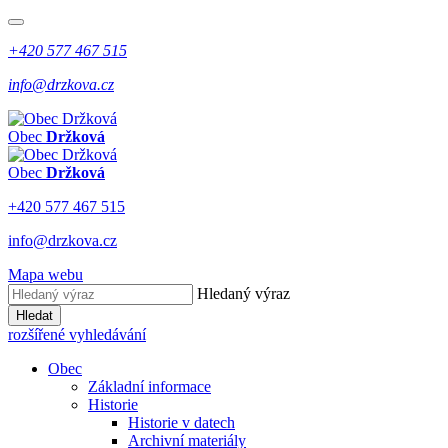
+420 577 467 515
info@drzkova.cz
Obec
Držková
Obec
Držková
+420 577 467 515
info@drzkova.cz
Mapa webu
Hledaný výraz
Hledat
rozšířené vyhledávání
Obec
Základní informace
Historie
Historie v datech
Archivní materiály