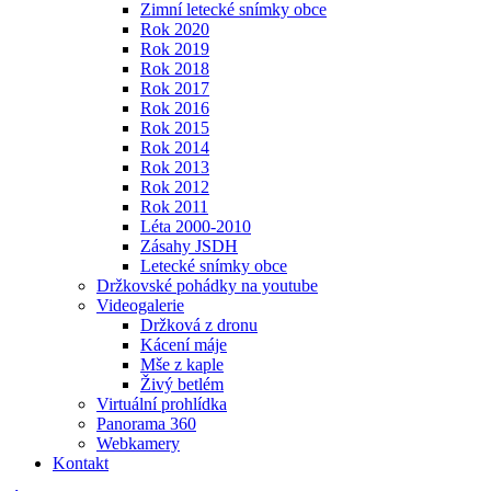
Zimní letecké snímky obce
Rok 2020
Rok 2019
Rok 2018
Rok 2017
Rok 2016
Rok 2015
Rok 2014
Rok 2013
Rok 2012
Rok 2011
Léta 2000-2010
Zásahy JSDH
Letecké snímky obce
Držkovské pohádky na youtube
Videogalerie
Držková z dronu
Kácení máje
Mše z kaple
Živý betlém
Virtuální prohlídka
Panorama 360
Webkamery
Kontakt