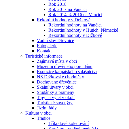
Rok 2018
Rok 2017 na Vančici
Rok 2014 až 2016 na Vančici
Rekordní hodnoty v Držkové
Rekordní hodnoty na Vančici
Rekordní hodnoty v Hutích, Německé
Rekordní hodnoty v Držkové
Vodní stav Dřevnice
Fotogalerie
Kontakt
Turistické informace
Zajímavá místa v obci
Muzeum dřevěného porculánu
Expozice karpatského salašnictví
NS Držkovské chodníčky
Dochované dřevěnice
Skalní útvary v obci
Studánky a prameny
Tipy na výlet v okolí
Turistické suvenýry
Jízdní řády
Kultura v obci
Tradice
Tříkrálové koledování
Končiny - vodění medvěda