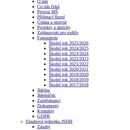
O nás
Co nás čeká
Provoz MŠ
Přijímací řízení
Úplata a stravné
Projekty a aktivity
Zajímavosti pro rodiče
Fotogalerie
Školní rok 2025⁄2026
Školní rok 2024⁄2025
Školní rok 2023⁄2024
Školní rok 2022⁄2023
Školní rok 2021⁄2022
Školní rok 2020⁄2021
Školní rok 2019⁄2020
Školní rok 2018⁄2019
Školní rok 2017⁄2018
Jídelna
Jídelníček
Zaměstnanci
Dokumenty
Kontakty
GDPR
Zásahová jednotka JSDH
Zásahy