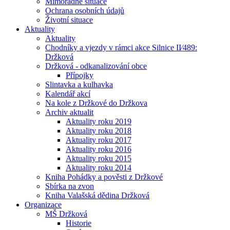
Mimořádné situace
Ochrana osobních údajů
Životní situace
Aktuality
Aktuality
Chodníky a vjezdy v rámci akce Silnice II⁄489:
Držková
Držková - odkanalizování obce
Přípojky
Slintavka a kulhavka
Kalendář akcí
Na kole z Držkové do Držkova
Archiv aktualit
Aktuality roku 2019
Aktuality roku 2018
Aktuality roku 2017
Aktuality roku 2016
Aktuality roku 2015
Aktuality roku 2014
Kniha Pohádky a pověsti z Držkové
Sbírka na zvon
Kniha Valašská dědina Držková
Organizace
MŠ Držková
Historie