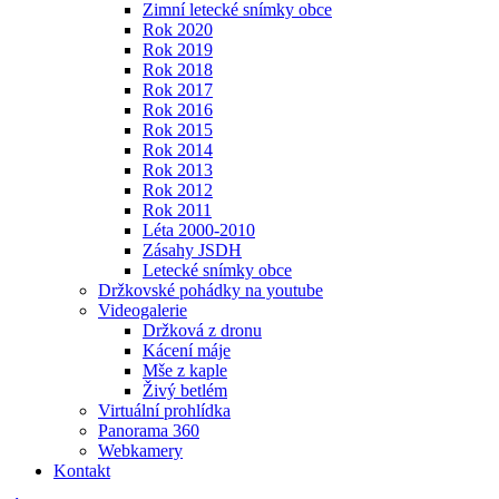
Zimní letecké snímky obce
Rok 2020
Rok 2019
Rok 2018
Rok 2017
Rok 2016
Rok 2015
Rok 2014
Rok 2013
Rok 2012
Rok 2011
Léta 2000-2010
Zásahy JSDH
Letecké snímky obce
Držkovské pohádky na youtube
Videogalerie
Držková z dronu
Kácení máje
Mše z kaple
Živý betlém
Virtuální prohlídka
Panorama 360
Webkamery
Kontakt