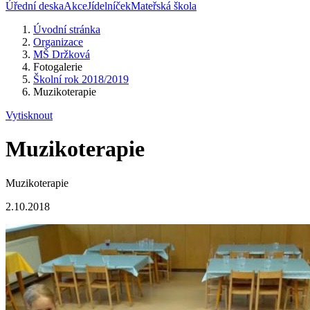
Úřední deska
Akce
Jídelníček
Mateřská škola
Úvodní stránka
Organizace
MŠ Držková
Fotogalerie
Školní rok 2018/2019
Muzikoterapie
Vytisknout
Muzikoterapie
Muzikoterapie
2.10.2018