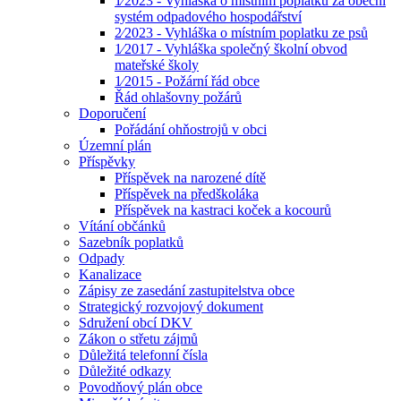
1⁄2023 - Vyhláška o místním poplatku za obecní
systém odpadového hospodářství
2⁄2023 - Vyhláška o místním poplatku ze psů
1⁄2017 - Vyhláška společný školní obvod
mateřské školy
1⁄2015 - Požární řád obce
Řád ohlašovny požárů
Doporučení
Pořádání ohňostrojů v obci
Územní plán
Příspěvky
Příspěvek na narozené dítě
Příspěvek na předškoláka
Příspěvek na kastraci koček a kocourů
Vítání občánků
Sazebník poplatků
Odpady
Kanalizace
Zápisy ze zasedání zastupitelstva obce
Strategický rozvojový dokument
Sdružení obcí DKV
Zákon o střetu zájmů
Důležitá telefonní čísla
Důležité odkazy
Povodňový plán obce