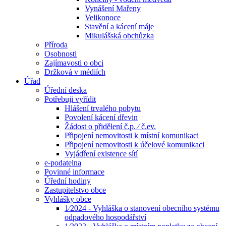
Vynášení Mařeny
Velikonoce
Stavění a kácení máje
Mikulášská obchůzka
Příroda
Osobnosti
Zajímavosti o obci
Držková v médiích
Úřad
Úřední deska
Potřebuji vyřídit
Hlášení trvalého pobytu
Povolení kácení dřevin
Žádost o přidělení č.p. ⁄ č.ev.
Připojení nemovitosti k místní komunikaci
Připojení nemovitosti k účelové komunikaci
Vyjádření existence sítí
e-podatelna
Povinné informace
Úřední hodiny
Zastupitelstvo obce
Vyhlášky obce
1⁄2024 - Vyhláška o stanovení obecního systému
odpadového hospodářství