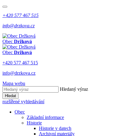
+420 577 467 515
info@drzkova.cz
Obec
Držková
Obec
Držková
+420 577 467 515
info@drzkova.cz
Mapa webu
Hledaný výraz
Hledat
rozšířené vyhledávání
Obec
Základní informace
Historie
Historie v datech
Archivní materiály