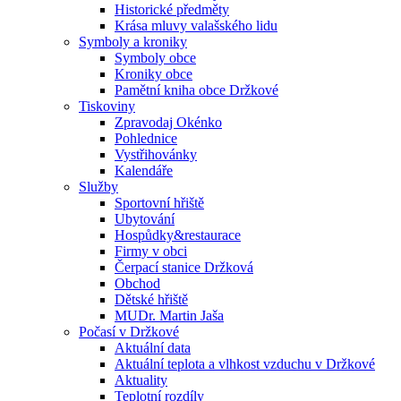
Historické předměty
Krása mluvy valašského lidu
Symboly a kroniky
Symboly obce
Kroniky obce
Pamětní kniha obce Držkové
Tiskoviny
Zpravodaj Okénko
Pohlednice
Vystřihovánky
Kalendáře
Služby
Sportovní hřiště
Ubytování
Hospůdky&restaurace
Firmy v obci
Čerpací stanice Držková
Obchod
Dětské hřiště
MUDr. Martin Jaša
Počasí v Držkové
Aktuální data
Aktuální teplota a vlhkost vzduchu v Držkové
Aktuality
Teplotní rozdíly