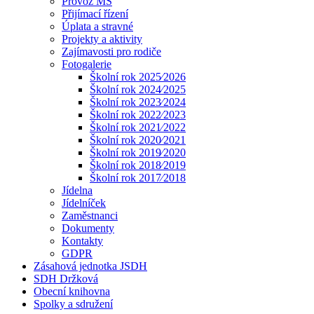
Provoz MŠ
Přijímací řízení
Úplata a stravné
Projekty a aktivity
Zajímavosti pro rodiče
Fotogalerie
Školní rok 2025⁄2026
Školní rok 2024⁄2025
Školní rok 2023⁄2024
Školní rok 2022⁄2023
Školní rok 2021⁄2022
Školní rok 2020⁄2021
Školní rok 2019⁄2020
Školní rok 2018⁄2019
Školní rok 2017⁄2018
Jídelna
Jídelníček
Zaměstnanci
Dokumenty
Kontakty
GDPR
Zásahová jednotka JSDH
SDH Držková
Obecní knihovna
Spolky a sdružení