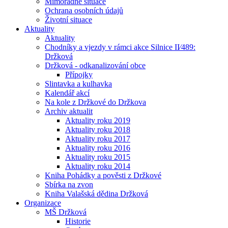
Mimořádné situace
Ochrana osobních údajů
Životní situace
Aktuality
Aktuality
Chodníky a vjezdy v rámci akce Silnice II⁄489:
Držková
Držková - odkanalizování obce
Přípojky
Slintavka a kulhavka
Kalendář akcí
Na kole z Držkové do Držkova
Archiv aktualit
Aktuality roku 2019
Aktuality roku 2018
Aktuality roku 2017
Aktuality roku 2016
Aktuality roku 2015
Aktuality roku 2014
Kniha Pohádky a pověsti z Držkové
Sbírka na zvon
Kniha Valašská dědina Držková
Organizace
MŠ Držková
Historie