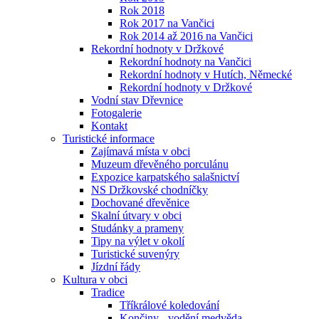
Rok 2018
Rok 2017 na Vančici
Rok 2014 až 2016 na Vančici
Rekordní hodnoty v Držkové
Rekordní hodnoty na Vančici
Rekordní hodnoty v Hutích, Německé
Rekordní hodnoty v Držkové
Vodní stav Dřevnice
Fotogalerie
Kontakt
Turistické informace
Zajímavá místa v obci
Muzeum dřevěného porculánu
Expozice karpatského salašnictví
NS Držkovské chodníčky
Dochované dřevěnice
Skalní útvary v obci
Studánky a prameny
Tipy na výlet v okolí
Turistické suvenýry
Jízdní řády
Kultura v obci
Tradice
Tříkrálové koledování
Končiny - vodění medvěda