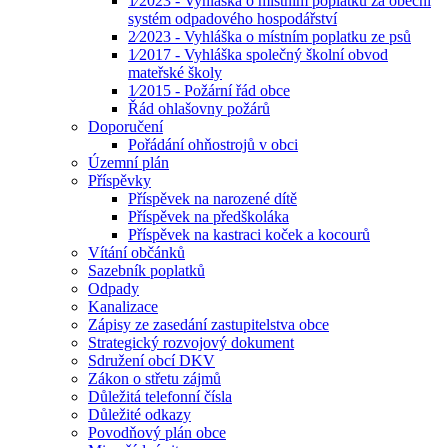
1⁄2023 - Vyhláška o místním poplatku za obecní
systém odpadového hospodářství
2⁄2023 - Vyhláška o místním poplatku ze psů
1⁄2017 - Vyhláška společný školní obvod
mateřské školy
1⁄2015 - Požární řád obce
Řád ohlašovny požárů
Doporučení
Pořádání ohňostrojů v obci
Územní plán
Příspěvky
Příspěvek na narozené dítě
Příspěvek na předškoláka
Příspěvek na kastraci koček a kocourů
Vítání občánků
Sazebník poplatků
Odpady
Kanalizace
Zápisy ze zasedání zastupitelstva obce
Strategický rozvojový dokument
Sdružení obcí DKV
Zákon o střetu zájmů
Důležitá telefonní čísla
Důležité odkazy
Povodňový plán obce