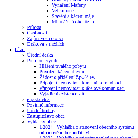
Vynášení Mařeny
Velikonoce
Stavění a kácení máje
Mikulášská obchůzka
Příroda
Osobnosti
Zajímavosti o obci
Držková v médiích
Úřad
Úřední deska
Potřebuji vyřídit
Hlášení trvalého pobytu
Povolení kácení dřevin
Žádost o přidělení č.p. ⁄ č.ev.
Připojení nemovitosti k místní komunikaci
Připojení nemovitosti k účelové komunikaci
Vyjádření existence sítí
e-podatelna
Povinné informace
Úřední hodiny
Zastupitelstvo obce
Vyhlášky obce
1⁄2024 - Vyhláška o stanovení obecního systému
odpadového hospodářství