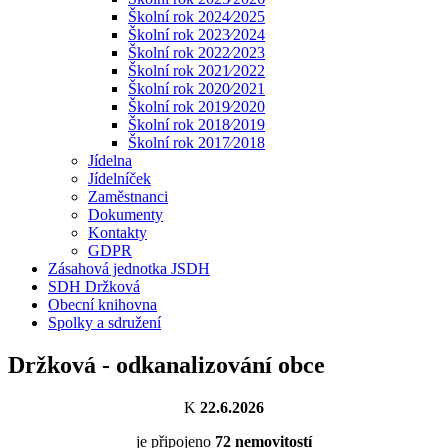
Školní rok 2024⁄2025
Školní rok 2023⁄2024
Školní rok 2022⁄2023
Školní rok 2021⁄2022
Školní rok 2020⁄2021
Školní rok 2019⁄2020
Školní rok 2018⁄2019
Školní rok 2017⁄2018
Jídelna
Jídelníček
Zaměstnanci
Dokumenty
Kontakty
GDPR
Zásahová jednotka JSDH
SDH Držková
Obecní knihovna
Spolky a sdružení
Držková - odkanalizování obce
K
22.6.2026
je připojeno
72
nemovitostí