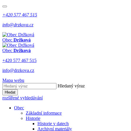
+420 577 467 515
info@drzkova.cz
Obec
Držková
Obec
Držková
+420 577 467 515
info@drzkova.cz
Mapa webu
Hledaný výraz
Hledat
rozšířené vyhledávání
Obec
Základní informace
Historie
Historie v datech
Archivní materiály