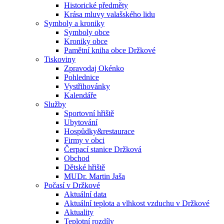
Historické předměty
Krása mluvy valašského lidu
Symboly a kroniky
Symboly obce
Kroniky obce
Pamětní kniha obce Držkové
Tiskoviny
Zpravodaj Okénko
Pohlednice
Vystřihovánky
Kalendáře
Služby
Sportovní hřiště
Ubytování
Hospůdky&restaurace
Firmy v obci
Čerpací stanice Držková
Obchod
Dětské hřiště
MUDr. Martin Jaša
Počasí v Držkové
Aktuální data
Aktuální teplota a vlhkost vzduchu v Držkové
Aktuality
Teplotní rozdíly