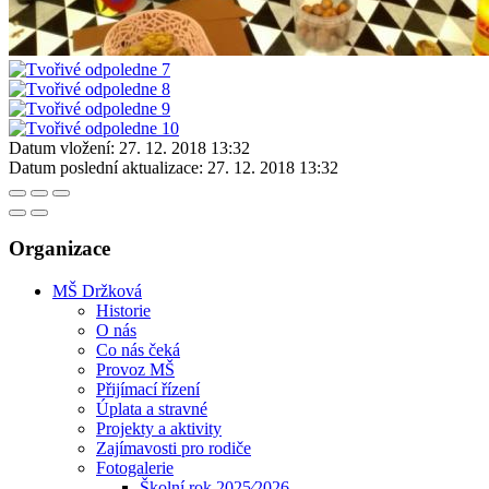
Datum vložení:
27. 12. 2018 13:32
Datum poslední aktualizace:
27. 12. 2018 13:32
Organizace
MŠ Držková
Historie
O nás
Co nás čeká
Provoz MŠ
Přijímací řízení
Úplata a stravné
Projekty a aktivity
Zajímavosti pro rodiče
Fotogalerie
Školní rok 2025⁄2026