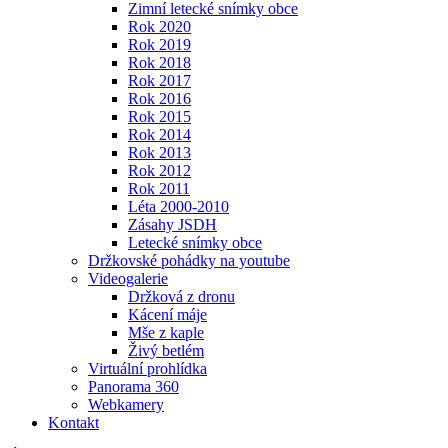
Zimní letecké snímky obce
Rok 2020
Rok 2019
Rok 2018
Rok 2017
Rok 2016
Rok 2015
Rok 2014
Rok 2013
Rok 2012
Rok 2011
Léta 2000-2010
Zásahy JSDH
Letecké snímky obce
Držkovské pohádky na youtube
Videogalerie
Držková z dronu
Kácení máje
Mše z kaple
Živý betlém
Virtuální prohlídka
Panorama 360
Webkamery
Kontakt