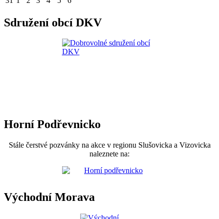
31
1
2
3
4
5
6
Sdružení obcí DKV
Horní Podřevnicko
Stále čerstvé pozvánky na akce v regionu Slušovicka a Vizovicka
naleznete na:
Východní Morava