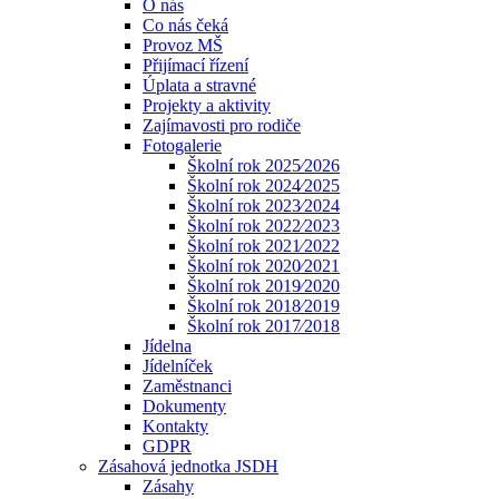
O nás
Co nás čeká
Provoz MŠ
Přijímací řízení
Úplata a stravné
Projekty a aktivity
Zajímavosti pro rodiče
Fotogalerie
Školní rok 2025⁄2026
Školní rok 2024⁄2025
Školní rok 2023⁄2024
Školní rok 2022⁄2023
Školní rok 2021⁄2022
Školní rok 2020⁄2021
Školní rok 2019⁄2020
Školní rok 2018⁄2019
Školní rok 2017⁄2018
Jídelna
Jídelníček
Zaměstnanci
Dokumenty
Kontakty
GDPR
Zásahová jednotka JSDH
Zásahy