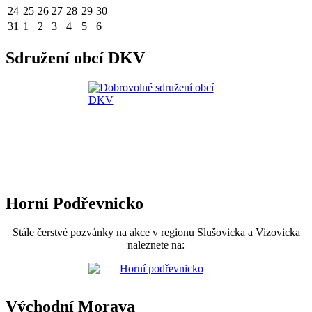
24
25
26
27
28
29
30
31
1
2
3
4
5
6
Sdružení obcí DKV
Horní Podřevnicko
Stále čerstvé pozvánky na akce v regionu Slušovicka a Vizovicka
naleznete na:
Východní Morava