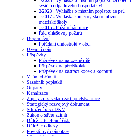
1⁄2023 - Vyhláška o místním poplatku za obecní
systém odpadového hospodářství
2⁄2023 - Vyhláška o místním poplatku ze psů
1⁄2017 - Vyhláška společný školní obvod
mateřské školy
1⁄2015 - Požární řád obce
Řád ohlašovny požárů
Doporučení
Pořádání ohňostrojů v obci
Územní plán
Příspěvky
Příspěvek na narozené dítě
Příspěvek na předškoláka
Příspěvek na kastraci koček a kocourů
Vítání občánků
Sazebník poplatků
Odpady
Kanalizace
Zápisy ze zasedání zastupitelstva obce
Strategický rozvojový dokument
Sdružení obcí DKV
Zákon o střetu zájmů
Důležitá telefonní čísla
Důležité odkazy
Povodňový plán obce