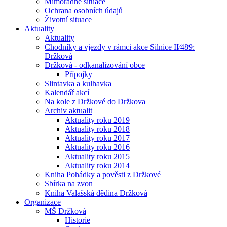
Mimořádné situace
Ochrana osobních údajů
Životní situace
Aktuality
Aktuality
Chodníky a vjezdy v rámci akce Silnice II⁄489:
Držková
Držková - odkanalizování obce
Přípojky
Slintavka a kulhavka
Kalendář akcí
Na kole z Držkové do Držkova
Archiv aktualit
Aktuality roku 2019
Aktuality roku 2018
Aktuality roku 2017
Aktuality roku 2016
Aktuality roku 2015
Aktuality roku 2014
Kniha Pohádky a pověsti z Držkové
Sbírka na zvon
Kniha Valašská dědina Držková
Organizace
MŠ Držková
Historie