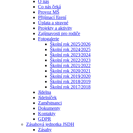
O nás
Co nás čeká
Provoz MŠ
Přijímací řízení
Úplata a stravné
Projekty a aktivity
Zajímavosti pro rodiče
Fotogalerie
Školní rok 2025⁄2026
Školní rok 2024⁄2025
Školní rok 2023⁄2024
Školní rok 2022⁄2023
Školní rok 2021⁄2022
Školní rok 2020⁄2021
Školní rok 2019⁄2020
Školní rok 2018⁄2019
Školní rok 2017⁄2018
Jídelna
Jídelníček
Zaměstnanci
Dokumenty
Kontakty
GDPR
Zásahová jednotka JSDH
Zásahy