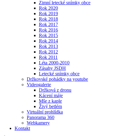
Zimní letecké snímky obce
Rok 2020
Rok 2019
Rok 2018
Rok 2017
Rok 2016
Rok 2015
Rok 2014
Rok 2013
Rok 2012
Rok 2011
Léta 2000-2010
Zásahy JSDH
Letecké snímky obce
Držkovské pohádky na youtube
Videogalerie
Držková z dronu
Kácení máje
Mše z kaple
Živý betlém
Virtuální prohlídka
Panorama 360
Webkamery
Kontakt