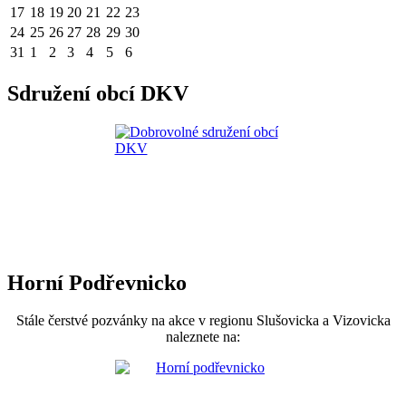
17
18
19
20
21
22
23
24
25
26
27
28
29
30
31
1
2
3
4
5
6
Sdružení obcí DKV
Horní Podřevnicko
Stále čerstvé pozvánky na akce v regionu Slušovicka a Vizovicka
naleznete na: