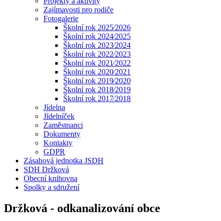
Projekty a aktivity
Zajímavosti pro rodiče
Fotogalerie
Školní rok 2025⁄2026
Školní rok 2024⁄2025
Školní rok 2023⁄2024
Školní rok 2022⁄2023
Školní rok 2021⁄2022
Školní rok 2020⁄2021
Školní rok 2019⁄2020
Školní rok 2018⁄2019
Školní rok 2017⁄2018
Jídelna
Jídelníček
Zaměstnanci
Dokumenty
Kontakty
GDPR
Zásahová jednotka JSDH
SDH Držková
Obecní knihovna
Spolky a sdružení
Držková - odkanalizování obce