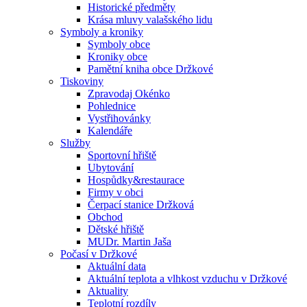
Historické předměty
Krása mluvy valašského lidu
Symboly a kroniky
Symboly obce
Kroniky obce
Pamětní kniha obce Držkové
Tiskoviny
Zpravodaj Okénko
Pohlednice
Vystřihovánky
Kalendáře
Služby
Sportovní hřiště
Ubytování
Hospůdky&restaurace
Firmy v obci
Čerpací stanice Držková
Obchod
Dětské hřiště
MUDr. Martin Jaša
Počasí v Držkové
Aktuální data
Aktuální teplota a vlhkost vzduchu v Držkové
Aktuality
Teplotní rozdíly