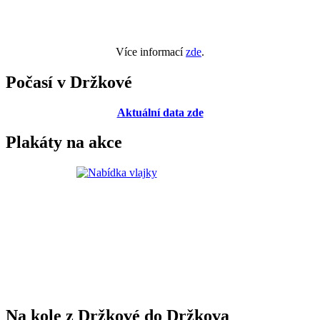
Více informací
zde
.
Počasí v Držkové
Aktuální data zde
Plakáty na akce
Na kole z Držkové do Držkova