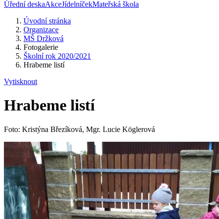
Úřední deska
Akce
Jídelníček
Mateřská škola
Úvodní stránka
Organizace
MŠ Držková
Fotogalerie
Školní rok 2020/2021
Hrabeme listí
Vytisknout
Hrabeme listí
Foto: Kristýna Březíková, Mgr. Lucie Köglerová