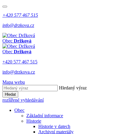
+420 577 467 515
info@drzkova.cz
Obec
Držková
Obec
Držková
+420 577 467 515
info@drzkova.cz
Mapa webu
Hledaný výraz
Hledat
rozšířené vyhledávání
Obec
Základní informace
Historie
Historie v datech
Archivní materiály