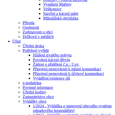
Vynášení Mařeny
Velikonoce
Stavění a kácení máje
Mikulášská obchůzka
Příroda
Osobnosti
Zajímavosti o obci
Držková v médiích
Úřad
Úřední deska
Potřebuji vyřídit
Hlášení trvalého pobytu
Povolení kácení dřevin
Žádost o přidělení č.p. ⁄ č.ev.
Připojení nemovitosti k místní komunikaci
Připojení nemovitosti k účelové komunikaci
Vyjádření existence sítí
e-podatelna
Povinné informace
Úřední hodiny
Zastupitelstvo obce
Vyhlášky obce
1⁄2024 - Vyhláška o stanovení obecního systému
odpadového hospodářství