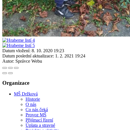
Datum vložení:
8. 10. 2020 19:23
Datum poslední aktualizace:
1. 2. 2021 19:24
Autor:
Správce Webu
Organizace
MŠ Držková
Historie
O nás
Co nás čeká
Provoz MŠ
Přijímací řízení
Úplata a stravné