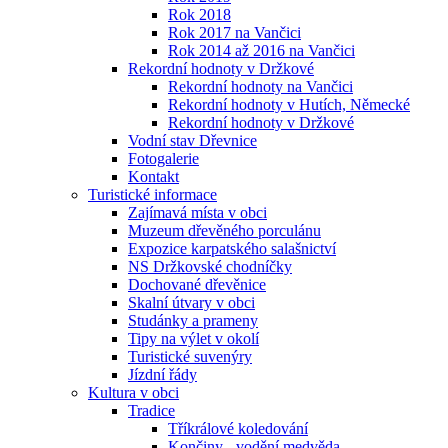
Rok 2018
Rok 2017 na Vančici
Rok 2014 až 2016 na Vančici
Rekordní hodnoty v Držkové
Rekordní hodnoty na Vančici
Rekordní hodnoty v Hutích, Německé
Rekordní hodnoty v Držkové
Vodní stav Dřevnice
Fotogalerie
Kontakt
Turistické informace
Zajímavá místa v obci
Muzeum dřevěného porculánu
Expozice karpatského salašnictví
NS Držkovské chodníčky
Dochované dřevěnice
Skalní útvary v obci
Studánky a prameny
Tipy na výlet v okolí
Turistické suvenýry
Jízdní řády
Kultura v obci
Tradice
Tříkrálové koledování
Končiny - vodění medvěda