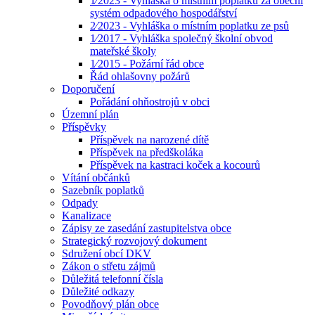
1⁄2023 - Vyhláška o místním poplatku za obecní
systém odpadového hospodářství
2⁄2023 - Vyhláška o místním poplatku ze psů
1⁄2017 - Vyhláška společný školní obvod
mateřské školy
1⁄2015 - Požární řád obce
Řád ohlašovny požárů
Doporučení
Pořádání ohňostrojů v obci
Územní plán
Příspěvky
Příspěvek na narozené dítě
Příspěvek na předškoláka
Příspěvek na kastraci koček a kocourů
Vítání občánků
Sazebník poplatků
Odpady
Kanalizace
Zápisy ze zasedání zastupitelstva obce
Strategický rozvojový dokument
Sdružení obcí DKV
Zákon o střetu zájmů
Důležitá telefonní čísla
Důležité odkazy
Povodňový plán obce