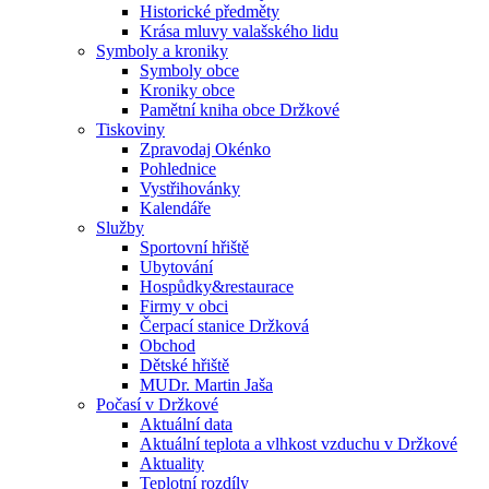
Historické předměty
Krása mluvy valašského lidu
Symboly a kroniky
Symboly obce
Kroniky obce
Pamětní kniha obce Držkové
Tiskoviny
Zpravodaj Okénko
Pohlednice
Vystřihovánky
Kalendáře
Služby
Sportovní hřiště
Ubytování
Hospůdky&restaurace
Firmy v obci
Čerpací stanice Držková
Obchod
Dětské hřiště
MUDr. Martin Jaša
Počasí v Držkové
Aktuální data
Aktuální teplota a vlhkost vzduchu v Držkové
Aktuality
Teplotní rozdíly