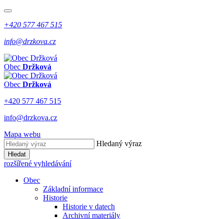
+420 577 467 515
info@drzkova.cz
Obec
Držková
Obec
Držková
+420 577 467 515
info@drzkova.cz
Mapa webu
Hledaný výraz
Hledat
rozšířené vyhledávání
Obec
Základní informace
Historie
Historie v datech
Archivní materiály