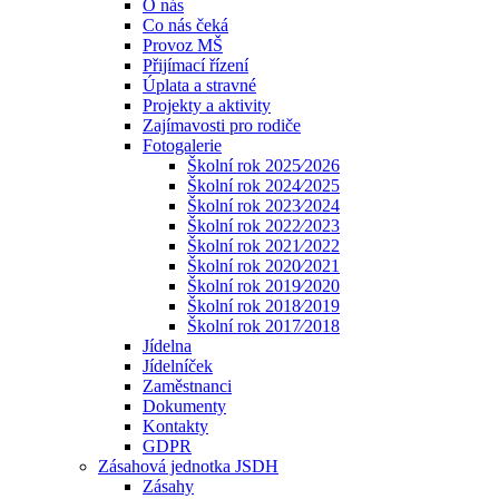
O nás
Co nás čeká
Provoz MŠ
Přijímací řízení
Úplata a stravné
Projekty a aktivity
Zajímavosti pro rodiče
Fotogalerie
Školní rok 2025⁄2026
Školní rok 2024⁄2025
Školní rok 2023⁄2024
Školní rok 2022⁄2023
Školní rok 2021⁄2022
Školní rok 2020⁄2021
Školní rok 2019⁄2020
Školní rok 2018⁄2019
Školní rok 2017⁄2018
Jídelna
Jídelníček
Zaměstnanci
Dokumenty
Kontakty
GDPR
Zásahová jednotka JSDH
Zásahy