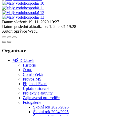
Datum vložení:
19. 11. 2020 19:27
Datum poslední aktualizace:
1. 2. 2021 19:28
Autor:
Správce Webu
Organizace
MŠ Držková
Historie
O nás
Co nás čeká
Provoz MŠ
Přijímací řízení
Úplata a stravné
Projekty a aktivity
Zajímavosti pro rodiče
Fotogalerie
Školní rok 2025⁄2026
Školní rok 2024⁄2025