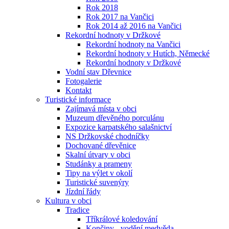
Rok 2018
Rok 2017 na Vančici
Rok 2014 až 2016 na Vančici
Rekordní hodnoty v Držkové
Rekordní hodnoty na Vančici
Rekordní hodnoty v Hutích, Německé
Rekordní hodnoty v Držkové
Vodní stav Dřevnice
Fotogalerie
Kontakt
Turistické informace
Zajímavá místa v obci
Muzeum dřevěného porculánu
Expozice karpatského salašnictví
NS Držkovské chodníčky
Dochované dřevěnice
Skalní útvary v obci
Studánky a prameny
Tipy na výlet v okolí
Turistické suvenýry
Jízdní řády
Kultura v obci
Tradice
Tříkrálové koledování
Končiny - vodění medvěda