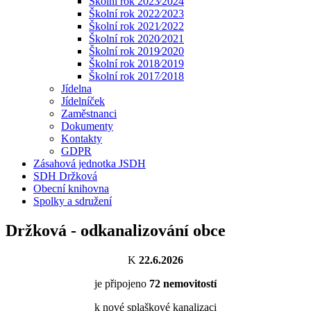
Školní rok 2023⁄2024
Školní rok 2022⁄2023
Školní rok 2021⁄2022
Školní rok 2020⁄2021
Školní rok 2019⁄2020
Školní rok 2018⁄2019
Školní rok 2017⁄2018
Jídelna
Jídelníček
Zaměstnanci
Dokumenty
Kontakty
GDPR
Zásahová jednotka JSDH
SDH Držková
Obecní knihovna
Spolky a sdružení
Držková - odkanalizování obce
K
22.6.2026
je připojeno
72
nemovitostí
k nové splaškové kanalizaci