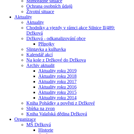
Mimořádné situace
Ochrana osobních údajů
Životní situace
Aktuality
Aktuality
Chodníky a vjezdy v rámci akce Silnice II⁄489:
Držková
Držková - odkanalizování obce
Přípojky
Slintavka a kulhavka
Kalendář akcí
Na kole z Držkové do Držkova
Archiv aktualit
Aktuality roku 2019
Aktuality roku 2018
Aktuality roku 2017
Aktuality roku 2016
Aktuality roku 2015
Aktuality roku 2014
Kniha Pohádky a pověsti z Držkové
Sbírka na zvon
Kniha Valašská dědina Držková
Organizace
MŠ Držková
Historie