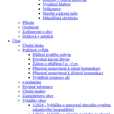
Vynášení Mařeny
Velikonoce
Stavění a kácení máje
Mikulášská obchůzka
Příroda
Osobnosti
Zajímavosti o obci
Držková v médiích
Úřad
Úřední deska
Potřebuji vyřídit
Hlášení trvalého pobytu
Povolení kácení dřevin
Žádost o přidělení č.p. ⁄ č.ev.
Připojení nemovitosti k místní komunikaci
Připojení nemovitosti k účelové komunikaci
Vyjádření existence sítí
e-podatelna
Povinné informace
Úřední hodiny
Zastupitelstvo obce
Vyhlášky obce
1⁄2024 - Vyhláška o stanovení obecního systému
odpadového hospodářství