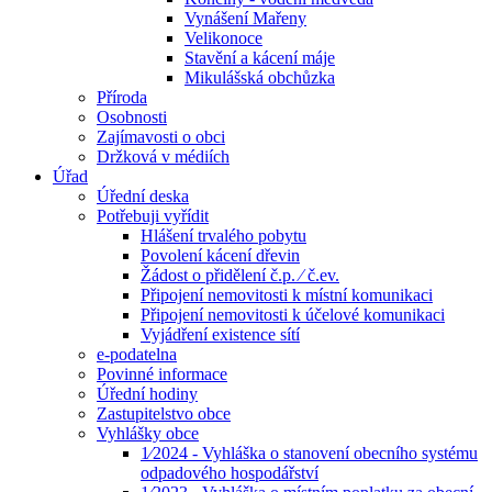
Vynášení Mařeny
Velikonoce
Stavění a kácení máje
Mikulášská obchůzka
Příroda
Osobnosti
Zajímavosti o obci
Držková v médiích
Úřad
Úřední deska
Potřebuji vyřídit
Hlášení trvalého pobytu
Povolení kácení dřevin
Žádost o přidělení č.p. ⁄ č.ev.
Připojení nemovitosti k místní komunikaci
Připojení nemovitosti k účelové komunikaci
Vyjádření existence sítí
e-podatelna
Povinné informace
Úřední hodiny
Zastupitelstvo obce
Vyhlášky obce
1⁄2024 - Vyhláška o stanovení obecního systému
odpadového hospodářství