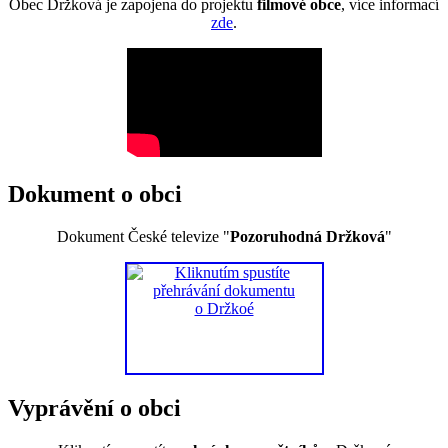
Obec Držková je zapojena do projektu
filmové obce
, více informací
zde
.
Dokument o obci
Dokument České televize "
Pozoruhodná Držková
"
Vyprávění o obci