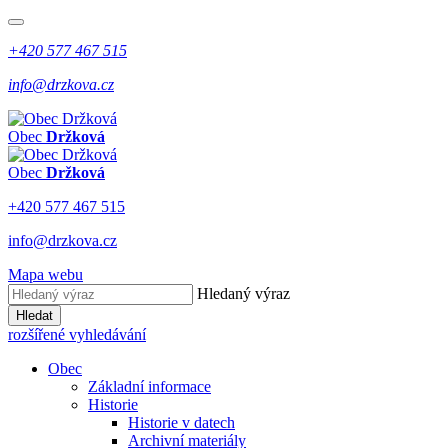
+420 577 467 515
info@drzkova.cz
Obec
Držková
Obec
Držková
+420 577 467 515
info@drzkova.cz
Mapa webu
Hledaný výraz
Hledat
rozšířené vyhledávání
Obec
Základní informace
Historie
Historie v datech
Archivní materiály