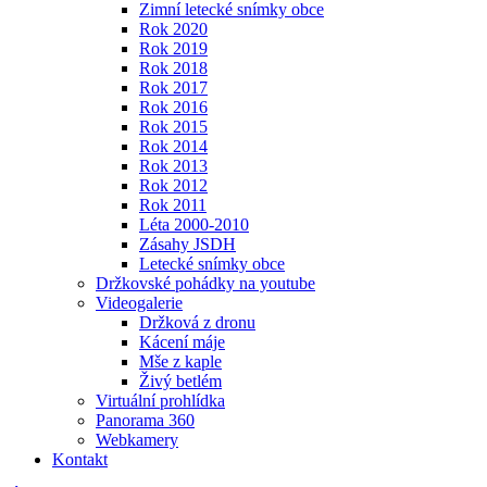
Zimní letecké snímky obce
Rok 2020
Rok 2019
Rok 2018
Rok 2017
Rok 2016
Rok 2015
Rok 2014
Rok 2013
Rok 2012
Rok 2011
Léta 2000-2010
Zásahy JSDH
Letecké snímky obce
Držkovské pohádky na youtube
Videogalerie
Držková z dronu
Kácení máje
Mše z kaple
Živý betlém
Virtuální prohlídka
Panorama 360
Webkamery
Kontakt