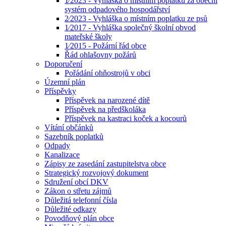
1⁄2023 - Vyhláška o místním poplatku za obecní
systém odpadového hospodářství
2⁄2023 - Vyhláška o místním poplatku ze psů
1⁄2017 - Vyhláška společný školní obvod
mateřské školy
1⁄2015 - Požární řád obce
Řád ohlašovny požárů
Doporučení
Pořádání ohňostrojů v obci
Územní plán
Příspěvky
Příspěvek na narozené dítě
Příspěvek na předškoláka
Příspěvek na kastraci koček a kocourů
Vítání občánků
Sazebník poplatků
Odpady
Kanalizace
Zápisy ze zasedání zastupitelstva obce
Strategický rozvojový dokument
Sdružení obcí DKV
Zákon o střetu zájmů
Důležitá telefonní čísla
Důležité odkazy
Povodňový plán obce