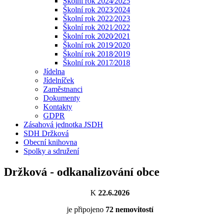
Školní rok 2024⁄2025
Školní rok 2023⁄2024
Školní rok 2022⁄2023
Školní rok 2021⁄2022
Školní rok 2020⁄2021
Školní rok 2019⁄2020
Školní rok 2018⁄2019
Školní rok 2017⁄2018
Jídelna
Jídelníček
Zaměstnanci
Dokumenty
Kontakty
GDPR
Zásahová jednotka JSDH
SDH Držková
Obecní knihovna
Spolky a sdružení
Držková - odkanalizování obce
K
22.6.2026
je připojeno
72
nemovitostí