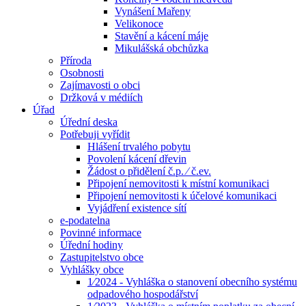
Vynášení Mařeny
Velikonoce
Stavění a kácení máje
Mikulášská obchůzka
Příroda
Osobnosti
Zajímavosti o obci
Držková v médiích
Úřad
Úřední deska
Potřebuji vyřídit
Hlášení trvalého pobytu
Povolení kácení dřevin
Žádost o přidělení č.p. ⁄ č.ev.
Připojení nemovitosti k místní komunikaci
Připojení nemovitosti k účelové komunikaci
Vyjádření existence sítí
e-podatelna
Povinné informace
Úřední hodiny
Zastupitelstvo obce
Vyhlášky obce
1⁄2024 - Vyhláška o stanovení obecního systému
odpadového hospodářství