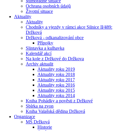
Mimořádné situace
Ochrana osobních údajů
Životní situace
Aktuality
Aktuality
Chodníky a vjezdy v rámci akce Silnice II⁄489:
Držková
Držková - odkanalizování obce
Přípojky
Slintavka a kulhavka
Kalendář akcí
Na kole z Držkové do Držkova
Archiv aktualit
Aktuality roku 2019
Aktuality roku 2018
Aktuality roku 2017
Aktuality roku 2016
Aktuality roku 2015
Aktuality roku 2014
Kniha Pohádky a pověsti z Držkové
Sbírka na zvon
Kniha Valašská dědina Držková
Organizace
MŠ Držková
Historie