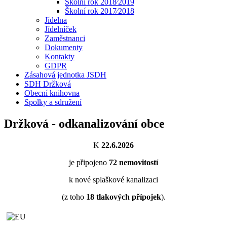
Školní rok 2018⁄2019
Školní rok 2017⁄2018
Jídelna
Jídelníček
Zaměstnanci
Dokumenty
Kontakty
GDPR
Zásahová jednotka JSDH
SDH Držková
Obecní knihovna
Spolky a sdružení
Držková - odkanalizování obce
K
22.6.2026
je připojeno
72
nemovitostí
k nové splaškové kanalizaci
(z toho
18
tlakových přípojek
).