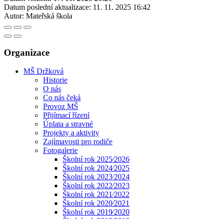
Datum poslední aktualizace:
11. 11. 2025 16:42
Autor:
Mateřská škola
Organizace
MŠ Držková
Historie
O nás
Co nás čeká
Provoz MŠ
Přijímací řízení
Úplata a stravné
Projekty a aktivity
Zajímavosti pro rodiče
Fotogalerie
Školní rok 2025⁄2026
Školní rok 2024⁄2025
Školní rok 2023⁄2024
Školní rok 2022⁄2023
Školní rok 2021⁄2022
Školní rok 2020⁄2021
Školní rok 2019⁄2020