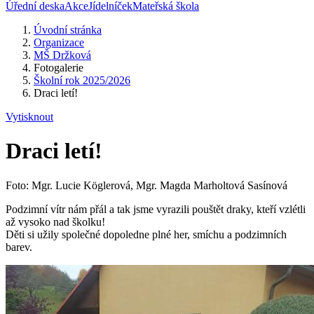
Úřední deska
Akce
Jídelníček
Mateřská škola
Úvodní stránka
Organizace
MŠ Držková
Fotogalerie
Školní rok 2025/2026
Draci letí!
Vytisknout
Draci letí!
Foto: Mgr. Lucie Köglerová, Mgr. Magda Marholtová Sasínová
Podzimní vítr nám přál a tak jsme vyrazili pouštět draky, kteří vzlétli
až vysoko nad školku!
Děti si užily společné dopoledne plné her, smíchu a podzimních
barev.