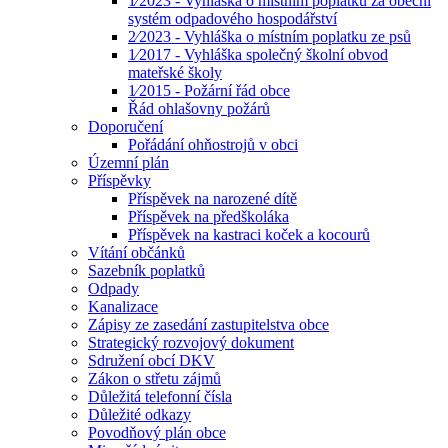
1⁄2023 - Vyhláška o místním poplatku za obecní
systém odpadového hospodářství
2⁄2023 - Vyhláška o místním poplatku ze psů
1⁄2017 - Vyhláška společný školní obvod
mateřské školy
1⁄2015 - Požární řád obce
Řád ohlašovny požárů
Doporučení
Pořádání ohňostrojů v obci
Územní plán
Příspěvky
Příspěvek na narozené dítě
Příspěvek na předškoláka
Příspěvek na kastraci koček a kocourů
Vítání občánků
Sazebník poplatků
Odpady
Kanalizace
Zápisy ze zasedání zastupitelstva obce
Strategický rozvojový dokument
Sdružení obcí DKV
Zákon o střetu zájmů
Důležitá telefonní čísla
Důležité odkazy
Povodňový plán obce