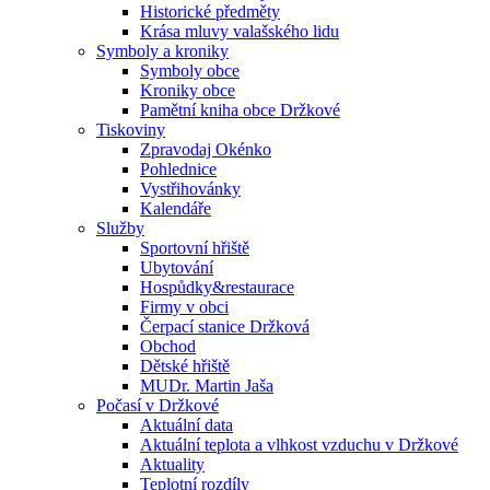
Historické předměty
Krása mluvy valašského lidu
Symboly a kroniky
Symboly obce
Kroniky obce
Pamětní kniha obce Držkové
Tiskoviny
Zpravodaj Okénko
Pohlednice
Vystřihovánky
Kalendáře
Služby
Sportovní hřiště
Ubytování
Hospůdky&restaurace
Firmy v obci
Čerpací stanice Držková
Obchod
Dětské hřiště
MUDr. Martin Jaša
Počasí v Držkové
Aktuální data
Aktuální teplota a vlhkost vzduchu v Držkové
Aktuality
Teplotní rozdíly