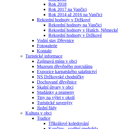
Rok 2018
Rok 2017 na Vančici
Rok 2014 až 2016 na Vančici
Rekordní hodnoty v Držkové
Rekordní hodnoty na Vančici
Rekordní hodnoty v Hutích, Německé
Rekordní hodnoty v Držkové
Vodní stav Dřevnice
Fotogalerie
Kontakt
Turistické informace
Zajímavá místa v obci
Muzeum dřevěného porculánu
Expozice karpatského salašnictví
NS Držkovské chodníčky
Dochované dřevěnice
Skalní útvary v obci
Studánky a prameny
Tipy na výlet v okolí
Turistické suvenýry
Jízdní řády
Kultura v obci
Tradice
Tříkrálové koledování
Končiny - vodění medvěda