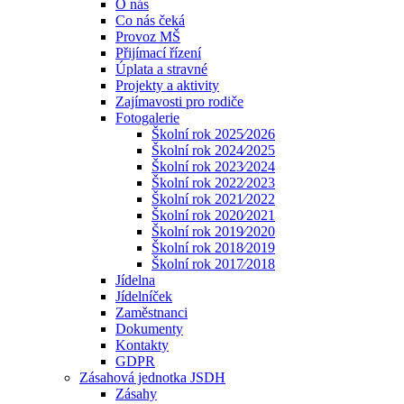
O nás
Co nás čeká
Provoz MŠ
Přijímací řízení
Úplata a stravné
Projekty a aktivity
Zajímavosti pro rodiče
Fotogalerie
Školní rok 2025⁄2026
Školní rok 2024⁄2025
Školní rok 2023⁄2024
Školní rok 2022⁄2023
Školní rok 2021⁄2022
Školní rok 2020⁄2021
Školní rok 2019⁄2020
Školní rok 2018⁄2019
Školní rok 2017⁄2018
Jídelna
Jídelníček
Zaměstnanci
Dokumenty
Kontakty
GDPR
Zásahová jednotka JSDH
Zásahy