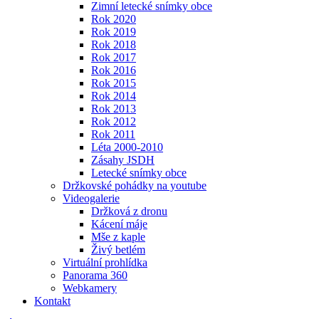
Zimní letecké snímky obce
Rok 2020
Rok 2019
Rok 2018
Rok 2017
Rok 2016
Rok 2015
Rok 2014
Rok 2013
Rok 2012
Rok 2011
Léta 2000-2010
Zásahy JSDH
Letecké snímky obce
Držkovské pohádky na youtube
Videogalerie
Držková z dronu
Kácení máje
Mše z kaple
Živý betlém
Virtuální prohlídka
Panorama 360
Webkamery
Kontakt