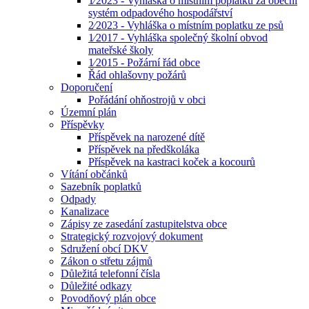
1⁄2023 - Vyhláška o místním poplatku za obecní
systém odpadového hospodářství
2⁄2023 - Vyhláška o místním poplatku ze psů
1⁄2017 - Vyhláška společný školní obvod
mateřské školy
1⁄2015 - Požární řád obce
Řád ohlašovny požárů
Doporučení
Pořádání ohňostrojů v obci
Územní plán
Příspěvky
Příspěvek na narozené dítě
Příspěvek na předškoláka
Příspěvek na kastraci koček a kocourů
Vítání občánků
Sazebník poplatků
Odpady
Kanalizace
Zápisy ze zasedání zastupitelstva obce
Strategický rozvojový dokument
Sdružení obcí DKV
Zákon o střetu zájmů
Důležitá telefonní čísla
Důležité odkazy
Povodňový plán obce