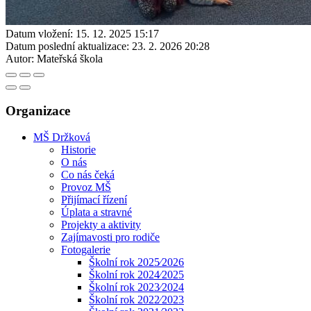
Datum vložení:
15. 12. 2025 15:17
Datum poslední aktualizace:
23. 2. 2026 20:28
Autor:
Mateřská škola
Organizace
MŠ Držková
Historie
O nás
Co nás čeká
Provoz MŠ
Přijímací řízení
Úplata a stravné
Projekty a aktivity
Zajímavosti pro rodiče
Fotogalerie
Školní rok 2025⁄2026
Školní rok 2024⁄2025
Školní rok 2023⁄2024
Školní rok 2022⁄2023