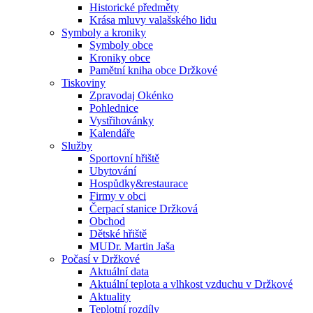
Historické předměty
Krása mluvy valašského lidu
Symboly a kroniky
Symboly obce
Kroniky obce
Pamětní kniha obce Držkové
Tiskoviny
Zpravodaj Okénko
Pohlednice
Vystřihovánky
Kalendáře
Služby
Sportovní hřiště
Ubytování
Hospůdky&restaurace
Firmy v obci
Čerpací stanice Držková
Obchod
Dětské hřiště
MUDr. Martin Jaša
Počasí v Držkové
Aktuální data
Aktuální teplota a vlhkost vzduchu v Držkové
Aktuality
Teplotní rozdíly