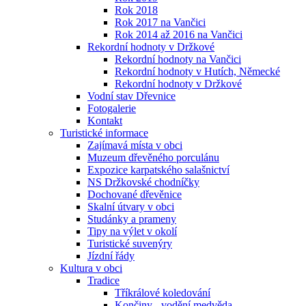
Rok 2018
Rok 2017 na Vančici
Rok 2014 až 2016 na Vančici
Rekordní hodnoty v Držkové
Rekordní hodnoty na Vančici
Rekordní hodnoty v Hutích, Německé
Rekordní hodnoty v Držkové
Vodní stav Dřevnice
Fotogalerie
Kontakt
Turistické informace
Zajímavá místa v obci
Muzeum dřevěného porculánu
Expozice karpatského salašnictví
NS Držkovské chodníčky
Dochované dřevěnice
Skalní útvary v obci
Studánky a prameny
Tipy na výlet v okolí
Turistické suvenýry
Jízdní řády
Kultura v obci
Tradice
Tříkrálové koledování
Končiny - vodění medvěda