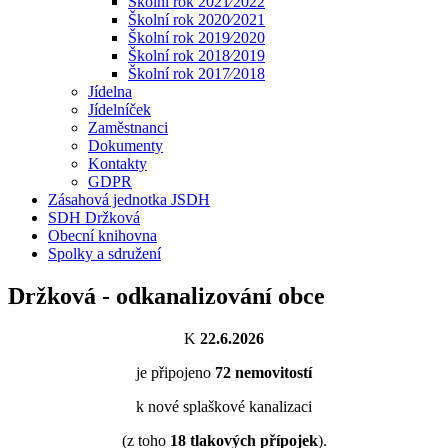
Školní rok 2021⁄2022
Školní rok 2020⁄2021
Školní rok 2019⁄2020
Školní rok 2018⁄2019
Školní rok 2017⁄2018
Jídelna
Jídelníček
Zaměstnanci
Dokumenty
Kontakty
GDPR
Zásahová jednotka JSDH
SDH Držková
Obecní knihovna
Spolky a sdružení
Držková - odkanalizování obce
K
22.6.2026
je připojeno
72
nemovitostí
k nové splaškové kanalizaci
(z toho
18
tlakových přípojek
).