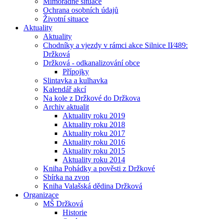
Mimořádné situace
Ochrana osobních údajů
Životní situace
Aktuality
Aktuality
Chodníky a vjezdy v rámci akce Silnice II⁄489:
Držková
Držková - odkanalizování obce
Přípojky
Slintavka a kulhavka
Kalendář akcí
Na kole z Držkové do Držkova
Archiv aktualit
Aktuality roku 2019
Aktuality roku 2018
Aktuality roku 2017
Aktuality roku 2016
Aktuality roku 2015
Aktuality roku 2014
Kniha Pohádky a pověsti z Držkové
Sbírka na zvon
Kniha Valašská dědina Držková
Organizace
MŠ Držková
Historie