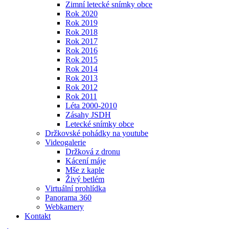
Zimní letecké snímky obce
Rok 2020
Rok 2019
Rok 2018
Rok 2017
Rok 2016
Rok 2015
Rok 2014
Rok 2013
Rok 2012
Rok 2011
Léta 2000-2010
Zásahy JSDH
Letecké snímky obce
Držkovské pohádky na youtube
Videogalerie
Držková z dronu
Kácení máje
Mše z kaple
Živý betlém
Virtuální prohlídka
Panorama 360
Webkamery
Kontakt