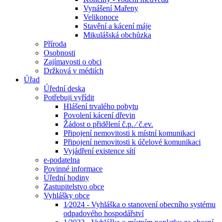
Vynášení Mařeny
Velikonoce
Stavění a kácení máje
Mikulášská obchůzka
Příroda
Osobnosti
Zajímavosti o obci
Držková v médiích
Úřad
Úřední deska
Potřebuji vyřídit
Hlášení trvalého pobytu
Povolení kácení dřevin
Žádost o přidělení č.p. ⁄ č.ev.
Připojení nemovitosti k místní komunikaci
Připojení nemovitosti k účelové komunikaci
Vyjádření existence sítí
e-podatelna
Povinné informace
Úřední hodiny
Zastupitelstvo obce
Vyhlášky obce
1⁄2024 - Vyhláška o stanovení obecního systému
odpadového hospodářství