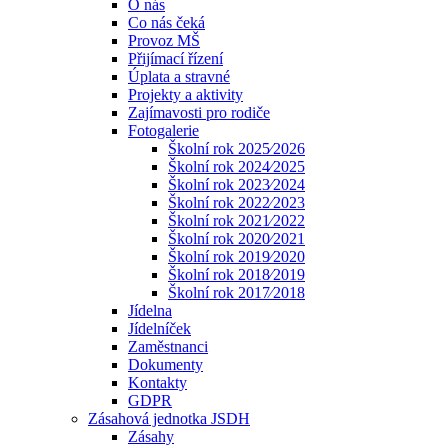
O nás
Co nás čeká
Provoz MŠ
Přijímací řízení
Úplata a stravné
Projekty a aktivity
Zajímavosti pro rodiče
Fotogalerie
Školní rok 2025⁄2026
Školní rok 2024⁄2025
Školní rok 2023⁄2024
Školní rok 2022⁄2023
Školní rok 2021⁄2022
Školní rok 2020⁄2021
Školní rok 2019⁄2020
Školní rok 2018⁄2019
Školní rok 2017⁄2018
Jídelna
Jídelníček
Zaměstnanci
Dokumenty
Kontakty
GDPR
Zásahová jednotka JSDH
Zásahy