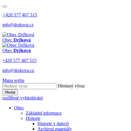
+420 577 467 515
info@drzkova.cz
Obec
Držková
Obec
Držková
+420 577 467 515
info@drzkova.cz
Mapa webu
Hledaný výraz
Hledat
rozšířené vyhledávání
Obec
Základní informace
Historie
Historie v datech
Archivní materiály