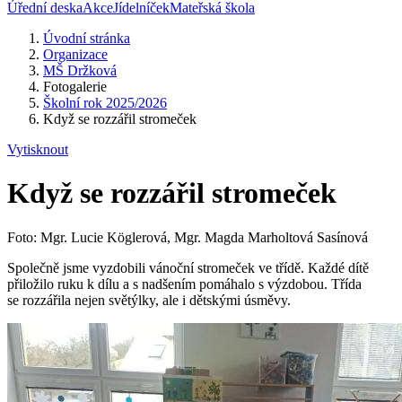
Úřední deska
Akce
Jídelníček
Mateřská škola
Úvodní stránka
Organizace
MŠ Držková
Fotogalerie
Školní rok 2025/2026
Když se rozzářil stromeček
Vytisknout
Když se rozzářil stromeček
Foto: Mgr. Lucie Köglerová, Mgr. Magda Marholtová Sasínová
Společně jsme vyzdobili vánoční stromeček ve třídě. Každé dítě
přiložilo ruku k dílu a s nadšením pomáhalo s výzdobou. Třída
se rozzářila nejen světýlky, ale i dětskými úsměvy.