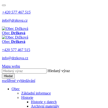
+420 577 467 515
info@drzkova.cz
Obec
Držková
Obec
Držková
+420 577 467 515
info@drzkova.cz
Mapa webu
Hledaný výraz
Hledat
rozšířené vyhledávání
Obec
Základní informace
Historie
Historie v datech
Archivní materiály