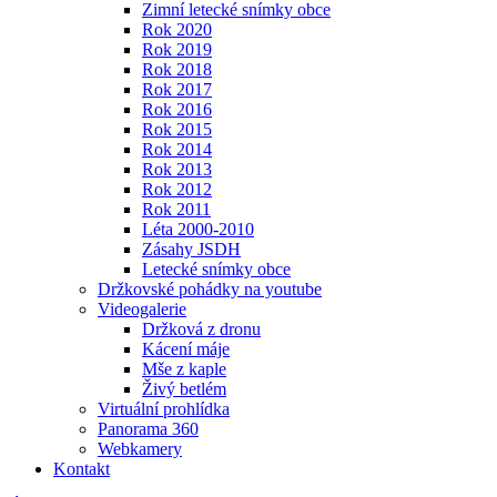
Zimní letecké snímky obce
Rok 2020
Rok 2019
Rok 2018
Rok 2017
Rok 2016
Rok 2015
Rok 2014
Rok 2013
Rok 2012
Rok 2011
Léta 2000-2010
Zásahy JSDH
Letecké snímky obce
Držkovské pohádky na youtube
Videogalerie
Držková z dronu
Kácení máje
Mše z kaple
Živý betlém
Virtuální prohlídka
Panorama 360
Webkamery
Kontakt