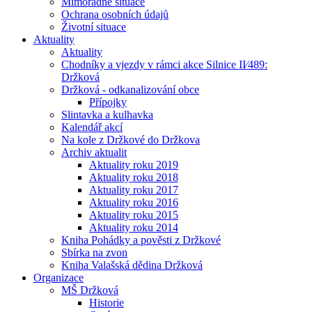
Mimořádné situace
Ochrana osobních údajů
Životní situace
Aktuality
Aktuality
Chodníky a vjezdy v rámci akce Silnice II⁄489:
Držková
Držková - odkanalizování obce
Přípojky
Slintavka a kulhavka
Kalendář akcí
Na kole z Držkové do Držkova
Archiv aktualit
Aktuality roku 2019
Aktuality roku 2018
Aktuality roku 2017
Aktuality roku 2016
Aktuality roku 2015
Aktuality roku 2014
Kniha Pohádky a pověsti z Držkové
Sbírka na zvon
Kniha Valašská dědina Držková
Organizace
MŠ Držková
Historie