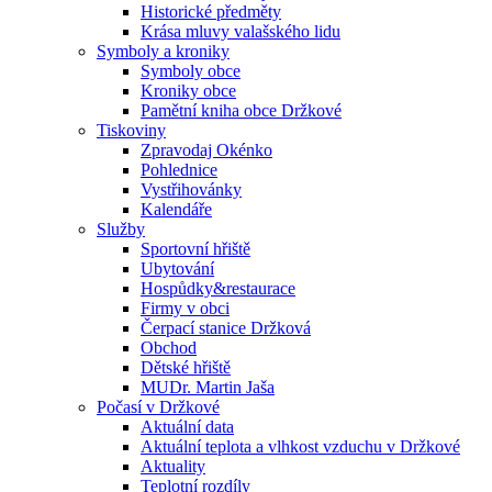
Historické předměty
Krása mluvy valašského lidu
Symboly a kroniky
Symboly obce
Kroniky obce
Pamětní kniha obce Držkové
Tiskoviny
Zpravodaj Okénko
Pohlednice
Vystřihovánky
Kalendáře
Služby
Sportovní hřiště
Ubytování
Hospůdky&restaurace
Firmy v obci
Čerpací stanice Držková
Obchod
Dětské hřiště
MUDr. Martin Jaša
Počasí v Držkové
Aktuální data
Aktuální teplota a vlhkost vzduchu v Držkové
Aktuality
Teplotní rozdíly