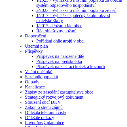
1⁄2023 - Vyhláška o místním poplatku za obecní
systém odpadového hospodářství
2⁄2023 - Vyhláška o místním poplatku ze psů
1⁄2017 - Vyhláška společný školní obvod
mateřské školy
1⁄2015 - Požární řád obce
Řád ohlašovny požárů
Doporučení
Pořádání ohňostrojů v obci
Územní plán
Příspěvky
Příspěvek na narozené dítě
Příspěvek na předškoláka
Příspěvek na kastraci koček a kocourů
Vítání občánků
Sazebník poplatků
Odpady
Kanalizace
Zápisy ze zasedání zastupitelstva obce
Strategický rozvojový dokument
Sdružení obcí DKV
Zákon o střetu zájmů
Důležitá telefonní čísla
Důležité odkazy
Povodňový plán obce