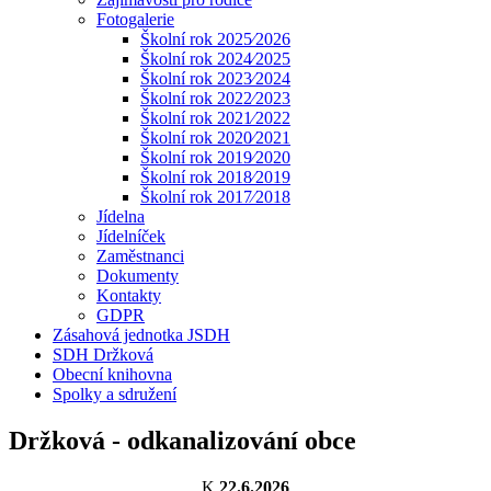
Fotogalerie
Školní rok 2025⁄2026
Školní rok 2024⁄2025
Školní rok 2023⁄2024
Školní rok 2022⁄2023
Školní rok 2021⁄2022
Školní rok 2020⁄2021
Školní rok 2019⁄2020
Školní rok 2018⁄2019
Školní rok 2017⁄2018
Jídelna
Jídelníček
Zaměstnanci
Dokumenty
Kontakty
GDPR
Zásahová jednotka JSDH
SDH Držková
Obecní knihovna
Spolky a sdružení
Držková - odkanalizování obce
K
22.6.2026