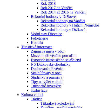
Rok 2018
Rok 2017 na Vančici
Rok 2014 až 2016 na Vančici
Rekordní hodnoty v Držkové
Rekordní hodnoty na Vančici
Rekordní hodnoty v Hutích, Německé
Rekordní hodnoty v Držkové
Vodní stav Dřevnice
Fotogalerie
Kontakt
Turistické informace
Zajímavá místa v obci
Muzeum dřevěného porculánu
Expozice karpatského salašnictví
NS Držkovské chodníčky
Dochované dřevěnice
Skalní útvary v obci
Studánky a prameny
Tipy na výlet v okolí
Turistické suvenýry
Jízdní řády
Kultura v obci
Tradice
Tříkrálové koledování
Končiny - vodění medvěda