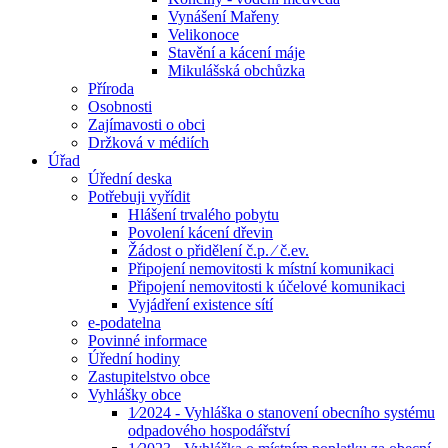
Vynášení Mařeny
Velikonoce
Stavění a kácení máje
Mikulášská obchůzka
Příroda
Osobnosti
Zajímavosti o obci
Držková v médiích
Úřad
Úřední deska
Potřebuji vyřídit
Hlášení trvalého pobytu
Povolení kácení dřevin
Žádost o přidělení č.p. ⁄ č.ev.
Připojení nemovitosti k místní komunikaci
Připojení nemovitosti k účelové komunikaci
Vyjádření existence sítí
e-podatelna
Povinné informace
Úřední hodiny
Zastupitelstvo obce
Vyhlášky obce
1⁄2024 - Vyhláška o stanovení obecního systému
odpadového hospodářství