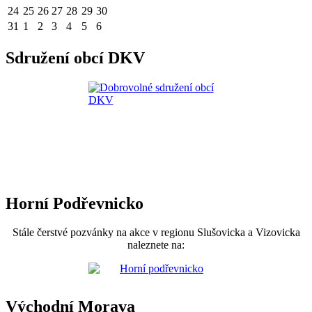
24
25
26
27
28
29
30
31
1
2
3
4
5
6
Sdružení obcí DKV
Horní Podřevnicko
Stále čerstvé pozvánky na akce v regionu Slušovicka a Vizovicka
naleznete na:
Východní Morava