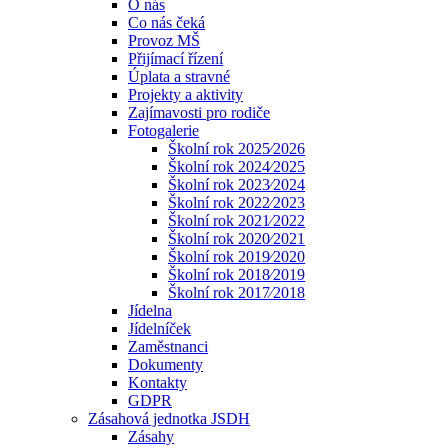
O nás
Co nás čeká
Provoz MŠ
Přijímací řízení
Úplata a stravné
Projekty a aktivity
Zajímavosti pro rodiče
Fotogalerie
Školní rok 2025⁄2026
Školní rok 2024⁄2025
Školní rok 2023⁄2024
Školní rok 2022⁄2023
Školní rok 2021⁄2022
Školní rok 2020⁄2021
Školní rok 2019⁄2020
Školní rok 2018⁄2019
Školní rok 2017⁄2018
Jídelna
Jídelníček
Zaměstnanci
Dokumenty
Kontakty
GDPR
Zásahová jednotka JSDH
Zásahy