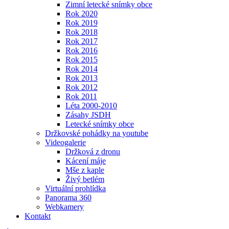
Zimní letecké snímky obce
Rok 2020
Rok 2019
Rok 2018
Rok 2017
Rok 2016
Rok 2015
Rok 2014
Rok 2013
Rok 2012
Rok 2011
Léta 2000-2010
Zásahy JSDH
Letecké snímky obce
Držkovské pohádky na youtube
Videogalerie
Držková z dronu
Kácení máje
Mše z kaple
Živý betlém
Virtuální prohlídka
Panorama 360
Webkamery
Kontakt