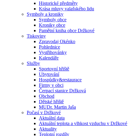
Historické předměty
Krása mluvy valašského lidu
Symboly a kroniky
Symboly obce
Kroniky obce
Pamětní kniha obce Držkové
Tiskoviny
Zpravodaj Okénko
Pohlednice
Vystřihovánky
Kalendáře
Služby
Sportovní hřiště
Ubytování
Hospůdky&restaurace
Firmy v obci
Čerpací stanice Držková
Obchod
Dětské hřiště
MUDr. Martin Jaša
Počasí v Držkové
Aktuální data
Aktuální teplota a vlhkost vzduchu v Držkové
Aktuality
Teplotní rozdíly