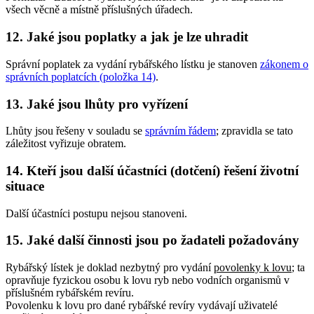
všech věcně a místně příslušných úřadech.
12. Jaké jsou poplatky a jak je lze uhradit
Správní poplatek za vydání rybářského lístku je stanoven
zákonem o
správních poplatcích (položka 14)
.
13. Jaké jsou lhůty pro vyřízení
Lhůty jsou řešeny v souladu se
správním řádem
; zpravidla se tato
záležitost vyřizuje obratem.
14. Kteří jsou další účastníci (dotčení) řešení životní
situace
Další účastníci postupu nejsou stanoveni.
15. Jaké další činnosti jsou po žadateli požadovány
Rybářský lístek je doklad nezbytný pro vydání
povolenky k lovu
; ta
opravňuje fyzickou osobu k lovu ryb nebo vodních organismů v
příslušném rybářském revíru.
Povolenku k lovu pro dané rybářské revíry vydávají uživatelé