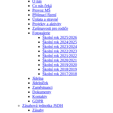
O nás
Co nás čeká
Provoz MŠ
Přijímací řízení
Úplata a stravné
Projekty a aktivity
Zajímavosti pro rodiče
Fotogalerie
Školní rok 2025⁄2026
Školní rok 2024⁄2025
Školní rok 2023⁄2024
Školní rok 2022⁄2023
Školní rok 2021⁄2022
Školní rok 2020⁄2021
Školní rok 2019⁄2020
Školní rok 2018⁄2019
Školní rok 2017⁄2018
Jídelna
Jídelníček
Zaměstnanci
Dokumenty
Kontakty
GDPR
Zásahová jednotka JSDH
Zásahy