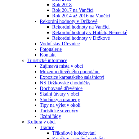
Rok 2018
Rok 2017 na Vančici
Rok 2014 až 2016 na Vančici
Rekordní hodnoty v Držkové
Rekordní hodnoty na Vančici
Rekordní hodnoty v Hutích, Německé
Rekordní hodnoty v Držkové
Vodní stav Dřevnice
Fotogalerie
Kontakt
Turistické informace
Zajímavá místa v obci
Muzeum dřevěného porculánu
Expozice karpatského salašnictví
NS Držkovské chodníčky
Dochované dřevěnice
Skalní útvary v obci
Studánky a prameny
Tipy na výlet v okolí
Turistické suvenýry
Jízdní řády
Kultura v obci
Tradice
Tříkrálové koledování
Končiny - vodění medvěda