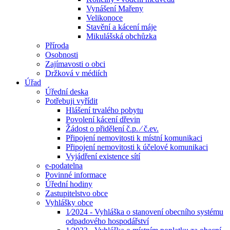
Vynášení Mařeny
Velikonoce
Stavění a kácení máje
Mikulášská obchůzka
Příroda
Osobnosti
Zajímavosti o obci
Držková v médiích
Úřad
Úřední deska
Potřebuji vyřídit
Hlášení trvalého pobytu
Povolení kácení dřevin
Žádost o přidělení č.p. ⁄ č.ev.
Připojení nemovitosti k místní komunikaci
Připojení nemovitosti k účelové komunikaci
Vyjádření existence sítí
e-podatelna
Povinné informace
Úřední hodiny
Zastupitelstvo obce
Vyhlášky obce
1⁄2024 - Vyhláška o stanovení obecního systému
odpadového hospodářství