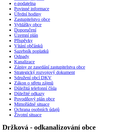
e-podatelna
Povinné informace
Úřední hodiny
Zastupitelstvo obce
Vyhlášky obce
Doporučení
Územní plán
Příspěvky
Vítání občánků
Sazebník poplatků
Odpady
Kanalizace
Zápisy ze zasedání zastupitelstva obce
Strategický rozvojový dokument
Sdružení obcí DKV
Zákon o střetu zájmů
Důležitá telefonní čísla
Důležité odkazy
Povodňový plán obce
Mimořádné situace
Ochrana osobních údajů
Životní situace
Držková - odkanalizování obce