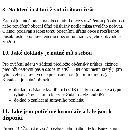
8. Na které instituci životní situaci řešit
Žádost je nutné podat na obecní úřad obce s rozšířenou působností
nebo pověřený obecní úřad příslušný podle místa trvalého pobytu.
Cizinci podávají žádost tomu obecnímu úřadu obce s rozšířenou
působností nebo pověřenému obecnímu úřadu, v jehož obvodu se
zdržují.
10. Jaké doklady je nutné mít s sebou
Pro ověření údajů v žádosti předložte občanský průkaz, cizinec
předloží cestovní pas a osoba mladší 15 let dokument, který ji pro
tyto účely stanovil věcně příslušný úřad (např. rodný list).
K žádosti je nutné přiložit:
doklad o získané kvalifikaci (záleží na typu žadatele a typu
rybářského lístku, o který je žádáno - viz bod 06) a
doklad o zaplacení správního poplatku.
11. Jaké jsou potřebné formuláře a kde jsou k
dispozici
Formulář "Žádost o vydání rybářského lístku" je k dispozici na