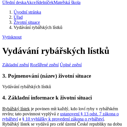
Úřední deska
Akce
Jídelníček
Mateřská škola
Úvodní stránka
Úřad
Životní situace
Vydávání rybářských lístků
Vytisknout
Vydávání rybářských lístků
Základní znění
Rozšířené znění
Úplné znění
3. Pojmenování (název) životní situace
Vydávání rybářských lístků
4. Základní informace k životní situaci
Rybářský lístek
je povinen mít každý, kdo loví ryby v rybářském
revíru; tato povinnost vyplývá z
ustanovení § 13 odst. 7 zákona o
rybářství
a
§ 10 vyhlášky k provedení zákona o rybářství
.
Rybářský lístek se vydává pro celé území České republiky na dobu