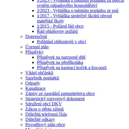
1⁄2023 - Vyhláška o místním poplatku za obecní
systém odpadového hospodářství
2⁄2023 - Vyhláška o místním poplatku ze psů
1⁄2017 - Vyhláška společný školní obvod
mateřské školy
1⁄2015 - Požární řád obce
Řád ohlašovny požárů
Doporučení
Pořádání ohňostrojů v obci
Územní plán
Příspěvky
Příspěvek na narozené dítě
Příspěvek na předškoláka
Příspěvek na kastraci koček a kocourů
Vítání občánků
Sazebník poplatků
Odpady
Kanalizace
Zápisy ze zasedání zastupitelstva obce
Strategický rozvojový dokument
Sdružení obcí DKV
Zákon o střetu zájmů
Důležitá telefonní čísla
Důležité odkazy
Povodňový plán obce