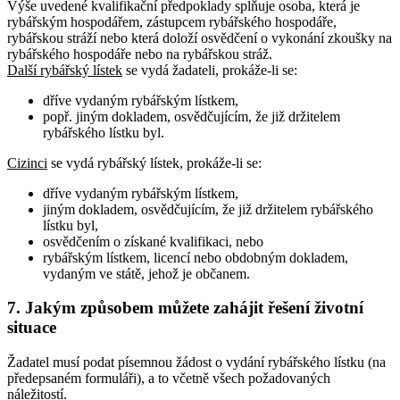
Výše uvedené kvalifikační předpoklady splňuje osoba, která je
rybářským hospodářem, zástupcem rybářského hospodáře,
rybářskou stráží nebo která doloží osvědčení o vykonání zkoušky na
rybářského hospodáře nebo na rybářskou stráž.
Další rybářský lístek
se vydá žadateli, prokáže-li se:
dříve vydaným rybářským lístkem,
popř. jiným dokladem, osvědčujícím, že již držitelem
rybářského lístku byl.
Cizinci
se vydá rybářský lístek, prokáže-li se:
dříve vydaným rybářským lístkem,
jiným dokladem, osvědčujícím, že již držitelem rybářského
lístku byl,
osvědčením o získané kvalifikaci, nebo
rybářským lístkem, licencí nebo obdobným dokladem,
vydaným ve státě, jehož je občanem.
7. Jakým způsobem můžete zahájit řešení životní
situace
Žadatel musí podat písemnou žádost o vydání rybářského lístku (na
předepsaném formuláři), a to včetně všech požadovaných
náležitostí.