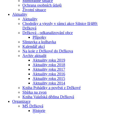
Mimořádné situace
Ochrana osobních údajů
Životní situace
Aktuality
Aktuality
Chodníky a vjezdy v rámci akce Silnice II⁄489:
Držková
Držková - odkanalizování obce
Přípojky
Slintavka a kulhavka
Kalendář akcí
Na kole z Držkové do Držkova
Archiv aktualit
Aktuality roku 2019
Aktuality roku 2018
Aktuality roku 2017
Aktuality roku 2016
Aktuality roku 2015
Aktuality roku 2014
Kniha Pohádky a pověsti z Držkové
Sbírka na zvon
Kniha Valašská dědina Držková
Organizace
MŠ Držková
Historie