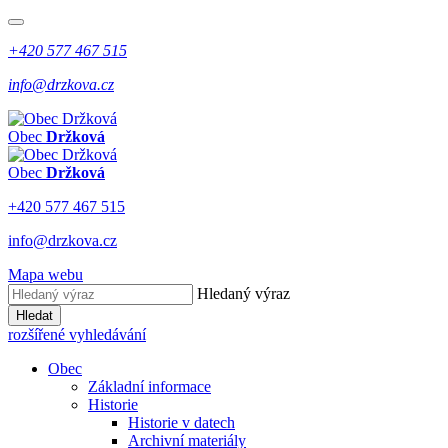
+420 577 467 515
info@drzkova.cz
Obec
Držková
Obec
Držková
+420 577 467 515
info@drzkova.cz
Mapa webu
Hledaný výraz
Hledat
rozšířené vyhledávání
Obec
Základní informace
Historie
Historie v datech
Archivní materiály