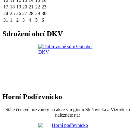
10
11
12
13
14
15
16
17
18
19
20
21
22
23
24
25
26
27
28
29
30
31
1
2
3
4
5
6
Sdružení obcí DKV
Horní Podřevnicko
Stále čerstvé pozvánky na akce v regionu Slušovicka a Vizovicka
naleznete na: