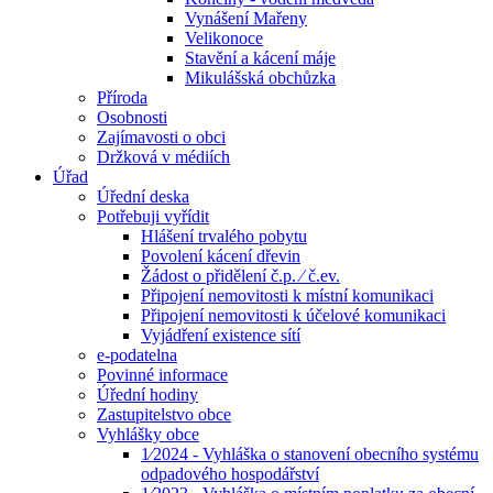
Vynášení Mařeny
Velikonoce
Stavění a kácení máje
Mikulášská obchůzka
Příroda
Osobnosti
Zajímavosti o obci
Držková v médiích
Úřad
Úřední deska
Potřebuji vyřídit
Hlášení trvalého pobytu
Povolení kácení dřevin
Žádost o přidělení č.p. ⁄ č.ev.
Připojení nemovitosti k místní komunikaci
Připojení nemovitosti k účelové komunikaci
Vyjádření existence sítí
e-podatelna
Povinné informace
Úřední hodiny
Zastupitelstvo obce
Vyhlášky obce
1⁄2024 - Vyhláška o stanovení obecního systému
odpadového hospodářství