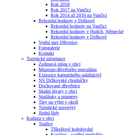
Rok 2018
Rok 2017 na Vančici
Rok 2014 až 2016 na Vančici
Rekordní hodnoty v Držkové
Rekordní hodnoty na Vančici
Rekordní hodnoty v Hutích, Německé
Rekordní hodnoty v Držkové
Vodní stav Dřevnice
Fotogalerie
Kontakt
Turistické informace
Zajímavá místa v obci
Muzeum dřevěného porculánu
Expozice karpatského salašnictví
NS Držkovské chodníčky
Dochované dřevěnice
Skalní útvary v obci
Studánky a prameny
Tipy na výlet v okolí
Turistické suvenýry
Jízdní řády
Kultura v obci
Tradice
Tříkrálové koledování
Končiny - vodění medvěda