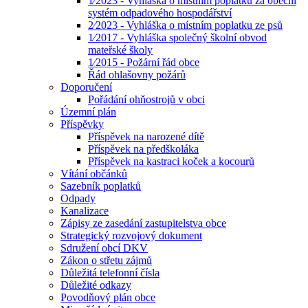
1⁄2023 - Vyhláška o místním poplatku za obecní
systém odpadového hospodářství
2⁄2023 - Vyhláška o místním poplatku ze psů
1⁄2017 - Vyhláška společný školní obvod
mateřské školy
1⁄2015 - Požární řád obce
Řád ohlašovny požárů
Doporučení
Pořádání ohňostrojů v obci
Územní plán
Příspěvky
Příspěvek na narozené dítě
Příspěvek na předškoláka
Příspěvek na kastraci koček a kocourů
Vítání občánků
Sazebník poplatků
Odpady
Kanalizace
Zápisy ze zasedání zastupitelstva obce
Strategický rozvojový dokument
Sdružení obcí DKV
Zákon o střetu zájmů
Důležitá telefonní čísla
Důležité odkazy
Povodňový plán obce