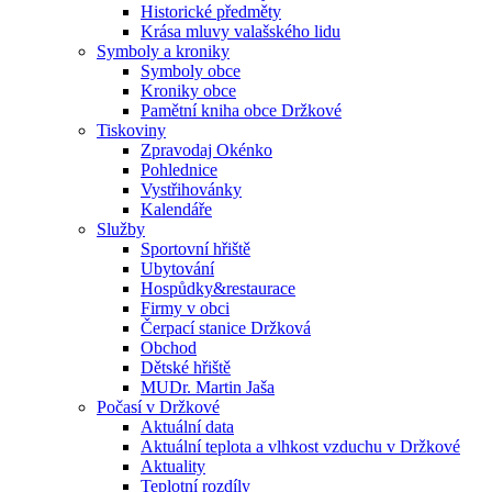
Historické předměty
Krása mluvy valašského lidu
Symboly a kroniky
Symboly obce
Kroniky obce
Pamětní kniha obce Držkové
Tiskoviny
Zpravodaj Okénko
Pohlednice
Vystřihovánky
Kalendáře
Služby
Sportovní hřiště
Ubytování
Hospůdky&restaurace
Firmy v obci
Čerpací stanice Držková
Obchod
Dětské hřiště
MUDr. Martin Jaša
Počasí v Držkové
Aktuální data
Aktuální teplota a vlhkost vzduchu v Držkové
Aktuality
Teplotní rozdíly