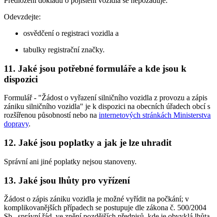
Předložení dokladu o pojištění vozidla se nepožaduje.
Odevzdejte:
osvědčení o registraci vozidla a
tabulky registrační značky.
11. Jaké jsou potřebné formuláře a kde jsou k
dispozici
Formulář - "Žádost o vyřazení silničního vozidla z provozu a zápis
zániku silničního vozidla" je k dispozici na obecních úřadech obcí s
rozšířenou působností nebo na
internetových stránkách Ministerstva
dopravy
.
12. Jaké jsou poplatky a jak je lze uhradit
Správní ani jiné poplatky nejsou stanoveny.
13. Jaké jsou lhůty pro vyřízení
Žádost o zápis zániku vozidla je možné vyřídit na počkání; v
komplikovanějších případech se postupuje dle zákona č. 500/2004
Sb., správní řád, ve znění pozdějších předpisů, kde je obvyklá lhůta