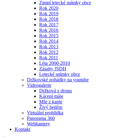
Zimní letecké snímky obce
Rok 2020
Rok 2019
Rok 2018
Rok 2017
Rok 2016
Rok 2015
Rok 2014
Rok 2013
Rok 2012
Rok 2011
Léta 2000-2010
Zásahy JSDH
Letecké snímky obce
Držkovské pohádky na youtube
Videogalerie
Držková z dronu
Kácení máje
Mše z kaple
Živý betlém
Virtuální prohlídka
Panorama 360
Webkamery
Kontakt