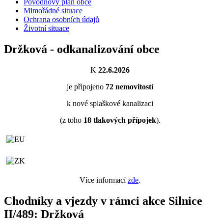
Povodňový plán obce
Mimořádné situace
Ochrana osobních údajů
Životní situace
Držková - odkanalizování obce
K
22.6.2026
je připojeno
72
nemovitostí
k nové splaškové kanalizaci
(z toho
18
tlakových přípojek
).
Více informací
zde
.
Chodníky a vjezdy v rámci akce Silnice
II/489: Držková