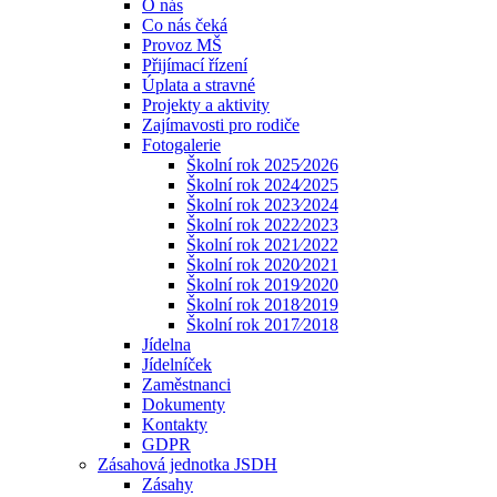
O nás
Co nás čeká
Provoz MŠ
Přijímací řízení
Úplata a stravné
Projekty a aktivity
Zajímavosti pro rodiče
Fotogalerie
Školní rok 2025⁄2026
Školní rok 2024⁄2025
Školní rok 2023⁄2024
Školní rok 2022⁄2023
Školní rok 2021⁄2022
Školní rok 2020⁄2021
Školní rok 2019⁄2020
Školní rok 2018⁄2019
Školní rok 2017⁄2018
Jídelna
Jídelníček
Zaměstnanci
Dokumenty
Kontakty
GDPR
Zásahová jednotka JSDH
Zásahy