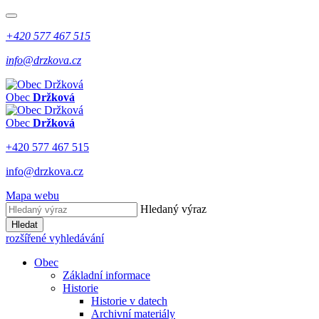
+420 577 467 515
info@drzkova.cz
Obec
Držková
Obec
Držková
+420 577 467 515
info@drzkova.cz
Mapa webu
Hledaný výraz
Hledat
rozšířené vyhledávání
Obec
Základní informace
Historie
Historie v datech
Archivní materiály