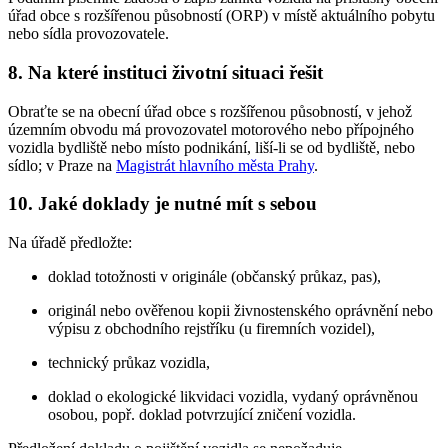
úřad obce s rozšířenou působností (ORP) v místě aktuálního pobytu
nebo sídla provozovatele.
8. Na které instituci životní situaci řešit
Obraťte se na obecní úřad obce s rozšířenou působností, v jehož
územním obvodu má provozovatel motorového nebo přípojného
vozidla bydliště nebo místo podnikání, liší-li se od bydliště, nebo
sídlo; v Praze na
Magistrát hlavního města Prahy
.
10. Jaké doklady je nutné mít s sebou
Na úřadě předložte:
doklad totožnosti v originále (občanský průkaz, pas),
originál nebo ověřenou kopii živnostenského oprávnění nebo
výpisu z obchodního rejstříku (u firemních vozidel),
technický průkaz vozidla,
doklad o ekologické likvidaci vozidla, vydaný oprávněnou
osobou, popř. doklad potvrzující zničení vozidla.