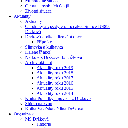
Mimořádné situace
Ochrana osobních údajů
Životní situace
Aktuality
Aktuality
Chodníky a vjezdy v rámci akce Silnice II⁄489:
Držková
Držková - odkanalizování obce
Přípojky
Slintavka a kulhavka
Kalendář akcí
Na kole z Držkové do Držkova
Archiv aktualit
Aktuality roku 2019
Aktuality roku 2018
Aktuality roku 2017
Aktuality roku 2016
Aktuality roku 2015
Aktuality roku 2014
Kniha Pohádky a pověsti z Držkové
Sbírka na zvon
Kniha Valašská dědina Držková
Organizace
MŠ Držková
Historie