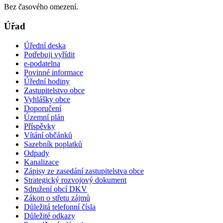
Bez časového omezení.
Úřad
Úřední deska
Potřebuji vyřídit
e-podatelna
Povinné informace
Úřední hodiny
Zastupitelstvo obce
Vyhlášky obce
Doporučení
Územní plán
Příspěvky
Vítání občánků
Sazebník poplatků
Odpady
Kanalizace
Zápisy ze zasedání zastupitelstva obce
Strategický rozvojový dokument
Sdružení obcí DKV
Zákon o střetu zájmů
Důležitá telefonní čísla
Důležité odkazy