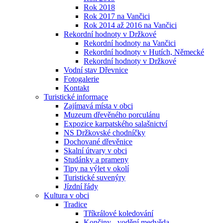
Rok 2018
Rok 2017 na Vančici
Rok 2014 až 2016 na Vančici
Rekordní hodnoty v Držkové
Rekordní hodnoty na Vančici
Rekordní hodnoty v Hutích, Německé
Rekordní hodnoty v Držkové
Vodní stav Dřevnice
Fotogalerie
Kontakt
Turistické informace
Zajímavá místa v obci
Muzeum dřevěného porculánu
Expozice karpatského salašnictví
NS Držkovské chodníčky
Dochované dřevěnice
Skalní útvary v obci
Studánky a prameny
Tipy na výlet v okolí
Turistické suvenýry
Jízdní řády
Kultura v obci
Tradice
Tříkrálové koledování
Končiny - vodění medvěda