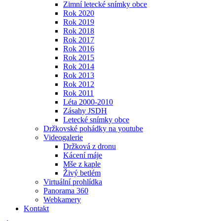
Zimní letecké snímky obce
Rok 2020
Rok 2019
Rok 2018
Rok 2017
Rok 2016
Rok 2015
Rok 2014
Rok 2013
Rok 2012
Rok 2011
Léta 2000-2010
Zásahy JSDH
Letecké snímky obce
Držkovské pohádky na youtube
Videogalerie
Držková z dronu
Kácení máje
Mše z kaple
Živý betlém
Virtuální prohlídka
Panorama 360
Webkamery
Kontakt