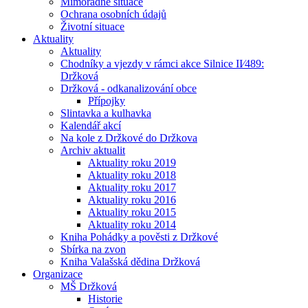
Mimořádné situace
Ochrana osobních údajů
Životní situace
Aktuality
Aktuality
Chodníky a vjezdy v rámci akce Silnice II⁄489:
Držková
Držková - odkanalizování obce
Přípojky
Slintavka a kulhavka
Kalendář akcí
Na kole z Držkové do Držkova
Archiv aktualit
Aktuality roku 2019
Aktuality roku 2018
Aktuality roku 2017
Aktuality roku 2016
Aktuality roku 2015
Aktuality roku 2014
Kniha Pohádky a pověsti z Držkové
Sbírka na zvon
Kniha Valašská dědina Držková
Organizace
MŠ Držková
Historie