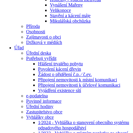
Vynášení Mařeny
Velikonoce
Stavění a kácení máje
Mikulášská obchůzka
Příroda
Osobnosti
Zajímavosti o obci
Držková v médiích
Úřad
Úřední deska
Potřebuji vyřídit
Hlášení trvalého pobytu
Povolení kácení dřevin
Žádost o přidělení č.p. ⁄ č.ev.
Připojení nemovitosti k místní komunikaci
Připojení nemovitosti k účelové komunikaci
Vyjádření existence sítí
e-podatelna
Povinné informace
Úřední hodiny
Zastupitelstvo obce
Vyhlášky obce
1⁄2024 - Vyhláška o stanovení obecního systému
odpadového hospodářství