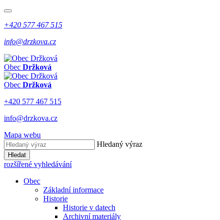
+420 577 467 515
info@drzkova.cz
Obec
Držková
Obec
Držková
+420 577 467 515
info@drzkova.cz
Mapa webu
Hledaný výraz
Hledat
rozšířené vyhledávání
Obec
Základní informace
Historie
Historie v datech
Archivní materiály