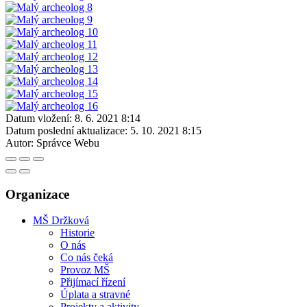
Datum vložení:
8. 6. 2021 8:14
Datum poslední aktualizace:
5. 10. 2021 8:15
Autor:
Správce Webu
Organizace
MŠ Držková
Historie
O nás
Co nás čeká
Provoz MŠ
Přijímací řízení
Úplata a stravné
Projekty a aktivity