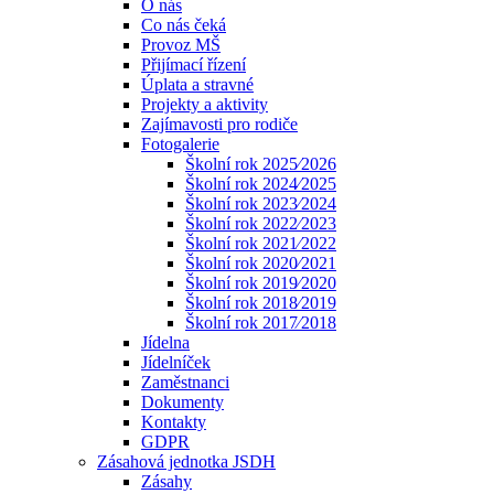
O nás
Co nás čeká
Provoz MŠ
Přijímací řízení
Úplata a stravné
Projekty a aktivity
Zajímavosti pro rodiče
Fotogalerie
Školní rok 2025⁄2026
Školní rok 2024⁄2025
Školní rok 2023⁄2024
Školní rok 2022⁄2023
Školní rok 2021⁄2022
Školní rok 2020⁄2021
Školní rok 2019⁄2020
Školní rok 2018⁄2019
Školní rok 2017⁄2018
Jídelna
Jídelníček
Zaměstnanci
Dokumenty
Kontakty
GDPR
Zásahová jednotka JSDH
Zásahy