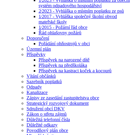
1⁄2023 - Vyhláška o místním poplatku za obecní
systém odpadového hospodářství
2⁄2023 - Vyhláška o místním poplatku ze psů
1⁄2017 - Vyhláška společný školní obvod
mateřské školy
1⁄2015 - Požární řád obce
Řád ohlašovny požárů
Doporučení
Pořádání ohňostrojů v obci
Územní plán
Příspěvky
Příspěvek na narozené dítě
Příspěvek na předškoláka
Příspěvek na kastraci koček a kocourů
Vítání občánků
Sazebník poplatků
Odpady
Kanalizace
Zápisy ze zasedání zastupitelstva obce
Strategický rozvojový dokument
Sdružení obcí DKV
Zákon o střetu zájmů
Důležitá telefonní čísla
Důležité odkazy
Povodňový plán obce