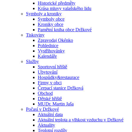
Historické předměty
Krása mluvy valašského lidu
Symboly a kroniky
Symboly obce
Kroniky obce
Pamětní kniha obce Držkové
Tiskoviny
Zpravodaj Okénko
Pohlednice
Vystřihovánky
Kalendáře
Služby
Sportovní hřiště
Ubytování
Hospůdky&restaurace
Firmy v obci
Čerpací stanice Držková
Obchod
Dětské hřiště
MUDr. Martin Jaša
Počasí v Držkové
Aktuální data
Aktuální teplota a vlhkost vzduchu v Držkové
Aktuality
Teplotní rozdíly