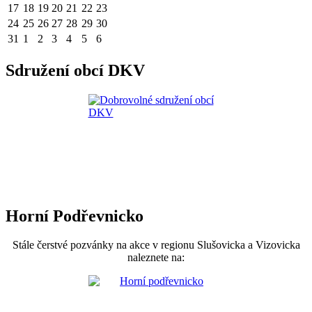
17
18
19
20
21
22
23
24
25
26
27
28
29
30
31
1
2
3
4
5
6
Sdružení obcí DKV
Horní Podřevnicko
Stále čerstvé pozvánky na akce v regionu Slušovicka a Vizovicka
naleznete na: