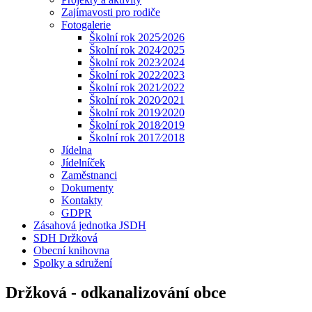
Zajímavosti pro rodiče
Fotogalerie
Školní rok 2025⁄2026
Školní rok 2024⁄2025
Školní rok 2023⁄2024
Školní rok 2022⁄2023
Školní rok 2021⁄2022
Školní rok 2020⁄2021
Školní rok 2019⁄2020
Školní rok 2018⁄2019
Školní rok 2017⁄2018
Jídelna
Jídelníček
Zaměstnanci
Dokumenty
Kontakty
GDPR
Zásahová jednotka JSDH
SDH Držková
Obecní knihovna
Spolky a sdružení
Držková - odkanalizování obce