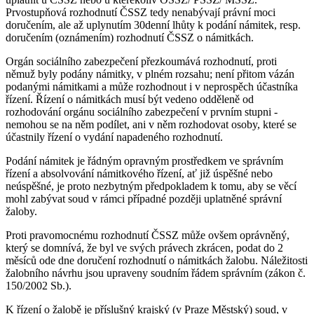
Prvostupňová rozhodnutí ČSSZ tedy nenabývají právní moci
doručením, ale až uplynutím 30denní lhůty k podání námitek, resp.
doručením (oznámením) rozhodnutí ČSSZ o námitkách.
Orgán sociálního zabezpečení přezkoumává rozhodnutí, proti
němuž byly podány námitky, v plném rozsahu; není přitom vázán
podanými námitkami a může rozhodnout i v neprospěch účastníka
řízení. Řízení o námitkách musí být vedeno odděleně od
rozhodování orgánu sociálního zabezpečení v prvním stupni -
nemohou se na něm podílet, ani v něm rozhodovat osoby, které se
účastnily řízení o vydání napadeného rozhodnutí.
Podání námitek je řádným opravným prostředkem ve správním
řízení a absolvování námitkového řízení, ať již úspěšné nebo
neúspěšné, je proto nezbytným předpokladem k tomu, aby se věcí
mohl zabývat soud v rámci případné později uplatněné správní
žaloby.
Proti pravomocnému rozhodnutí ČSSZ může ovšem oprávněný,
který se domnívá, že byl ve svých právech zkrácen, podat do 2
měsíců ode dne doručení rozhodnutí o námitkách žalobu. Náležitosti
žalobního návrhu jsou upraveny soudním řádem správním (zákon č.
150/2002 Sb.).
K řízení o žalobě je příslušný krajský (v Praze Městský) soud, v