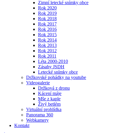
Zimní letecké snímky obce
Rok 2020
Rok 2019
Rok 2018
Rok 2017
Rok 2016
Rok 2015
Rok 2014
Rok 2013
Rok 2012
Rok 2011
Léta 2000-2010
Zásahy JSDH
Letecké snímky obce
Držkovské pohádky na youtube
Videogalerie
Držková z dronu
Kácení máje
Mše z kaple
Živý betlém
Virtuální prohlídka
Panorama 360
Webkamery
Kontakt