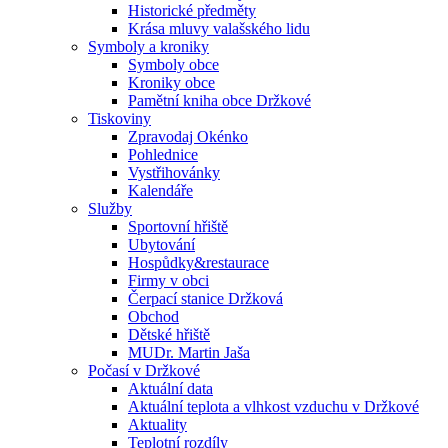
Historické předměty
Krása mluvy valašského lidu
Symboly a kroniky
Symboly obce
Kroniky obce
Pamětní kniha obce Držkové
Tiskoviny
Zpravodaj Okénko
Pohlednice
Vystřihovánky
Kalendáře
Služby
Sportovní hřiště
Ubytování
Hospůdky&restaurace
Firmy v obci
Čerpací stanice Držková
Obchod
Dětské hřiště
MUDr. Martin Jaša
Počasí v Držkové
Aktuální data
Aktuální teplota a vlhkost vzduchu v Držkové
Aktuality
Teplotní rozdíly