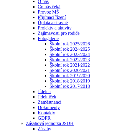
O nás
Co nás čeká
Provoz MŠ
Přijímací řízení
Úplata a stravné
Projekty a aktivity
Zajímavosti pro rodiče
Fotogalerie
Školní rok 2025⁄2026
Školní rok 2024⁄2025
Školní rok 2023⁄2024
Školní rok 2022⁄2023
Školní rok 2021⁄2022
Školní rok 2020⁄2021
Školní rok 2019⁄2020
Školní rok 2018⁄2019
Školní rok 2017⁄2018
Jídelna
Jídelníček
Zaměstnanci
Dokumenty
Kontakty
GDPR
Zásahová jednotka JSDH
Zásahy