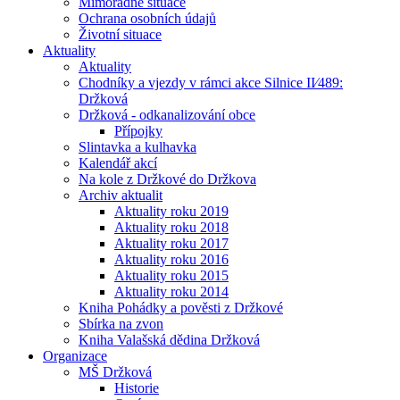
Mimořádné situace
Ochrana osobních údajů
Životní situace
Aktuality
Aktuality
Chodníky a vjezdy v rámci akce Silnice II⁄489:
Držková
Držková - odkanalizování obce
Přípojky
Slintavka a kulhavka
Kalendář akcí
Na kole z Držkové do Držkova
Archiv aktualit
Aktuality roku 2019
Aktuality roku 2018
Aktuality roku 2017
Aktuality roku 2016
Aktuality roku 2015
Aktuality roku 2014
Kniha Pohádky a pověsti z Držkové
Sbírka na zvon
Kniha Valašská dědina Držková
Organizace
MŠ Držková
Historie