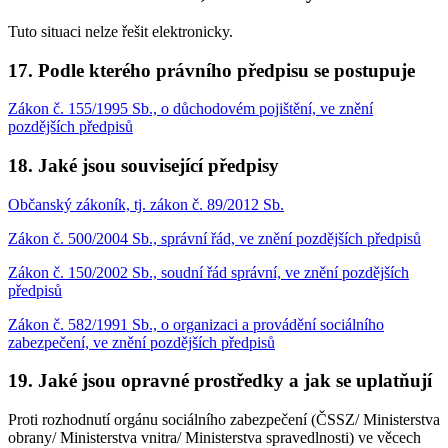
Tuto situaci nelze řešit elektronicky.
17. Podle kterého právního předpisu se postupuje
Zákon č. 155/1995 Sb., o důchodovém pojištění, ve znění
pozdějších předpisů
18. Jaké jsou související předpisy
Občanský zákoník, tj. zákon č. 89/2012 Sb.
Zákon č. 500/2004 Sb., správní řád, ve znění pozdějších předpisů
Zákon č. 150/2002 Sb., soudní řád správní, ve znění pozdějších
předpisů
Zákon č. 582/1991 Sb., o organizaci a provádění sociálního
zabezpečení, ve znění pozdějších předpisů
19. Jaké jsou opravné prostředky a jak se uplatňují
Proti rozhodnutí orgánu sociálního zabezpečení (ČSSZ/ Ministerstva
obrany/ Ministerstva vnitra/ Ministerstva spravedlnosti) ve věcech