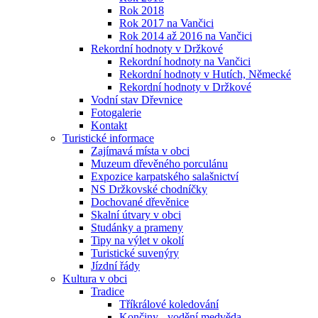
Rok 2018
Rok 2017 na Vančici
Rok 2014 až 2016 na Vančici
Rekordní hodnoty v Držkové
Rekordní hodnoty na Vančici
Rekordní hodnoty v Hutích, Německé
Rekordní hodnoty v Držkové
Vodní stav Dřevnice
Fotogalerie
Kontakt
Turistické informace
Zajímavá místa v obci
Muzeum dřevěného porculánu
Expozice karpatského salašnictví
NS Držkovské chodníčky
Dochované dřevěnice
Skalní útvary v obci
Studánky a prameny
Tipy na výlet v okolí
Turistické suvenýry
Jízdní řády
Kultura v obci
Tradice
Tříkrálové koledování
Končiny - vodění medvěda