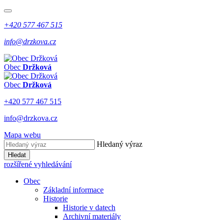
+420 577 467 515
info@drzkova.cz
Obec
Držková
Obec
Držková
+420 577 467 515
info@drzkova.cz
Mapa webu
Hledaný výraz
Hledat
rozšířené vyhledávání
Obec
Základní informace
Historie
Historie v datech
Archivní materiály