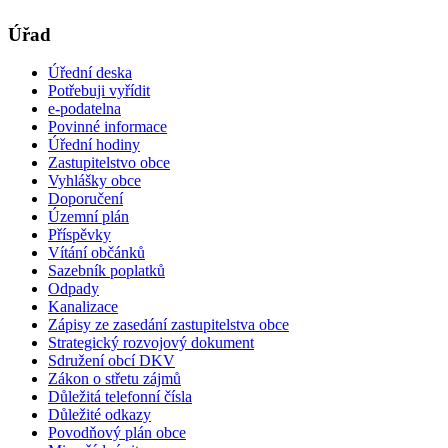
Úřad
Úřední deska
Potřebuji vyřídit
e-podatelna
Povinné informace
Úřední hodiny
Zastupitelstvo obce
Vyhlášky obce
Doporučení
Územní plán
Příspěvky
Vítání občánků
Sazebník poplatků
Odpady
Kanalizace
Zápisy ze zasedání zastupitelstva obce
Strategický rozvojový dokument
Sdružení obcí DKV
Zákon o střetu zájmů
Důležitá telefonní čísla
Důležité odkazy
Povodňový plán obce