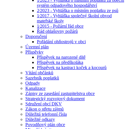
1⁄2023 - Vyhláška o místním poplatku za obecní
systém odpadového hospodářství
2⁄2023 - Vyhláška o místním poplatku ze psů
1⁄2017 - Vyhláška společný školní obvod
mateřské školy
1⁄2015 - Požární řád obce
Řád ohlašovny požárů
Doporučení
Pořádání ohňostrojů v obci
Územní plán
Příspěvky
Příspěvek na narozené dítě
Příspěvek na předškoláka
Příspěvek na kastraci koček a kocourů
Vítání občánků
Sazebník poplatků
Odpady
Kanalizace
Zápisy ze zasedání zastupitelstva obce
Strategický rozvojový dokument
Sdružení obcí DKV
Zákon o střetu zájmů
Důležitá telefonní čísla
Důležité odkazy
Povodňový plán obce