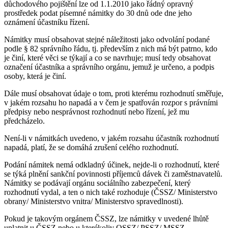
důchodového pojištění lze od 1.1.2010 jako řádný opravný
prostředek podat písemné námitky do 30 dnů ode dne jeho
oznámení účastníku řízení.
Námitky musí obsahovat stejné náležitosti jako odvolání podané
podle § 82 správního řádu, tj. především z nich má být patrno, kdo
je činí, které věci se týkají a co se navrhuje; musí tedy obsahovat
označení účastníka a správního orgánu, jemuž je určeno, a podpis
osoby, která je činí.
Dále musí obsahovat údaje o tom, proti kterému rozhodnutí směřuje,
v jakém rozsahu ho napadá a v čem je spatřován rozpor s právními
předpisy nebo nesprávnost rozhodnutí nebo řízení, jež mu
předcházelo.
Není-li v námitkách uvedeno, v jakém rozsahu účastník rozhodnutí
napadá, platí, že se domáhá zrušení celého rozhodnutí.
Podání námitek nemá odkladný účinek, nejde-li o rozhodnutí, které
se týká plnění sankční povinnosti příjemců dávek či zaměstnavatelů.
Námitky se podávají orgánu sociálního zabezpečení, který
rozhodnutí vydal, a ten o nich také rozhoduje (ČSSZ/ Ministerstvo
obrany/ Ministerstvo vnitra/ Ministerstvo spravedlnosti).
Pokud je takovým orgánem ČSSZ, lze námitky v uvedené lhůtě
uplatnit u ČSSZ nebo u kterékoliv OSSZ/ PSSZ/ MSSZ.