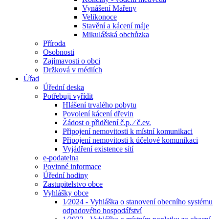
Vynášení Mařeny
Velikonoce
Stavění a kácení máje
Mikulášská obchůzka
Příroda
Osobnosti
Zajímavosti o obci
Držková v médiích
Úřad
Úřední deska
Potřebuji vyřídit
Hlášení trvalého pobytu
Povolení kácení dřevin
Žádost o přidělení č.p. ⁄ č.ev.
Připojení nemovitosti k místní komunikaci
Připojení nemovitosti k účelové komunikaci
Vyjádření existence sítí
e-podatelna
Povinné informace
Úřední hodiny
Zastupitelstvo obce
Vyhlášky obce
1⁄2024 - Vyhláška o stanovení obecního systému
odpadového hospodářství