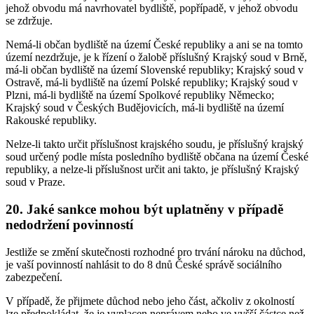
jehož obvodu má navrhovatel bydliště, popřípadě, v jehož obvodu
se zdržuje.
Nemá-li občan bydliště na území České republiky a ani se na tomto
území nezdržuje, je k řízení o žalobě příslušný Krajský soud v Brně,
má-li občan bydliště na území Slovenské republiky; Krajský soud v
Ostravě, má-li bydliště na území Polské republiky; Krajský soud v
Plzni, má-li bydliště na území Spolkové republiky Německo;
Krajský soud v Českých Budějovicích, má-li bydliště na území
Rakouské republiky.
Nelze-li takto určit příslušnost krajského soudu, je příslušný krajský
soud určený podle místa posledního bydliště občana na území České
republiky, a nelze-li příslušnost určit ani takto, je příslušný Krajský
soud v Praze.
20. Jaké sankce mohou být uplatněny v případě
nedodržení povinností
Jestliže se změní skutečnosti rozhodné pro trvání nároku na důchod,
je vaší povinností nahlásit to do 8 dnů České správě sociálního
zabezpečení.
V případě, že přijmete důchod nebo jeho část, ačkoliv z okolností
lze předpokládat, že je vyplacen neprávem nebo ve vyšší částce než