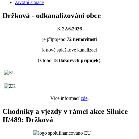
Životní situace
Držková - odkanalizování obce
K
22.6.2026
je připojeno
72
nemovitostí
k nové splaškové kanalizaci
(z toho
18
tlakových přípojek
).
Více informací
zde
.
Chodníky a vjezdy v rámci akce Silnice
II/489: Držková