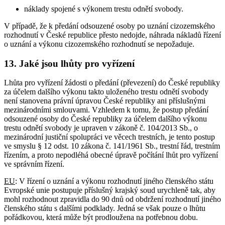
náklady spojené s výkonem trestu odnětí svobody.
V případě, že k předání odsouzené osoby po uznání cizozemského
rozhodnutí v České republice přesto nedojde, náhrada nákladů řízení
o uznání a výkonu cizozemského rozhodnutí se nepožaduje.
13. Jaké jsou lhůty pro vyřízení
Lhůta pro vyřízení žádosti o předání (převezení) do České republiky
za účelem dalšího výkonu takto uloženého trestu odnětí svobody
není stanovena právní úpravou České republiky ani příslušnými
mezinárodními smlouvami. Vzhledem k tomu, že postup předání
odsouzené osoby do České republiky za účelem dalšího výkonu
trestu odnětí svobody je upraven v zákoně č. 104/2013 Sb., o
mezinárodní justiční spolupráci ve věcech trestních, je tento postup
ve smyslu § 12 odst. 10 zákona č. 141/1961 Sb., trestní řád, trestním
řízením, a proto nepodléhá obecné úpravě počítání lhůt pro vyřízení
ve správním řízení.
EU
: V řízení o uznání a výkonu rozhodnutí jiného členského státu
Evropské unie postupuje příslušný krajský soud urychleně tak, aby
mohl rozhodnout zpravidla do 90 dnů od obdržení rozhodnutí jiného
členského státu s dalšími podklady. Jedná se však pouze o lhůtu
pořádkovou, která může být prodloužena na potřebnou dobu.