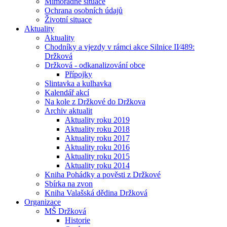
Mimořádné situace
Ochrana osobních údajů
Životní situace
Aktuality
Aktuality
Chodníky a vjezdy v rámci akce Silnice II⁄489:
Držková
Držková - odkanalizování obce
Přípojky
Slintavka a kulhavka
Kalendář akcí
Na kole z Držkové do Držkova
Archiv aktualit
Aktuality roku 2019
Aktuality roku 2018
Aktuality roku 2017
Aktuality roku 2016
Aktuality roku 2015
Aktuality roku 2014
Kniha Pohádky a pověsti z Držkové
Sbírka na zvon
Kniha Valašská dědina Držková
Organizace
MŠ Držková
Historie