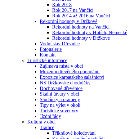
Rok 2018
Rok 2017 na Vančici
Rok 2014 až 2016 na Vančici
Rekordní hodnoty v Držkové
Rekordní hodnoty na Vančici
Rekordní hodnoty v Hutích, Německé
Rekordní hodnoty v Držkové
Vodní stav Dřevnice
Fotogalerie
Kontakt
Turistické informace
Zajímavá místa v obci
Muzeum dřevěného porculánu
Expozice karpatského salašnictví
NS Držkovské chodníčky
Dochované dřevěnice
Skalní útvary v obci
Studánky a prameny
Tipy na výlet v okolí
Turistické suvenýry
Jízdní řády
Kultura v obci
Tradice
Tříkrálové koledování
Končiny - vodění medvěda