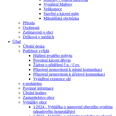
Vynášení Mařeny
Velikonoce
Stavění a kácení máje
Mikulášská obchůzka
Příroda
Osobnosti
Zajímavosti o obci
Držková v médiích
Úřad
Úřední deska
Potřebuji vyřídit
Hlášení trvalého pobytu
Povolení kácení dřevin
Žádost o přidělení č.p. ⁄ č.ev.
Připojení nemovitosti k místní komunikaci
Připojení nemovitosti k účelové komunikaci
Vyjádření existence sítí
e-podatelna
Povinné informace
Úřední hodiny
Zastupitelstvo obce
Vyhlášky obce
1⁄2024 - Vyhláška o stanovení obecního systému
odpadového hospodářství