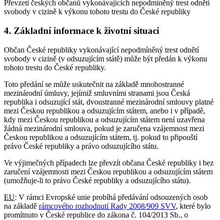
Převzetí českých občanů vykonávajících nepodmíněný trest odnětí
svobody v cizině k výkonu tohoto trestu do České republiky
4. Základní informace k životní situaci
Občan České republiky vykonávající nepodmíněný trest odnětí
svobody v cizině (v odsuzujícím státě) může být předán k výkonu
tohoto trestu do České republiky.
Toto předání se může uskutečnit na základě mnohostranné
mezinárodní úmluvy, jejímiž smluvními stranami jsou Česká
republika i odsuzující stát, dvoustranné mezinárodní smlouvy platné
mezi Českou republikou a odsuzujícím státem, anebo i v případě,
kdy mezi Českou republikou a odsuzujícím státem není uzavřena
žádná mezinárodní smlouva, pokud je zaručena vzájemnost mezi
Českou republikou a odsuzujícím státem, tj. pokud to připouští
právo České republiky a právo odsuzujícího státu.
Ve výjimečných případech lze převzít občana České republiky i bez
zaručení vzájemnosti mezi Českou republikou a odsuzujícím státem
(umožňuje-li to právo České republiky a odsuzujícího státu).
EU
: V rámci Evropské unie probíhá předávání odsouzených osob
na základě
rámcového rozhodnutí Rady 2008/909 SVV
, které bylo
promítnuto v České republice do zákona č. 104/2013 Sb., o