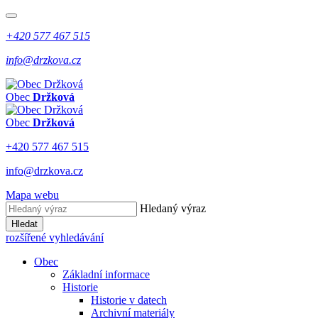
+420 577 467 515
info@drzkova.cz
Obec
Držková
Obec
Držková
+420 577 467 515
info@drzkova.cz
Mapa webu
Hledaný výraz
Hledat
rozšířené vyhledávání
Obec
Základní informace
Historie
Historie v datech
Archivní materiály