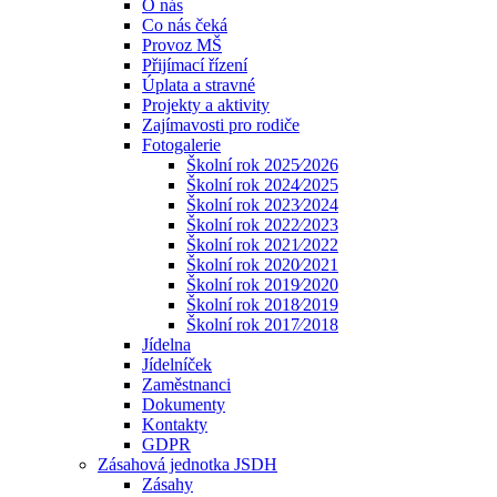
O nás
Co nás čeká
Provoz MŠ
Přijímací řízení
Úplata a stravné
Projekty a aktivity
Zajímavosti pro rodiče
Fotogalerie
Školní rok 2025⁄2026
Školní rok 2024⁄2025
Školní rok 2023⁄2024
Školní rok 2022⁄2023
Školní rok 2021⁄2022
Školní rok 2020⁄2021
Školní rok 2019⁄2020
Školní rok 2018⁄2019
Školní rok 2017⁄2018
Jídelna
Jídelníček
Zaměstnanci
Dokumenty
Kontakty
GDPR
Zásahová jednotka JSDH
Zásahy