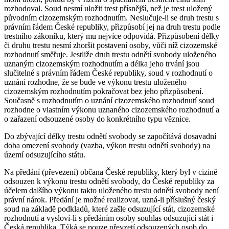
rozhodoval. Soud nesmí uložit trest přísnější, než je trest uložený
původním cizozemským rozhodnutím. Neslučuje-li se druh trestu s
právním řádem České republiky, přizpůsobí jej na druh trestu podle
trestního zákoníku, který mu nejvíce odpovídá. Přizpůsobení délky
či druhu trestu nesmí zhoršit postavení osoby, vůči níž cizozemské
rozhodnutí směřuje. Jestliže druh trestu odnětí svobody uloženého
uznaným cizozemským rozhodnutím a délka jeho trvání jsou
slučitelné s právním řádem České republiky, soud v rozhodnutí o
uznání rozhodne, že se bude ve výkonu trestu uloženého
cizozemským rozhodnutím pokračovat bez jeho přizpůsobení.
Současně s rozhodnutím o uznání cizozemského rozhodnutí soud
rozhodne o vlastním výkonu uznaného cizozemského rozhodnutí a
o zařazení odsouzené osoby do konkrétního typu věznice.
Do zbývající délky trestu odnětí svobody se započítává dosavadní
doba omezení svobody (vazba, výkon trestu odnětí svobody) na
území odsuzujícího státu.
Na předání (převezení) občana České republiky, který byl v cizině
odsouzen k výkonu trestu odnětí svobody, do České republiky za
účelem dalšího výkonu takto uloženého trestu odnětí svobody není
právní nárok. Předání je možné realizovat, uzná-li příslušný český
soud na základě podkladů, které zašle odsuzující stát, cizozemské
rozhodnutí a vysloví-li s předáním osoby souhlas odsuzující stát i
Česká republika. Týká se pouze převzetí odsouzených osob do