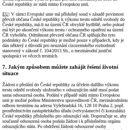
České republiky ze států mimo Evropskou unii.
EU
: V rámci Evropské unie má příslušný soud v zásadě povinnost
převzít občana České republiky k výkonu trestu odnětí svobody do
České republiky, má-li na území ČR obvyklé bydliště, nebo pokud
má být po ukončení výkonu trestu / ochranného opatření na území
ČR vyhoštěn. Odmítnout převzetí občana ČR splňujícího tyto
podmínky do České republiky je možné pouze v případech, kdy je
dán některý z důvodů pro neuznání cizozemského rozhodnutí
stanovený v zákoně č. 104/2013 Sb., o mezinárodní justiční
spolupráci ve věcech trestních.
7. Jakým způsobem můžete zahájit řešení životní
situace
Žádost o předání do České republiky za účelem dalšího výkonu
trestu odnětí svobody uloženého v odsuzujícím státě musí podat
sama odsouzená osoba. Podání v případě států mimo Evropskou
unii je možné poštou Ministerstvu spravedlnosti ČR, mezinárodnímu
odboru trestnímu na adresu Vyšehradská 16, 128 10 Praha 2, popř.
prostřednictvím zastupitelského úřadu (velvyslanectví či konzulátu)
České republiky příslušného pro odsuzující stát. Doporučuje se, aby
současně odsouzená osoba podala žádost i k příslušnému orgánu
odsuzujícího státu. Po obdržení žádosti odsouzené osoby