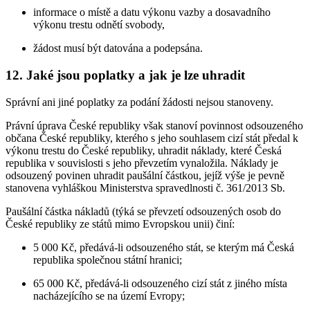
informace o místě a datu výkonu vazby a dosavadního
výkonu trestu odnětí svobody,
žádost musí být datována a podepsána.
12. Jaké jsou poplatky a jak je lze uhradit
Správní ani jiné poplatky za podání žádosti nejsou stanoveny.
Právní úprava České republiky však stanoví povinnost odsouzeného
občana České republiky, kterého s jeho souhlasem cizí stát předal k
výkonu trestu do České republiky, uhradit náklady, které Česká
republika v souvislosti s jeho převzetím vynaložila. Náklady je
odsouzený povinen uhradit paušální částkou, jejíž výše je pevně
stanovena vyhláškou Ministerstva spravedlnosti č. 361/2013 Sb.
Paušální částka nákladů (týká se převzetí odsouzených osob do
České republiky ze států mimo Evropskou unii) činí:
5 000 Kč, předává-li odsouzeného stát, se kterým má Česká
republika společnou státní hranici;
65 000 Kč, předává-li odsouzeného cizí stát z jiného místa
nacházejícího se na území Evropy;