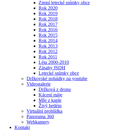
Zimní letecké snímky obce
Rok 2020
Rok 2019
Rok 2018
Rok 2017
Rok 2016
Rok 2015
Rok 2014
Rok 2013
Rok 2012
Rok 2011
Léta 2000-2010
Zásahy JSDH
Letecké snímky obce
Držkovské pohádky na youtube
Videogalerie
Držková z dronu
Kácení máje
Mše z kaple
Živý betlém
Virtuální prohlídka
Panorama 360
Webkamery
Kontakt