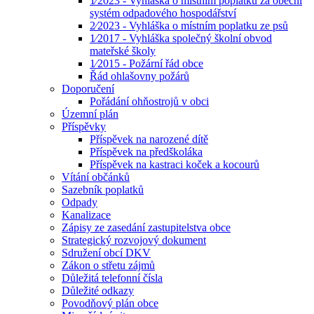
1⁄2023 - Vyhláška o místním poplatku za obecní
systém odpadového hospodářství
2⁄2023 - Vyhláška o místním poplatku ze psů
1⁄2017 - Vyhláška společný školní obvod
mateřské školy
1⁄2015 - Požární řád obce
Řád ohlašovny požárů
Doporučení
Pořádání ohňostrojů v obci
Územní plán
Příspěvky
Příspěvek na narozené dítě
Příspěvek na předškoláka
Příspěvek na kastraci koček a kocourů
Vítání občánků
Sazebník poplatků
Odpady
Kanalizace
Zápisy ze zasedání zastupitelstva obce
Strategický rozvojový dokument
Sdružení obcí DKV
Zákon o střetu zájmů
Důležitá telefonní čísla
Důležité odkazy
Povodňový plán obce