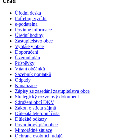
Úřad
Úřední deska
Potřebuji vyřídit
e-podatelna
Povinné informace
Úřední hodiny
Zastupitelstvo obce
Vyhlášky obce
Doporučení
Územní plán
Příspěvky
Vítání občánků
Sazebník poplatků
Odpady
Kanalizace
Zápisy ze zasedání zastupitelstva obce
Strategický rozvojový dokument
Sdružení obcí DKV
Zákon o střetu zájmů
Důležitá telefonní čísla
Důležité odkazy
Povodňový plán obce
Mimořádné situace
Ochrana osobních údajů