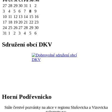
Po
Út
St
Čt
Pá
So
Ne
27
28
29
30
31
1
2
3
4
5
6
7
8
9
10
11
12
13
14
15
16
17
18
19
20
21
22
23
24
25
26
27
28
29
30
31
1
2
3
4
5
6
Sdružení obcí DKV
Horní Podřevnicko
Stále čerstvé pozvánky na akce v regionu Slušovicka a Vizovicka
naleznete na: