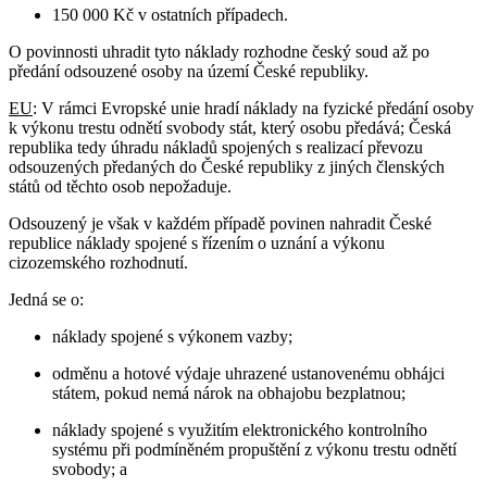
150 000 Kč v ostatních případech.
O povinnosti uhradit tyto náklady rozhodne český soud až po
předání odsouzené osoby na území České republiky.
EU
: V rámci Evropské unie hradí náklady na fyzické předání osoby
k výkonu trestu odnětí svobody stát, který osobu předává; Česká
republika tedy úhradu nákladů spojených s realizací převozu
odsouzených předaných do České republiky z jiných členských
států od těchto osob nepožaduje.
Odsouzený je však v každém případě povinen nahradit České
republice náklady spojené s řízením o uznání a výkonu
cizozemského rozhodnutí.
Jedná se o:
náklady spojené s výkonem vazby;
odměnu a hotové výdaje uhrazené ustanovenému obhájci
státem, pokud nemá nárok na obhajobu bezplatnou;
náklady spojené s využitím elektronického kontrolního
systému při podmíněném propuštění z výkonu trestu odnětí
svobody; a