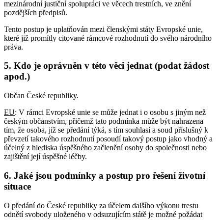
mezinárodní justiční spolupráci ve věcech trestních, ve znění
pozdějších předpisů.
Tento postup je uplatňován mezi členskými státy Evropské unie,
které již promítly citované rámcové rozhodnutí do svého národního
práva.
5. Kdo je oprávněn v této věci jednat (podat žádost
apod.)
Občan České republiky.
EU
: V rámci Evropské unie se může jednat i o osobu s jiným než
českým občanstvím, přičemž tato podmínka může být nahrazena
tím, že osoba, jíž se předání týká, s tím souhlasí a soud příslušný k
převzetí takového rozhodnutí posoudí takový postup jako vhodný a
účelný z hlediska úspěšného začlenění osoby do společnosti nebo
zajištění její úspěšné léčby.
6. Jaké jsou podmínky a postup pro řešení životní
situace
O předání do České republiky za účelem dalšího výkonu trestu
odnětí svobody uloženého v odsuzujícím státě je možné požádat