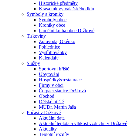
Historické předměty
Krása mluvy valašského lidu
Symboly a kroniky
Symboly obce
Kroniky obce
Pamětní kniha obce Držkové
Tiskoviny
Zpravodaj Okénko
Pohlednice
Vystřihovánky
Kalendáře
Služby
Sportovní hřiště
Ubytování
Hospůdky&restaurace
Firmy v obci
Čerpací stanice Držková
Obchod
Dětské hřiště
MUDr. Martin Jaša
Počasí v Držkové
Aktuální data
Aktuální teplota a vlhkost vzduchu v Držkové
Aktuality
Teplotní rozdíly