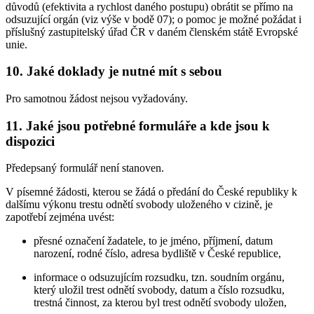
důvodů (efektivita a rychlost daného postupu) obrátit se přímo na
odsuzující orgán (viz výše v bodě 07); o pomoc je možné požádat i
příslušný zastupitelský úřad ČR v daném členském státě Evropské
unie.
10. Jaké doklady je nutné mít s sebou
Pro samotnou žádost nejsou vyžadovány.
11. Jaké jsou potřebné formuláře a kde jsou k
dispozici
Předepsaný formulář není stanoven.
V písemné žádosti, kterou se žádá o předání do České republiky k
dalšímu výkonu trestu odnětí svobody uloženého v cizině, je
zapotřebí zejména uvést:
přesné označení žadatele, to je jméno, příjmení, datum
narození, rodné číslo, adresa bydliště v České republice,
informace o odsuzujícím rozsudku, tzn. soudním orgánu,
který uložil trest odnětí svobody, datum a číslo rozsudku,
trestná činnost, za kterou byl trest odnětí svobody uložen,