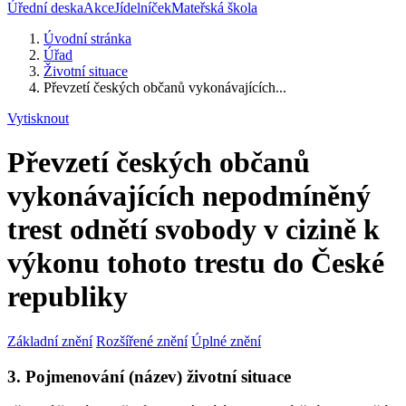
Úřední deska
Akce
Jídelníček
Mateřská škola
Úvodní stránka
Úřad
Životní situace
Převzetí českých občanů vykonávajících...
Vytisknout
Převzetí českých občanů
vykonávajících nepodmíněný
trest odnětí svobody v cizině k
výkonu tohoto trestu do České
republiky
Základní znění
Rozšířené znění
Úplné znění
3. Pojmenování (název) životní situace