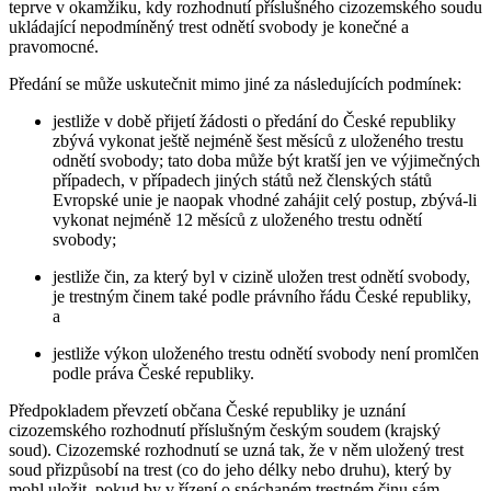
teprve v okamžiku, kdy rozhodnutí příslušného cizozemského soudu
ukládající nepodmíněný trest odnětí svobody je konečné a
pravomocné.
Předání se může uskutečnit mimo jiné za následujících podmínek:
jestliže v době přijetí žádosti o předání do České republiky
zbývá vykonat ještě nejméně šest měsíců z uloženého trestu
odnětí svobody; tato doba může být kratší jen ve výjimečných
případech, v případech jiných států než členských států
Evropské unie je naopak vhodné zahájit celý postup, zbývá-li
vykonat nejméně 12 měsíců z uloženého trestu odnětí
svobody;
jestliže čin, za který byl v cizině uložen trest odnětí svobody,
je trestným činem také podle právního řádu České republiky,
a
jestliže výkon uloženého trestu odnětí svobody není promlčen
podle práva České republiky.
Předpokladem převzetí občana České republiky je uznání
cizozemského rozhodnutí příslušným českým soudem (krajský
soud). Cizozemské rozhodnutí se uzná tak, že v něm uložený trest
soud přizpůsobí na trest (co do jeho délky nebo druhu), který by
mohl uložit, pokud by v řízení o spáchaném trestném činu sám