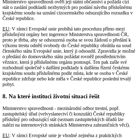
Ministerstvo spravedlnosti ověří její státní občanství a požádá cizí
stát o zaslání podkladů nezbytných pro podání návrhu příslušnému
krajskému soudu na uznání cizozemského odsuzujícího rozsudku v
České republice.
EU
: V rámci Evropské unie probíhá tato procedura přímo mezi
příslušnými orgány bez ingerence Ministerstva spravedlnosti ČR,
proto je třeba, aby se odsouzená osoba se svou žádostí o předání k
výkonu trestu odnětí svobody do České republiky obrátila na soud
členského státu Evropské unie, který ji odsoudil. Zpravidla je možné
o předání do domovského státu požádat rovněž prostřednictvím
věznice, která ji příslušnému orgánu postoupí. Ten pak zašle své
rozhodnutí společně s dalšími podklady k dalšímu řízení českému
krajskému soudu příslušnému podle místa, kde se osoba v České
republice zdržuje nebo kde měla v České republice poslední trvalý
pobyt.
8. Na které instituci životní situaci řešit
Ministerstvo spravedlnosti - mezinárodní odbor trestní, popř.
zastupitelský úřad (velvyslanectví či konzulát) České republiky
příslušný pro odsuzující stát (seznam zastupitelských úřadů lze
nalézt na internetových stránkách Ministerstva zahraničních věcí).
EU
: V rámci Evropské unie je vhodné zejména z praktických