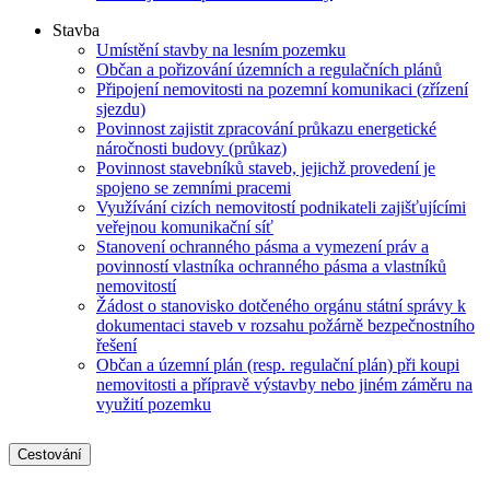
Stavba
Umístění stavby na lesním pozemku
Občan a pořizování územních a regulačních plánů
Připojení nemovitosti na pozemní komunikaci (zřízení
sjezdu)
Povinnost zajistit zpracování průkazu energetické
náročnosti budovy (průkaz)
Povinnost stavebníků staveb, jejichž provedení je
spojeno se zemními pracemi
Využívání cizích nemovitostí podnikateli zajišťujícími
veřejnou komunikační síť
Stanovení ochranného pásma a vymezení práv a
povinností vlastníka ochranného pásma a vlastníků
nemovitostí
Žádost o stanovisko dotčeného orgánu státní správy k
dokumentaci staveb v rozsahu požárně bezpečnostního
řešení
Občan a územní plán (resp. regulační plán) při koupi
nemovitosti a přípravě výstavby nebo jiném záměru na
využití pozemku
Cestování