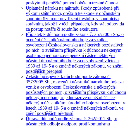
poskytnutí peněžité pomoci obětem trestné činnosti
Uplatnění nároku na náhradu škody způsobené při
výkonu státní moci, došlo-li ke škodě v občanském
soudním řízení nebo v řízení trestním, v soudnictví
správním, jakož i v těch případech, kdy stát odpovídá
za postup notáře či soudního exekutora
Příplatek k důchodu podle zákona č. 357/2005 Sb., o
ocenění účastníků národního boje za vznik a
osvobození Československa a některých pozůstalých
po nich, o zvláštním příspěvku k důchodu některým
osobám, o jednorázové peněžní částce některým
účastníkům národního boje za osvobození v letech
1939 až 1945 a o změně některých zákonů, ve znění
pozdějších předpisů
Zvláštní příspěvek k důchodu podle zákona č.
357/2005 Sb., o ocenění účastníků národního boje za
vznik a osvobození Československa a některých
pozůstalých po nich, o zvláštním příspěvku k důchodu
některým osobám, o jednorázové peněžní částce
některým účastníkům národního boje za osvobození v
letech 1939 až 1945 a o změně některých zákonů, ve
znění pozdějších předpisů
Úprava důchodů podle zákona č. 262/2011 Sb., o
účastnících odboje a odporu proti komunismu