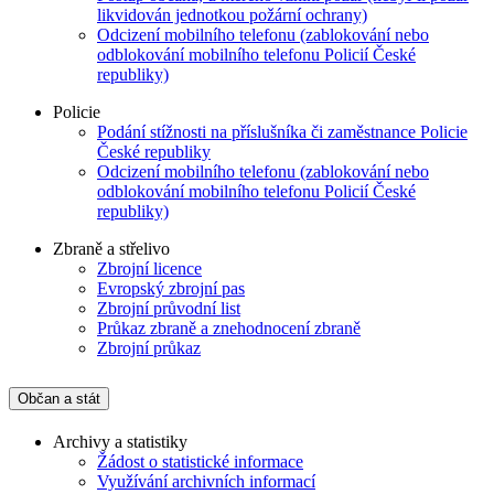
likvidován jednotkou požární ochrany)
Odcizení mobilního telefonu (zablokování nebo
odblokování mobilního telefonu Policií České
republiky)
Policie
Podání stížnosti na příslušníka či zaměstnance Policie
České republiky
Odcizení mobilního telefonu (zablokování nebo
odblokování mobilního telefonu Policií České
republiky)
Zbraně a střelivo
Zbrojní licence
Evropský zbrojní pas
Zbrojní průvodní list
Průkaz zbraně a znehodnocení zbraně
Zbrojní průkaz
Občan a stát
Archivy a statistiky
Žádost o statistické informace
Využívání archivních informací