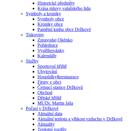
Historické předměty
Krása mluvy valašského lidu
Symboly a kroniky
Symboly obce
Kroniky obce
Pamětní kniha obce Držkové
Tiskoviny
Zpravodaj Okénko
Pohlednice
Vystřihovánky
Kalendáře
Služby
Sportovní hřiště
Ubytování
Hospůdky&restaurace
Firmy v obci
Čerpací stanice Držková
Obchod
Dětské hřiště
MUDr. Martin Jaša
Počasí v Držkové
Aktuální data
Aktuální teplota a vlhkost vzduchu v Držkové
Aktuality
Teplotní rozdíly