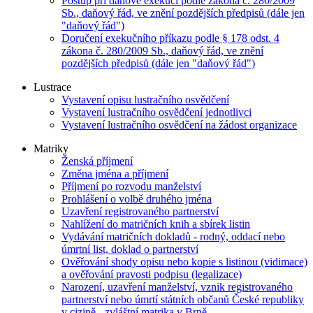
Postup při daňové exekuci podle zákona č. 280/2009
Sb., daňový řád, ve znění pozdějších předpisů (dále jen
"daňový řád")
Doručení exekučního příkazu podle § 178 odst. 4
zákona č. 280/2009 Sb., daňový řád, ve znění
pozdějších předpisů (dále jen "daňový řád")
Lustrace
Vystavení opisu lustračního osvědčení
Vystavení lustračního osvědčení jednotlivci
Vystavení lustračního osvědčení na žádost organizace
Matriky
Ženská příjmení
Změna jména a příjmení
Příjmení po rozvodu manželství
Prohlášení o volbě druhého jména
Uzavření registrovaného partnerství
Nahlížení do matričních knih a sbírek listin
Vydávání matričních dokladů - rodný, oddací nebo
úmrtní list, doklad o partnerství
Ověřování shody opisu nebo kopie s listinou (vidimace)
a ověřování pravosti podpisu (legalizace)
Narození, uzavření manželství, vznik registrovaného
partnerství nebo úmrtí státních občanů České republiky
v cizině - zvláštní matrika v Brně