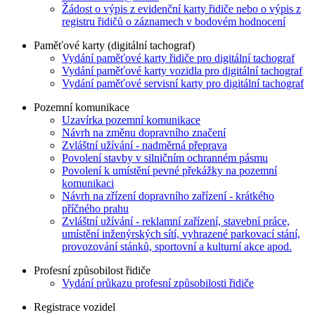
Žádost o výpis z evidenční karty řidiče nebo o výpis z
registru řidičů o záznamech v bodovém hodnocení
Paměťové karty (digitální tachograf)
Vydání paměťové karty řidiče pro digitální tachograf
Vydání paměťové karty vozidla pro digitální tachograf
Vydání paměťové servisní karty pro digitální tachograf
Pozemní komunikace
Uzavírka pozemní komunikace
Návrh na změnu dopravního značení
Zvláštní užívání - nadměrná přeprava
Povolení stavby v silničním ochranném pásmu
Povolení k umístění pevné překážky na pozemní
komunikaci
Návrh na zřízení dopravního zařízení - krátkého
příčného prahu
Zvláštní užívání - reklamní zařízení, stavební práce,
umístění inženýrských sítí, vyhrazené parkovací stání,
provozování stánků, sportovní a kulturní akce apod.
Profesní způsobilost řidiče
Vydání průkazu profesní způsobilosti řidiče
Registrace vozidel