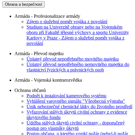
Obrana a bezpečnost
Armáda - Profesionalizace armády
Zájem o služební poměr vojáka z povolání
Studium na Univerzitě obrany nebo na Vojenském
oboru při Fakultě tělesné výchovy a sportu Univerzity
Karlovy v Praze - Zájem o služební poměr vojáka z
povolání
Armáda - Převod majetku
Úplatný převod nepotřebného movitého majetku
Úplatný převod nepotřebného nemovitého majetku do
vlastnictví fyzických a právnických osob
Armáda - Vojenská kontrarozvědka
Ochrana občanů
Podnět k instalování kamerového systému
Vyhlášení varovného signálu "Všeobecná výstraha"
Únik nebezpečné chemické látky do životního prostředí
Vyřazování stálých úkrytů civilní ochrany z evidence
úkrytového fondu
Údržba stálých úkrytů civilní ochrany - doporučený
postup pro vlastníky úkrytů
Postup občana, u kterého vznikl požár (nebyl-li požár