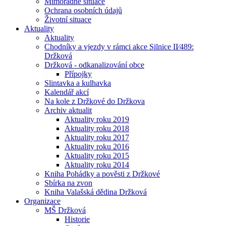
Mimořádné situace
Ochrana osobních údajů
Životní situace
Aktuality
Aktuality
Chodníky a vjezdy v rámci akce Silnice II⁄489:
Držková
Držková - odkanalizování obce
Přípojky
Slintavka a kulhavka
Kalendář akcí
Na kole z Držkové do Držkova
Archiv aktualit
Aktuality roku 2019
Aktuality roku 2018
Aktuality roku 2017
Aktuality roku 2016
Aktuality roku 2015
Aktuality roku 2014
Kniha Pohádky a pověsti z Držkové
Sbírka na zvon
Kniha Valašská dědina Držková
Organizace
MŠ Držková
Historie