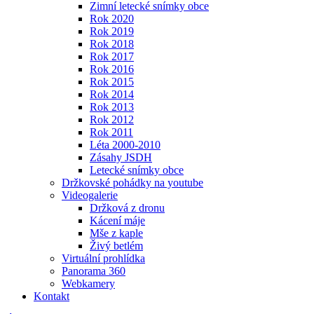
Zimní letecké snímky obce
Rok 2020
Rok 2019
Rok 2018
Rok 2017
Rok 2016
Rok 2015
Rok 2014
Rok 2013
Rok 2012
Rok 2011
Léta 2000-2010
Zásahy JSDH
Letecké snímky obce
Držkovské pohádky na youtube
Videogalerie
Držková z dronu
Kácení máje
Mše z kaple
Živý betlém
Virtuální prohlídka
Panorama 360
Webkamery
Kontakt