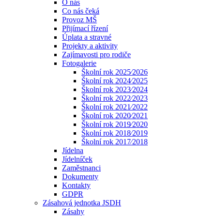
O nás
Co nás čeká
Provoz MŠ
Přijímací řízení
Úplata a stravné
Projekty a aktivity
Zajímavosti pro rodiče
Fotogalerie
Školní rok 2025⁄2026
Školní rok 2024⁄2025
Školní rok 2023⁄2024
Školní rok 2022⁄2023
Školní rok 2021⁄2022
Školní rok 2020⁄2021
Školní rok 2019⁄2020
Školní rok 2018⁄2019
Školní rok 2017⁄2018
Jídelna
Jídelníček
Zaměstnanci
Dokumenty
Kontakty
GDPR
Zásahová jednotka JSDH
Zásahy