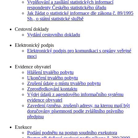
Vyplňování a zasílání statistických informací
respondenty Českého statistického úřadu
Jak žádat o statistické informace dle zákona č. 89/1995
Sb., o státní statistické službě
Cestovní doklady
Vydání cestovního dokladu
Elektronický podpis
Elektronický podpis pro komunikaci s orgány veřejné
moci
Evidence obyvatel
Hlášení trvalého pobytu
Ukončení trvalého pobytu
Zrušení údaje o místu trvalého pobytu
Zprostředkování kontaktu
Výdej údajů z agendového informačního systému
evidence obyvatel
Zavedení (změna, zrušení) adresy, na kterou mají být
doručovány písemnosti podle zvláštního právního
předpisu
Exekuce
Podání podnětu na postup soudního exekutora