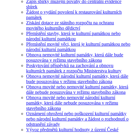
Zápis sbírky muzejní povahy do centrální evidence
sbírek
Žádost o vydání povolení k restaurování kulturních
památek
Získání dotace ze státního rozpočtu na ochranu
movitého kulturního dědictví
Přemístění stavby, která je kulturní památkou nebo
národní kulturní památkou
Přemístění movité věci, která je kulturní památkou nebo
národní kulturní památkou
Obnova nemovité kulturní památky, která dále bude
posuzována v režimu stavebního zákona
Poskytování příspěvků na zachování a obnovu
kulturních památek z rozpočtu Ministerstva kultury
Obnova nemovité národní kulturní památky, která dále
bude posuzována v režimu stavebního zákona
Obnova movité nebo nemovité kulturní památky, která
dále nebude posuzována v režimu stavebního zákona
Obnova movité nebo nemovité národní kulturní
památky, která dále nebude posuzována v režimu
stavebního zákona
Oznámení ohrožení nebo poškození kulturní památky
nebo národní kulturní památky a žádost o rozhodnutí o
odstranění závady
Vývoz předmětů kulturní hodnoty z území České