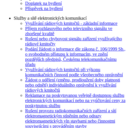
Doplatek na bydlení
Příspěvek na bydlení
Služby a sítě elektronických komunikací
Využívání rádiových kmitočtů - základní informace
Příjem rozhlasového nebo televizního signálu ve
zhoršené kvalitě
Rušení nebo chybovost signálu zařízení využívajícího
rádiové kmitočty
Podání žádosti o informace dle zákona č. 106/1999 Sb.,
o svobodném přístupu k informacím, ve znění
pozdějších předpisů, Českému telekomunikačnímu
úřadu
Využívání rádiových kmitočtů při výkonu
komunikačních činností podle všeobecného oprávnění
Žádost o udělení (změnu, prodloužení doby platnosti
nebo odnětí) individuálního oprávnění k využívání
rádiových kmitočtů
Reklamace na poskytovanou veřejně dostupnou službu
elektronických komunikací nebo na vyúčtování ceny za
poskytnutou službu
Rušení provozu radiokomunikačních zařízení a sítí
elektromagnetickým stíněním nebo odrazy
elektromagnetických vln stavbami nebo činnostmi
souvisejícími s prováděním stavby