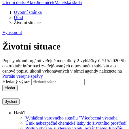
Úřední deska
Akce
Jídelníček
Mateřská škola
Úvodní stránka
Úřad
Životní situace
Vytisknout
Životní situace
Popisy úkonů orgánů veřejné moci dle § 2 vyhlášky č. 515/2020 Sb.
o struktuře informací zveřejňovaných o povinném subjektu a o
osnově popisu úkonů vykonávaných v rámci agendy naleznete na
Portálu veřejné správy
Hledaný výraz:
Hledat
Bydlení
Hasiči
Vyhlášení varovného signálu "Všeobecná výstraha"
Únik nebezpečné chemické látky do životního prostředí
Postup občana, u kterého vznikl požár (nebyl-li požár