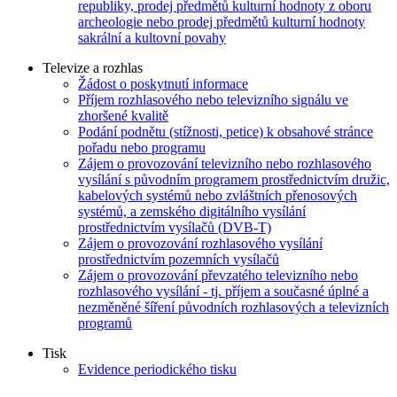
republiky, prodej předmětů kulturní hodnoty z oboru
archeologie nebo prodej předmětů kulturní hodnoty
sakrální a kultovní povahy
Televize a rozhlas
Žádost o poskytnutí informace
Příjem rozhlasového nebo televizního signálu ve
zhoršené kvalitě
Podání podnětu (stížnosti, petice) k obsahové stránce
pořadu nebo programu
Zájem o provozování televizního nebo rozhlasového
vysílání s původním programem prostřednictvím družic,
kabelových systémů nebo zvláštních přenosových
systémů, a zemského digitálního vysílání
prostřednictvím vysílačů (DVB-T)
Zájem o provozování rozhlasového vysílání
prostřednictvím pozemních vysílačů
Zájem o provozování převzatého televizního nebo
rozhlasového vysílání - tj. příjem a současné úplné a
nezměněné šíření původních rozhlasových a televizních
programů
Tisk
Evidence periodického tisku