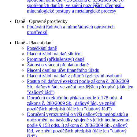
spotřebních daních, ve znění pozdějších předpisů -
mineralogické postupy a metalurgické procesy
Daně - Opravné prostředky
Podávání řádných a mimořádných opravných
prostředků
Daně - Placení daní
Posečkání daně
Placení záloh na daň silniční
Prominutí (příslušenství) daně
Žádost o vrácení přeplatku daně
Placení daní na účet finančního úřadu
Placení záloh na daň z příjmů fyzickými osobami
Postup při daňové exekuci podle zákona č. 280/2009
Sb., daňový řád, ve znění pozdějších předpisů (dále jen
"daňový řád")
Doručení exekučního příkazu podle § 178 odst. 4
zákona č. 280/2009 Sb., daňový řád, ve znění
pozdějších předpisů (dále jen "daňový řád")
Doručení vyrozumění o výši daňových nedoplatků a
upozornění na následky spojené s jejich neuhrazením
podle § 153 odst. 3 zákona č. 280/2009 Sb., daňový
řád, ve znění pozdějších předpisů (dále jen "daňový
řád")