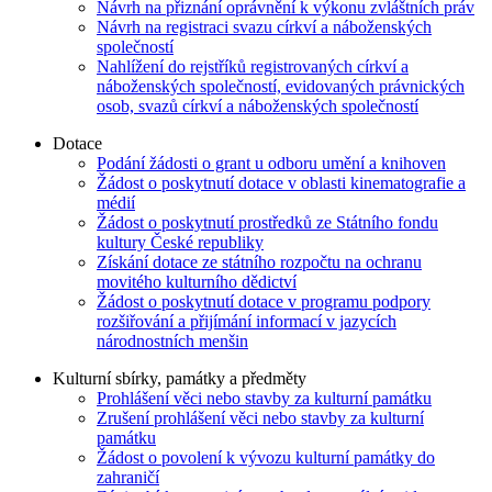
Návrh na přiznání oprávnění k výkonu zvláštních práv
Návrh na registraci svazu církví a náboženských
společností
Nahlížení do rejstříků registrovaných církví a
náboženských společností, evidovaných právnických
osob, svazů církví a náboženských společností
Dotace
Podání žádosti o grant u odboru umění a knihoven
Žádost o poskytnutí dotace v oblasti kinematografie a
médií
Žádost o poskytnutí prostředků ze Státního fondu
kultury České republiky
Získání dotace ze státního rozpočtu na ochranu
movitého kulturního dědictví
Žádost o poskytnutí dotace v programu podpory
rozšiřování a přijímání informací v jazycích
národnostních menšin
Kulturní sbírky, památky a předměty
Prohlášení věci nebo stavby za kulturní památku
Zrušení prohlášení věci nebo stavby za kulturní
památku
Žádost o povolení k vývozu kulturní památky do
zahraničí