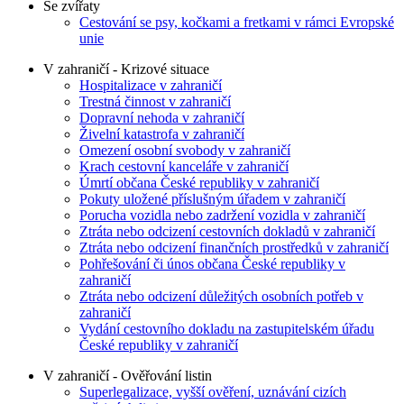
Se zvířaty
Cestování se psy, kočkami a fretkami v rámci Evropské
unie
V zahraničí - Krizové situace
Hospitalizace v zahraničí
Trestná činnost v zahraničí
Dopravní nehoda v zahraničí
Živelní katastrofa v zahraničí
Omezení osobní svobody v zahraničí
Krach cestovní kanceláře v zahraničí
Úmrtí občana České republiky v zahraničí
Pokuty uložené příslušným úřadem v zahraničí
Porucha vozidla nebo zadržení vozidla v zahraničí
Ztráta nebo odcizení cestovních dokladů v zahraničí
Ztráta nebo odcizení finančních prostředků v zahraničí
Pohřešování či únos občana České republiky v
zahraničí
Ztráta nebo odcizení důležitých osobních potřeb v
zahraničí
Vydání cestovního dokladu na zastupitelském úřadu
České republiky v zahraničí
V zahraničí - Ověřování listin
Superlegalizace, vyšší ověření, uznávání cizích