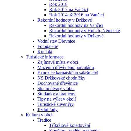
Rok 2018
Rok 2017 na Vančici
Rok 2014 až 2016 na Vančici
Rekordní hodnoty v Držkové
Rekordní hodnoty na Vančici
Rekordní hodnoty v Hutích, Německé
Rekordní hodnoty v Držkové
Vodní stav Dřevnice
Fotogalerie
Kontakt
Turistické informace
Zajímavá místa v obci
Muzeum dřevěného porculánu
Expozice karpatského salašnictví
NS Držkovské chodníčky
Dochované dřevěnice
Skalní útvary v obci
Studánky a prameny
Tipy na výlet v okolí
Turistické suvenýry
Jízdní řády
Kultura v obci
Tradice
Tříkrálové koledování
Končiny - vodění medvěda