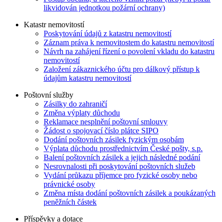
likvidován jednotkou požární ochrany)
Katastr nemovitostí
Poskytování údajů z katastru nemovitostí
Záznam práva k nemovitostem do katastru nemovitostí
Návrh na zahájení řízení o povolení vkladu do katastru
nemovitostí
Založení zákaznického účtu pro dálkový přístup k
údajům katastru nemovitostí
Poštovní služby
Zásilky do zahraničí
Změna výplaty důchodu
Reklamace nesplnění poštovní smlouvy
Žádost o spojovací číslo plátce SIPO
Dodání poštovních zásilek fyzickým osobám
Výplata důchodu prostřednictvím České pošty, s.p.
Balení poštovních zásilek a jejich následné podání
Nesrovnalosti při poskytování poštovních služeb
Vydání průkazu příjemce pro fyzické osoby nebo
právnické osoby
Změna místa dodání poštovních zásilek a poukázaných
peněžních částek
Příspěvky a dotace