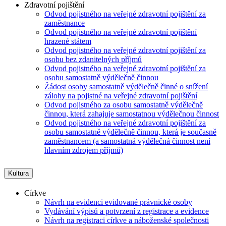
Zdravotní pojištění
Odvod pojistného na veřejné zdravotní pojištění za
zaměstnance
Odvod pojistného na veřejné zdravotní pojištění
hrazené státem
Odvod pojistného na veřejné zdravotní pojištění za
osobu bez zdanitelných příjmů
Odvod pojistného na veřejné zdravotní pojištění za
osobu samostatně výdělečně činnou
Žádost osoby samostatně výdělečně činné o snížení
zálohy na pojistné na veřejné zdravotní pojištění
Odvod pojistného za osobu samostatně výdělečně
činnou, která zahajuje samostatnou výdělečnou činnost
Odvod pojistného na veřejné zdravotní pojištění za
osobu samostatně výdělečně činnou, která je současně
zaměstnancem (a samostatná výdělečná činnost není
hlavním zdrojem příjmů)
Kultura
Církve
Návrh na evidenci evidované právnické osoby
Vydávání výpisů a potvrzení z registrace a evidence
Návrh na registraci církve a náboženské společnosti