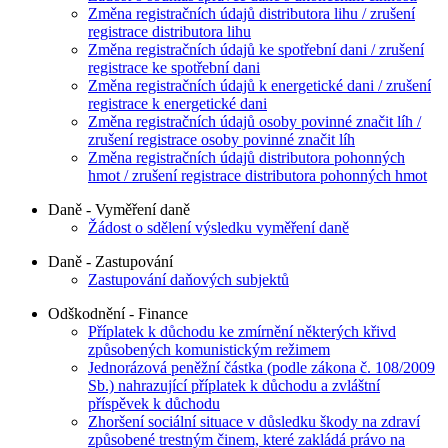
Změna registračních údajů distributora lihu / zrušení
registrace distributora lihu
Změna registračních údajů ke spotřební dani / zrušení
registrace ke spotřební dani
Změna registračních údajů k energetické dani / zrušení
registrace k energetické dani
Změna registračních údajů osoby povinné značit líh /
zrušení registrace osoby povinné značit líh
Změna registračních údajů distributora pohonných
hmot / zrušení registrace distributora pohonných hmot
Daně - Vyměření daně
Žádost o sdělení výsledku vyměření daně
Daně - Zastupování
Zastupování daňových subjektů
Odškodnění - Finance
Příplatek k důchodu ke zmírnění některých křivd
způsobených komunistickým režimem
Jednorázová peněžní částka (podle zákona č. 108/2009
Sb.) nahrazující příplatek k důchodu a zvláštní
příspěvek k důchodu
Zhoršení sociální situace v důsledku škody na zdraví
způsobené trestným činem, které zakládá právo na