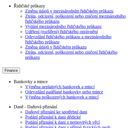
Řidičské průkazy
Změna údajů v mezinárodním řidičském průkazu
Ztráta, odcizení, poškození nebo zničení mezinárodního
řidičského průkazu
Vydání mezinárodního řidičského průkazu
Udělení (rozšíření) řidičského oprávnění
Odevzdání řidičského průkazu a mezinárodního
řidičského průkazu
Změna údajů v řidičském průkazu
Ztráta, odcizení, poškození nebo zničení řidičského
průkazu
Finance
Bankovky a mince
Výměna neplatných bankovek a mincí
Odevzdání padělané bankovky nebo mince
Výměna poškozených bankovek a mincí
Daně - Daňová přiznání
Daňové přiznání ke spotřební dani
Podání přiznání k dani dědické
Podání přiznání k dani z nemovitých věcí
Podání přiznání k dani z příjmů fyzických osob