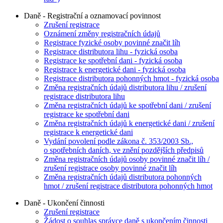
Daně - Registrační a oznamovací povinnost
Zrušení registrace
Oznámení změny registračních údajů
Registrace fyzické osoby povinné značit líh
Registrace distributora lihu - fyzická osoba
Registrace ke spotřební dani - fyzická osoba
Registrace k energetické dani - fyzická osoba
Registrace distributora pohonných hmot - fyzická osoba
Změna registračních údajů distributora lihu / zrušení
registrace distributora lihu
Změna registračních údajů ke spotřební dani / zrušení
registrace ke spotřební dani
Změna registračních údajů k energetické dani / zrušení
registrace k energetické dani
Vydání povolení podle zákona č. 353/2003 Sb.,
o spotřebních daních, ve znění pozdějších předpisů
Změna registračních údajů osoby povinné značit líh /
zrušení registrace osoby povinné značit líh
Změna registračních údajů distributora pohonných
hmot / zrušení registrace distributora pohonných hmot
Daně - Ukončení činnosti
Zrušení registrace
Žádost o souhlas správce daně s ukončením činnosti