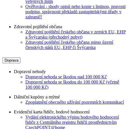
veřejných listin
Ověřování - shody opisů nebo kopie s listinou, pravosti
podpisu, správnosti překladů zastupitelskými úřady v
zahraničí
Zdravotní pojištění občana
Zdravotní pojištění českého občana v zemích EU, EHP
a Švýcarsku (přechodný pobyt)
Zdravotní pojištění českého občana mimo území
členských států EU, EHP či Švýcarska
Doprava
Dopravní nehody
Dopravní nehoda se škodou nad 100 000 Kč
Dopravní nehoda se škodou do 100 000 Kč (včetně
100 000 Kč)
Dálniční kupóny a mýtné
Zpoplatnění obecného užívání pozemních komunikací
Evidenční karta řidiče, bodové hodnocení
Vydání elektronického výpisu bodového hodnocení
řidiče z Centrálního registru řidičů prostřednictvím
CzechPOINT@home