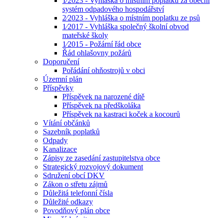
1⁄2023 - Vyhláška o místním poplatku za obecní
systém odpadového hospodářství
2⁄2023 - Vyhláška o místním poplatku ze psů
1⁄2017 - Vyhláška společný školní obvod
mateřské školy
1⁄2015 - Požární řád obce
Řád ohlašovny požárů
Doporučení
Pořádání ohňostrojů v obci
Územní plán
Příspěvky
Příspěvek na narozené dítě
Příspěvek na předškoláka
Příspěvek na kastraci koček a kocourů
Vítání občánků
Sazebník poplatků
Odpady
Kanalizace
Zápisy ze zasedání zastupitelstva obce
Strategický rozvojový dokument
Sdružení obcí DKV
Zákon o střetu zájmů
Důležitá telefonní čísla
Důležité odkazy
Povodňový plán obce