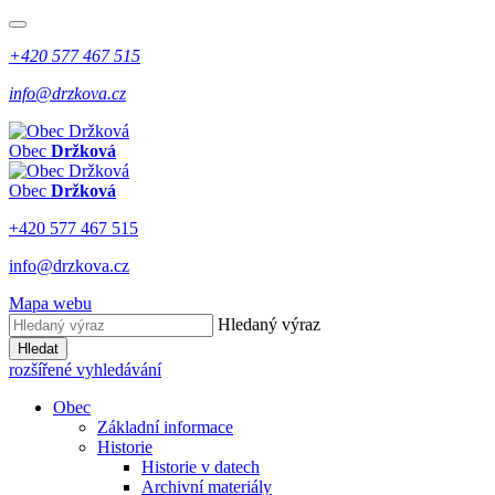
+420 577 467 515
info@drzkova.cz
Obec
Držková
Obec
Držková
+420 577 467 515
info@drzkova.cz
Mapa webu
Hledaný výraz
Hledat
rozšířené vyhledávání
Obec
Základní informace
Historie
Historie v datech
Archivní materiály