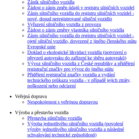
Zánik silničního vozidla
Žádost o zápis změn údajů v registru silničních vozidel
Zápis silničního vozidla do registru silničních vozidel -
nové, dosud neregistrované silniční vozidlo
Vyřazení silničního vozidla z provozu
Žádost o zápis změny vlastníka silničního vozidla
Zápis silničního vozidla do registru silničních vozidel -
ojeté silniční vozidlo, dovezené z jiného členského státu
Evropské unie
Doklad o ekologické likvidaci vozidla (potvrzení o
převzetí autovraku do zařízení ke sběru autovraků)
Vývoz silničního vozidla z České republiky a přidělení
registrační značky pro vývoz do jiného státu
Přidělení registrační značky vozidla a vydání
technického průkazu vozidla - v případě jejich ztráty,
poškození nebo odcizení
Veřejná doprava
Nespokojenost s veřejnou dopravou
Výroba a přestavba vozidla
Přestavba silničního vozidla
Výroba jednotlivého silničního vozidla (povolení
výroby jednotlivého silničního vozidla a následné
schvalování technické způsobilosti)