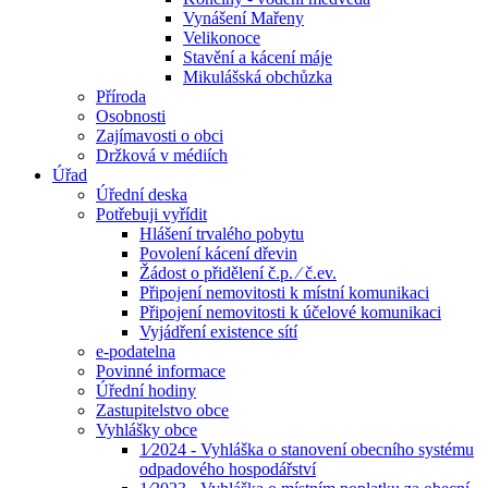
Vynášení Mařeny
Velikonoce
Stavění a kácení máje
Mikulášská obchůzka
Příroda
Osobnosti
Zajímavosti o obci
Držková v médiích
Úřad
Úřední deska
Potřebuji vyřídit
Hlášení trvalého pobytu
Povolení kácení dřevin
Žádost o přidělení č.p. ⁄ č.ev.
Připojení nemovitosti k místní komunikaci
Připojení nemovitosti k účelové komunikaci
Vyjádření existence sítí
e-podatelna
Povinné informace
Úřední hodiny
Zastupitelstvo obce
Vyhlášky obce
1⁄2024 - Vyhláška o stanovení obecního systému
odpadového hospodářství