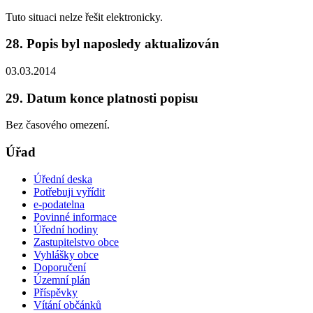
Tuto situaci nelze řešit elektronicky.
28. Popis byl naposledy aktualizován
03.03.2014
29. Datum konce platnosti popisu
Bez časového omezení.
Úřad
Úřední deska
Potřebuji vyřídit
e-podatelna
Povinné informace
Úřední hodiny
Zastupitelstvo obce
Vyhlášky obce
Doporučení
Územní plán
Příspěvky
Vítání občánků