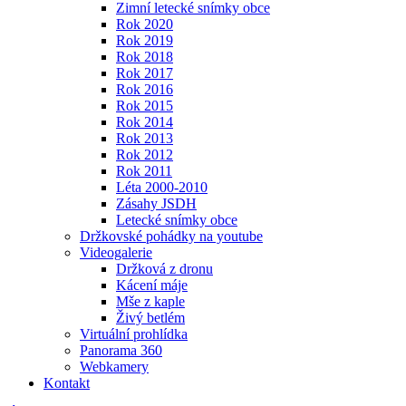
Zimní letecké snímky obce
Rok 2020
Rok 2019
Rok 2018
Rok 2017
Rok 2016
Rok 2015
Rok 2014
Rok 2013
Rok 2012
Rok 2011
Léta 2000-2010
Zásahy JSDH
Letecké snímky obce
Držkovské pohádky na youtube
Videogalerie
Držková z dronu
Kácení máje
Mše z kaple
Živý betlém
Virtuální prohlídka
Panorama 360
Webkamery
Kontakt