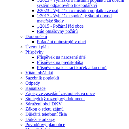
1⁄2023 - Vyhláška o místním poplatku za obecní
systém odpadového hospodářství
2⁄2023 - Vyhláška o místním poplatku ze psů
1⁄2017 - Vyhláška společný školní obvod
mateřské školy
1⁄2015 - Požární řád obce
Řád ohlašovny požárů
Doporučení
Pořádání ohňostrojů v obci
Územní plán
Příspěvky
Příspěvek na narozené dítě
Příspěvek na předškoláka
Příspěvek na kastraci koček a kocourů
Vítání občánků
Sazebník poplatků
Odpady
Kanalizace
Zápisy ze zasedání zastupitelstva obce
Strategický rozvojový dokument
Sdružení obcí DKV
Zákon o střetu zájmů
Důležitá telefonní čísla
Důležité odkazy
Povodňový plán obce