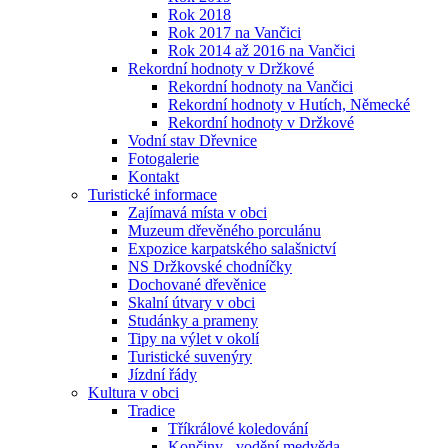
Rok 2018
Rok 2017 na Vančici
Rok 2014 až 2016 na Vančici
Rekordní hodnoty v Držkové
Rekordní hodnoty na Vančici
Rekordní hodnoty v Hutích, Německé
Rekordní hodnoty v Držkové
Vodní stav Dřevnice
Fotogalerie
Kontakt
Turistické informace
Zajímavá místa v obci
Muzeum dřevěného porculánu
Expozice karpatského salašnictví
NS Držkovské chodníčky
Dochované dřevěnice
Skalní útvary v obci
Studánky a prameny
Tipy na výlet v okolí
Turistické suvenýry
Jízdní řády
Kultura v obci
Tradice
Tříkrálové koledování
Končiny - vodění medvěda