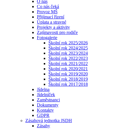
O nás
Co nás čeká
Provoz MŠ
Přijímací řízení
Úplata a stravné
Projekty a aktivity
Zajímavosti pro rodiče
Fotogalerie
Školní rok 2025⁄2026
Školní rok 2024⁄2025
Školní rok 2023⁄2024
Školní rok 2022⁄2023
Školní rok 2021⁄2022
Školní rok 2020⁄2021
Školní rok 2019⁄2020
Školní rok 2018⁄2019
Školní rok 2017⁄2018
Jídelna
Jídelníček
Zaměstnanci
Dokumenty
Kontakty
GDPR
Zásahová jednotka JSDH
Zásahy