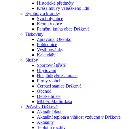
Historické předměty
Krása mluvy valašského lidu
Symboly a kroniky
Symboly obce
Kroniky obce
Pamětní kniha obce Držkové
Tiskoviny
Zpravodaj Okénko
Pohlednice
Vystřihovánky
Kalendáře
Služby
Sportovní hřiště
Ubytování
Hospůdky&restaurace
Firmy v obci
Čerpací stanice Držková
Obchod
Dětské hřiště
MUDr. Martin Jaša
Počasí v Držkové
Aktuální data
Aktuální teplota a vlhkost vzduchu v Držkové
Aktuality
Teplotní rozdíly