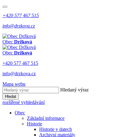
+420 577 467 515
info@drzkova.cz
Obec
Držková
Obec
Držková
+420 577 467 515
info@drzkova.cz
Mapa webu
Hledaný výraz
Hledat
rozšířené vyhledávání
Obec
Základní informace
Historie
Historie v datech
Archivní materiály