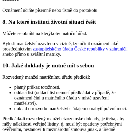
Oznámení učiňte písemně nebo ústně do protokolu.
8. Na které instituci životní situaci řešit
Můžete se obrátit na kterýkoliv matriční úřad.
Bylo-li manželství uzavřeno v cizině, lze učinit oznámení také
prostřednictvím
zastupitelského úřadu České republiky v zahraničí
,
anebo přímo u zvláštní matriky.
10. Jaké doklady je nutné mít s sebou
Rozvedený manžel matričnímu úřadu předloží:
platný průkaz totožnosti,
oddací list (oddací list nemusí předkládat v případě, že
oznámení činí u matričního úřadu v místě uzavření
manželství),
doklad o rozvodu manželství s údajem o nabytí právní moci.
Předkládá-li rozvedený manžel cizozemské doklady, je třeba, aby
měly náležitosti veřejné listiny, tj. musí být opatřeny potřebnými
ověřeními, nestanoví-li mezinárodní smlouva jinak, a úředně