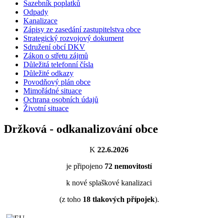
Sazebník poplatků
Odpady
Kanalizace
Zápisy ze zasedání zastupitelstva obce
Strategický rozvojový dokument
Sdružení obcí DKV
Zákon o střetu zájmů
Důležitá telefonní čísla
Důležité odkazy
Povodňový plán obce
Mimořádné situace
Ochrana osobních údajů
Životní situace
Držková - odkanalizování obce
K
22.6.2026
je připojeno
72
nemovitostí
k nové splaškové kanalizaci
(z toho
18
tlakových přípojek
).