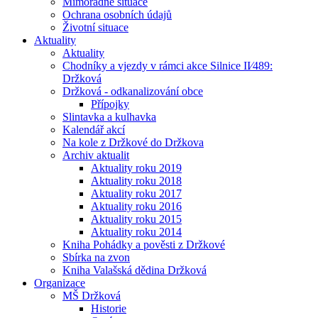
Mimořádné situace
Ochrana osobních údajů
Životní situace
Aktuality
Aktuality
Chodníky a vjezdy v rámci akce Silnice II⁄489:
Držková
Držková - odkanalizování obce
Přípojky
Slintavka a kulhavka
Kalendář akcí
Na kole z Držkové do Držkova
Archiv aktualit
Aktuality roku 2019
Aktuality roku 2018
Aktuality roku 2017
Aktuality roku 2016
Aktuality roku 2015
Aktuality roku 2014
Kniha Pohádky a pověsti z Držkové
Sbírka na zvon
Kniha Valašská dědina Držková
Organizace
MŠ Držková
Historie