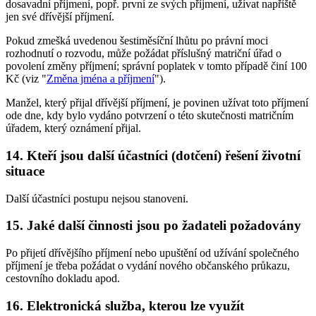
dosavadní příjmení, popř. první ze svých příjmení, užívat napříště
jen své dřívější příjmení.
Pokud zmešká uvedenou šestiměsíční lhůtu po právní moci
rozhodnutí o rozvodu, může požádat příslušný matriční úřad o
povolení změny příjmení; správní poplatek v tomto případě činí 100
Kč (viz "
Změna jména a příjmení
").
Manžel, který přijal dřívější příjmení, je povinen užívat toto příjmení
ode dne, kdy bylo vydáno potvrzení o této skutečnosti matričním
úřadem, který oznámení přijal.
14. Kteří jsou další účastníci (dotčení) řešení životní
situace
Další účastníci postupu nejsou stanoveni.
15. Jaké další činnosti jsou po žadateli požadovány
Po přijetí dřívějšího příjmení nebo upuštění od užívání společného
příjmení je třeba požádat o vydání nového občanského průkazu,
cestovního dokladu apod.
16. Elektronická služba, kterou lze využít