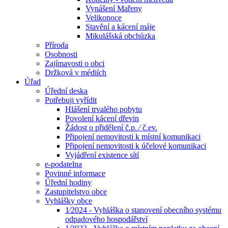
Vynášení Mařeny
Velikonoce
Stavění a kácení máje
Mikulášská obchůzka
Příroda
Osobnosti
Zajímavosti o obci
Držková v médiích
Úřad
Úřední deska
Potřebuji vyřídit
Hlášení trvalého pobytu
Povolení kácení dřevin
Žádost o přidělení č.p. ⁄ č.ev.
Připojení nemovitosti k místní komunikaci
Připojení nemovitosti k účelové komunikaci
Vyjádření existence sítí
e-podatelna
Povinné informace
Úřední hodiny
Zastupitelstvo obce
Vyhlášky obce
1⁄2024 - Vyhláška o stanovení obecního systému
odpadového hospodářství