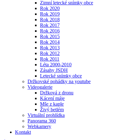
Zimní letecké snímky obce
Rok 2020
Rok 2019
Rok 2018
Rok 2017
Rok 2016
Rok 2015
Rok 2014
Rok 2013
Rok 2012
Rok 2011
Léta 2000-2010
Zásahy JSDH
Letecké snímky obce
Držkovské pohádky na youtube
Videogalerie
Držková z dronu
Kácení máje
Mše z kaple
Živý betlém
Virtuální prohlídka
Panorama 360
Webkamery
Kontakt