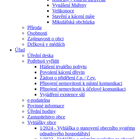
Vynášení Mařeny
Velikonoce
Stavění a kácení máje
Mikulášská obchůzka
Příroda
Osobnosti
Zajímavosti o obci
Držková v médiích
Úřad
Úřední deska
Potřebuji vyřídit
Hlášení trvalého pobytu
Povolení kácení dřevin
Žádost o přidělení č.p. ⁄ č.ev.
Připojení nemovitosti k místní komunikaci
Připojení nemovitosti k účelové komunikaci
Vyjádření existence sítí
e-podatelna
Povinné informace
Úřední hodiny
Zastupitelstvo obce
Vyhlášky obce
1⁄2024 - Vyhláška o stanovení obecního systému
odpadového hospodářství