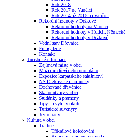
Rok 2018
Rok 2017 na Vančici
Rok 2014 až 2016 na Vančici
Rekordní hodnoty v Držkové
Rekordní hodnoty na Vančici
Rekordní hodnoty v Hutích, Německé
Rekordní hodnoty v Držkové
Vodní stav Dřevnice
Fotogalerie
Kontakt
Turistické informace
Zajímavá místa v obci
Muzeum dřevěného porculánu
Expozice karpatského salašnictví
NS Držkovské chodníčky
Dochované dřevěnice
Skalní útvary v obci
Studánky a prameny
Tipy na výlet v okolí
Turistické suvenýry
Jízdní řády
Kultura v obci
Tradice
Tříkrálové koledování
Končiny - vodění medvěda