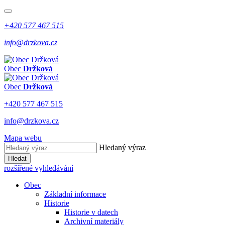
+420 577 467 515
info@drzkova.cz
Obec
Držková
Obec
Držková
+420 577 467 515
info@drzkova.cz
Mapa webu
Hledaný výraz
Hledat
rozšířené vyhledávání
Obec
Základní informace
Historie
Historie v datech
Archivní materiály