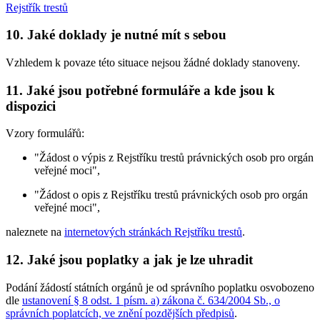
Rejstřík trestů
10. Jaké doklady je nutné mít s sebou
Vzhledem k povaze této situace nejsou žádné doklady stanoveny.
11. Jaké jsou potřebné formuláře a kde jsou k
dispozici
Vzory formulářů:
"Žádost o výpis z Rejstříku trestů právnických osob pro orgán
veřejné moci",
"Žádost o opis z Rejstříku trestů právnických osob pro orgán
veřejné moci",
naleznete na
internetových stránkách Rejstříku trestů
.
12. Jaké jsou poplatky a jak je lze uhradit
Podání žádostí státních orgánů je od správního poplatku osvobozeno
dle
ustanovení § 8 odst. 1 písm. a) zákona č. 634/2004 Sb., o
správních poplatcích, ve znění pozdějších předpisů
.