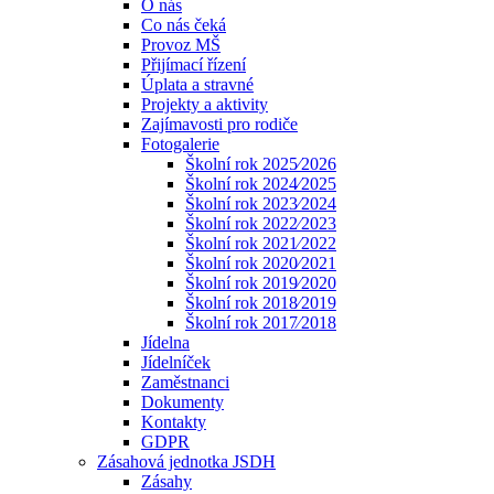
O nás
Co nás čeká
Provoz MŠ
Přijímací řízení
Úplata a stravné
Projekty a aktivity
Zajímavosti pro rodiče
Fotogalerie
Školní rok 2025⁄2026
Školní rok 2024⁄2025
Školní rok 2023⁄2024
Školní rok 2022⁄2023
Školní rok 2021⁄2022
Školní rok 2020⁄2021
Školní rok 2019⁄2020
Školní rok 2018⁄2019
Školní rok 2017⁄2018
Jídelna
Jídelníček
Zaměstnanci
Dokumenty
Kontakty
GDPR
Zásahová jednotka JSDH
Zásahy