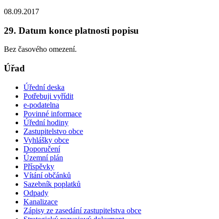
08.09.2017
29. Datum konce platnosti popisu
Bez časového omezení.
Úřad
Úřední deska
Potřebuji vyřídit
e-podatelna
Povinné informace
Úřední hodiny
Zastupitelstvo obce
Vyhlášky obce
Doporučení
Územní plán
Příspěvky
Vítání občánků
Sazebník poplatků
Odpady
Kanalizace
Zápisy ze zasedání zastupitelstva obce