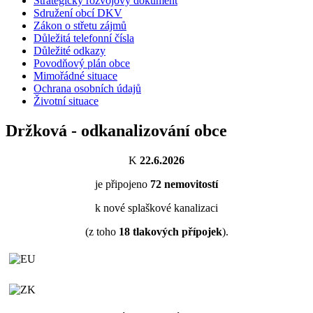
Strategický rozvojový dokument
Sdružení obcí DKV
Zákon o střetu zájmů
Důležitá telefonní čísla
Důležité odkazy
Povodňový plán obce
Mimořádné situace
Ochrana osobních údajů
Životní situace
Držková - odkanalizování obce
K
22.6.2026
je připojeno
72
nemovitostí
k nové splaškové kanalizaci
(z toho
18
tlakových přípojek
).