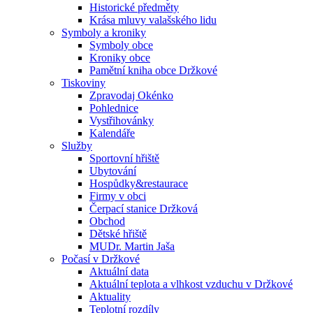
Historické předměty
Krása mluvy valašského lidu
Symboly a kroniky
Symboly obce
Kroniky obce
Pamětní kniha obce Držkové
Tiskoviny
Zpravodaj Okénko
Pohlednice
Vystřihovánky
Kalendáře
Služby
Sportovní hřiště
Ubytování
Hospůdky&restaurace
Firmy v obci
Čerpací stanice Držková
Obchod
Dětské hřiště
MUDr. Martin Jaša
Počasí v Držkové
Aktuální data
Aktuální teplota a vlhkost vzduchu v Držkové
Aktuality
Teplotní rozdíly