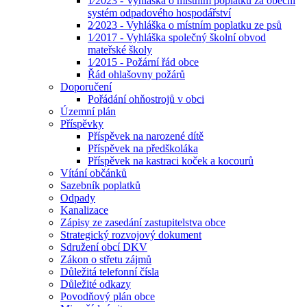
1⁄2023 - Vyhláška o místním poplatku za obecní
systém odpadového hospodářství
2⁄2023 - Vyhláška o místním poplatku ze psů
1⁄2017 - Vyhláška společný školní obvod
mateřské školy
1⁄2015 - Požární řád obce
Řád ohlašovny požárů
Doporučení
Pořádání ohňostrojů v obci
Územní plán
Příspěvky
Příspěvek na narozené dítě
Příspěvek na předškoláka
Příspěvek na kastraci koček a kocourů
Vítání občánků
Sazebník poplatků
Odpady
Kanalizace
Zápisy ze zasedání zastupitelstva obce
Strategický rozvojový dokument
Sdružení obcí DKV
Zákon o střetu zájmů
Důležitá telefonní čísla
Důležité odkazy
Povodňový plán obce