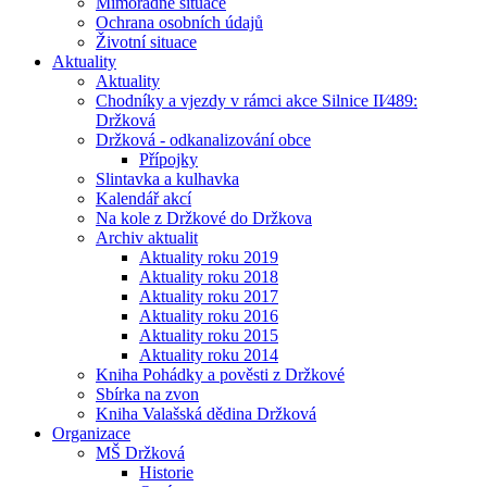
Mimořádné situace
Ochrana osobních údajů
Životní situace
Aktuality
Aktuality
Chodníky a vjezdy v rámci akce Silnice II⁄489:
Držková
Držková - odkanalizování obce
Přípojky
Slintavka a kulhavka
Kalendář akcí
Na kole z Držkové do Držkova
Archiv aktualit
Aktuality roku 2019
Aktuality roku 2018
Aktuality roku 2017
Aktuality roku 2016
Aktuality roku 2015
Aktuality roku 2014
Kniha Pohádky a pověsti z Držkové
Sbírka na zvon
Kniha Valašská dědina Držková
Organizace
MŠ Držková
Historie