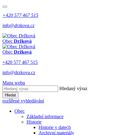
+420 577 467 515
info@drzkova.cz
Obec
Držková
Obec
Držková
+420 577 467 515
info@drzkova.cz
Mapa webu
Hledaný výraz
Hledat
rozšířené vyhledávání
Obec
Základní informace
Historie
Historie v datech
Archivní materiály