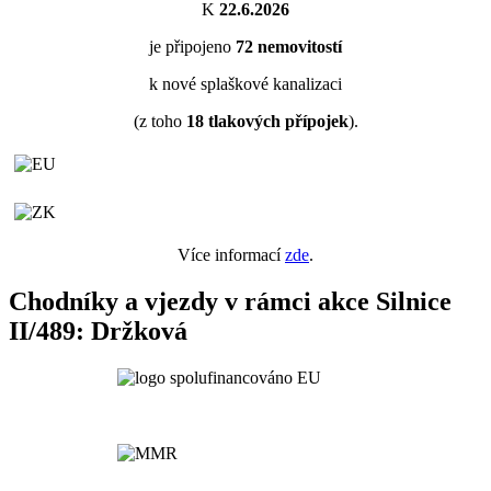
K
22.6.2026
je připojeno
72
nemovitostí
k nové splaškové kanalizaci
(z toho
18
tlakových přípojek
).
Více informací
zde
.
Chodníky a vjezdy v rámci akce Silnice
II/489: Držková