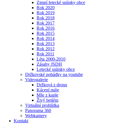
Zimní letecké snímky obce
Rok 2020
Rok 2019
Rok 2018
Rok 2017
Rok 2016
Rok 2015
Rok 2014
Rok 2013
Rok 2012
Rok 2011
Léta 2000-2010
Zásahy JSDH
Letecké snímky obce
Držkovské pohádky na youtube
Videogalerie
Držková z dronu
Kácení máje
Mše z kaple
Živý betlém
Virtuální prohlídka
Panorama 360
Webkamery
Kontakt