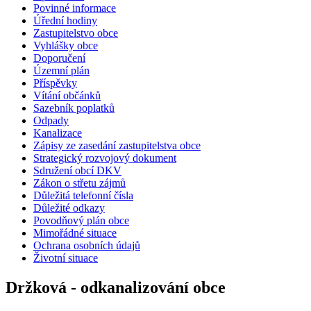
Povinné informace
Úřední hodiny
Zastupitelstvo obce
Vyhlášky obce
Doporučení
Územní plán
Příspěvky
Vítání občánků
Sazebník poplatků
Odpady
Kanalizace
Zápisy ze zasedání zastupitelstva obce
Strategický rozvojový dokument
Sdružení obcí DKV
Zákon o střetu zájmů
Důležitá telefonní čísla
Důležité odkazy
Povodňový plán obce
Mimořádné situace
Ochrana osobních údajů
Životní situace
Držková - odkanalizování obce