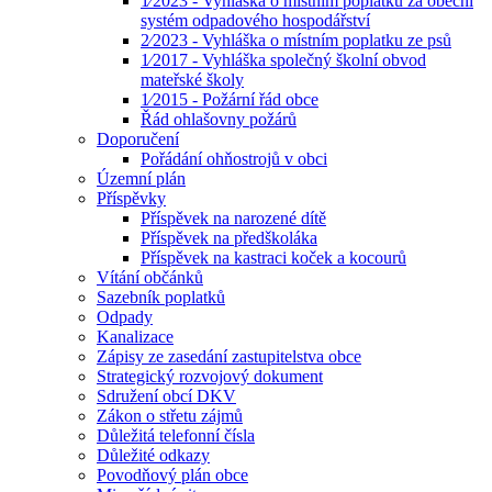
1⁄2023 - Vyhláška o místním poplatku za obecní
systém odpadového hospodářství
2⁄2023 - Vyhláška o místním poplatku ze psů
1⁄2017 - Vyhláška společný školní obvod
mateřské školy
1⁄2015 - Požární řád obce
Řád ohlašovny požárů
Doporučení
Pořádání ohňostrojů v obci
Územní plán
Příspěvky
Příspěvek na narozené dítě
Příspěvek na předškoláka
Příspěvek na kastraci koček a kocourů
Vítání občánků
Sazebník poplatků
Odpady
Kanalizace
Zápisy ze zasedání zastupitelstva obce
Strategický rozvojový dokument
Sdružení obcí DKV
Zákon o střetu zájmů
Důležitá telefonní čísla
Důležité odkazy
Povodňový plán obce