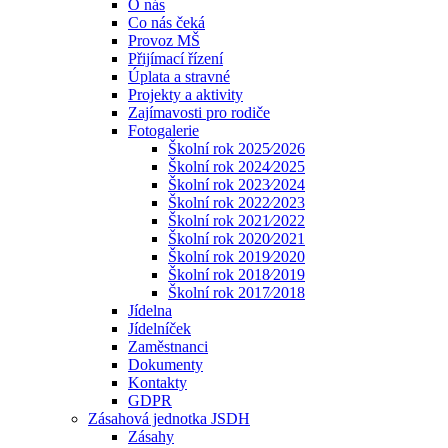
O nás
Co nás čeká
Provoz MŠ
Přijímací řízení
Úplata a stravné
Projekty a aktivity
Zajímavosti pro rodiče
Fotogalerie
Školní rok 2025⁄2026
Školní rok 2024⁄2025
Školní rok 2023⁄2024
Školní rok 2022⁄2023
Školní rok 2021⁄2022
Školní rok 2020⁄2021
Školní rok 2019⁄2020
Školní rok 2018⁄2019
Školní rok 2017⁄2018
Jídelna
Jídelníček
Zaměstnanci
Dokumenty
Kontakty
GDPR
Zásahová jednotka JSDH
Zásahy