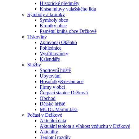
Historické předměty
Krása mluvy valašského lidu
Symboly a kroniky
Symboly obce
Kroniky obce
Pamětní kniha obce Držkové
Tiskoviny
Zpravodaj Okénko
Pohlednice
Vystřihovánky
Kalendáře
Služby
Sportovní hřiště
Ubytování
Hospůdky&restaurace
Firmy v obci
Čerpací stanice Držková
Obchod
Dětské hřiště
MUDr. Martin Jaša
Počasí v Držkové
Aktuální data
Aktuální teplota a vlhkost vzduchu v Držkové
Aktuality
Teplotní rozdíly