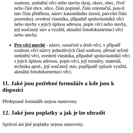
souboru, umístění věci nebo stavby (kraj, okres, obec, čtvrť
nebo část obce, ulice, číslo popisné, číslo orientační, jsou-li
tato čísla přidělena, název katastrálního území, parcelní číslo
pozemku), uvedení vlastníka, případně spoluvlastníků věci
nebo stavby s jejich úplnou adresou, popis věci nebo stavby,
její současný stav a využití, aktuální fotodokumentaci věci
nebo stavby.
Pro věci movité
- název, označení a druh věci, v případě
souboru věcí názvy jednotlivých částí souboru, přesné určení
umístění věci, uvedení vlastníka, případně spoluvlastníků věci
s jejich úplnou adresou, popis věci, její rozměry, materiál,
technika apod., její současný stav, popřípadě způsob využití,
aktuální fotodokumentaci věci.
11. Jaké jsou potřebné formuláře a kde jsou k
dispozici
Předepsané formuláře nejsou stanoveny.
12. Jaké jsou poplatky a jak je lze uhradit
Správní ani jiné poplatky nejsou stanoveny.