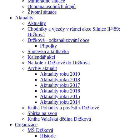
Mimořádné situace
Ochrana osobních údajů
Životní situace
Aktuality
Aktuality
Chodníky a vjezdy v rámci akce Silnice II⁄489:
Držková
Držková - odkanalizování obce
Přípojky
Slintavka a kulhavka
Kalendář akcí
Na kole z Držkové do Držkova
Archiv aktualit
Aktuality roku 2019
Aktuality roku 2018
Aktuality roku 2017
Aktuality roku 2016
Aktuality roku 2015
Aktuality roku 2014
Kniha Pohádky a pověsti z Držkové
Sbírka na zvon
Kniha Valašská dědina Držková
Organizace
MŠ Držková
Historie