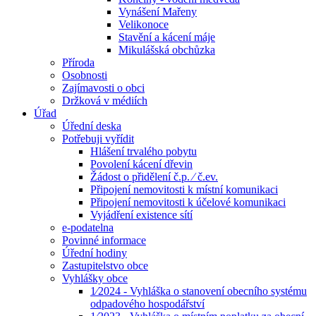
Vynášení Mařeny
Velikonoce
Stavění a kácení máje
Mikulášská obchůzka
Příroda
Osobnosti
Zajímavosti o obci
Držková v médiích
Úřad
Úřední deska
Potřebuji vyřídit
Hlášení trvalého pobytu
Povolení kácení dřevin
Žádost o přidělení č.p. ⁄ č.ev.
Připojení nemovitosti k místní komunikaci
Připojení nemovitosti k účelové komunikaci
Vyjádření existence sítí
e-podatelna
Povinné informace
Úřední hodiny
Zastupitelstvo obce
Vyhlášky obce
1⁄2024 - Vyhláška o stanovení obecního systému
odpadového hospodářství