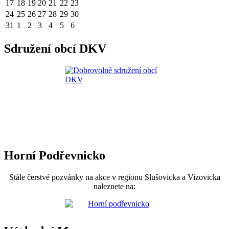
17
18
19
20
21
22
23
24
25
26
27
28
29
30
31
1
2
3
4
5
6
Sdružení obcí DKV
Horní Podřevnicko
Stále čerstvé pozvánky na akce v regionu Slušovicka a Vizovicka
naleznete na: