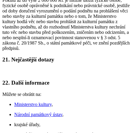
Pokutu až do výše 2 000 000 Kč je možné uložit fyzické osobě,
fyzické osobě oprávněné k podnikání nebo právnické osobě, jestliže
od doby doručení vyrozumění o podání podnětu na prohlášení věci
nebo stavby za kulturní památku nebo o tom, že Ministerstvo
kultury hodlá věc nebo stavbu prohlásit za kulturní památku z
vlastního podnětu, až do rozhodnutí Ministerstva kultury nechrání
tuto věc nebo stavbu před poškozením, zničením nebo odcizením, a
nebo nesplní-li oznamovací povinnost stanovenou v § 3 odst. 5
zákona č. 20/1987 Sb., o státní památkové péči, ve znění pozdějších
předpisů.
21. Nejčastější dotazy
22. Další informace
Můžete se obrátit na:
Ministerstvo kultury
,
Národní památkový ústav
,
krajské úřady,