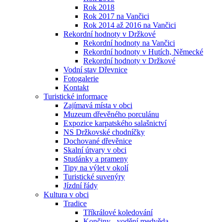
Rok 2018
Rok 2017 na Vančici
Rok 2014 až 2016 na Vančici
Rekordní hodnoty v Držkové
Rekordní hodnoty na Vančici
Rekordní hodnoty v Hutích, Německé
Rekordní hodnoty v Držkové
Vodní stav Dřevnice
Fotogalerie
Kontakt
Turistické informace
Zajímavá místa v obci
Muzeum dřevěného porculánu
Expozice karpatského salašnictví
NS Držkovské chodníčky
Dochované dřevěnice
Skalní útvary v obci
Studánky a prameny
Tipy na výlet v okolí
Turistické suvenýry
Jízdní řády
Kultura v obci
Tradice
Tříkrálové koledování
Končiny - vodění medvěda