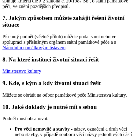
splňuje kritéria dle § 2 zákona č. 20/1987 Sb., o státní památkové
péči, ve znění pozdějších předpisů.
7. Jakým způsobem můžete zahájit řešení životní
situace
Písemný podnět (včetně příloh) můžete podat sami nebo ve
spolupráci s příslušným orgánem státní památkové péče a s
Národním památkovým ústavem
.
8. Na které instituci životní situaci řešit
Ministerstvo kultury
9. Kde, s kým a kdy životní situaci řešit
Můžete se obrátit na odbor památkové péče Ministerstva kultury.
10. Jaké doklady je nutné mít s sebou
Podnět musí obsahovat:
Pro věci nemovité a stavby
- název, označení a druh věci
nebo stavby, v případě souboru věcí názvy jednotlivých částí