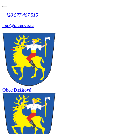
+420 577 467 515
info@drzkova.cz
Obec
Držková