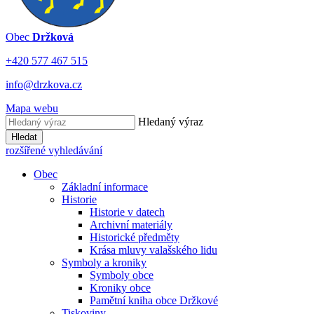
Obec
Držková
+420 577 467 515
info@drzkova.cz
Mapa webu
Hledaný výraz
Hledat
rozšířené vyhledávání
Obec
Základní informace
Historie
Historie v datech
Archivní materiály
Historické předměty
Krása mluvy valašského lidu
Symboly a kroniky
Symboly obce
Kroniky obce
Pamětní kniha obce Držkové
Tiskoviny