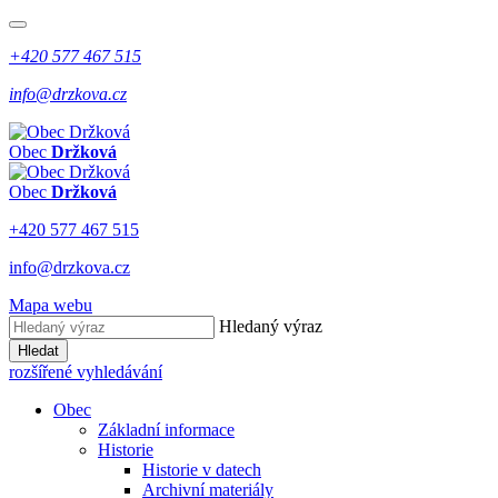
+420 577 467 515
info@drzkova.cz
Obec
Držková
Obec
Držková
+420 577 467 515
info@drzkova.cz
Mapa webu
Hledaný výraz
Hledat
rozšířené vyhledávání
Obec
Základní informace
Historie
Historie v datech
Archivní materiály