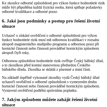
Ke zkoušce odborné způsobilosti pro výkon funkce hodnotitele rizik
může být připuštěna každá fyzická osoba, která splňuje požadavky
odborné kvalifikace a odborné praxe.
6. Jaké jsou podmínky a postup pro řešení životní
situace
Uchazeč o získání osvědčení o odborné způsobilosti pro výkon
funkce hodnotitele rizik musí mít odbornou kvalifikaci v rozsahu
alespoň magisterského studijního programu a odbornou praxi při
hornické činnosti nebo činnosti prováděné hornickým způsobem
alespoň čtyři roky.
Odbornou způsobilost hodnotitele rizik ověřuje Český báňský úřad,
a to zkouškou před komisí stanovenou předsedou Českého
báňského úřadu. Zkouška se skládá z písemné a ústní části.
Na základě úspěšně vykonané zkoušky vydá Český báňský úřad
uchazeči osvědčení o odborné způsobilosti s vymezením druhu
hornické činnosti nebo činnosti prováděné hornickým způsobem.
Vystavení osvědčení podléhá správnímu poplatku.
7. Jakým způsobem můžete zahájit řešení životní
situace