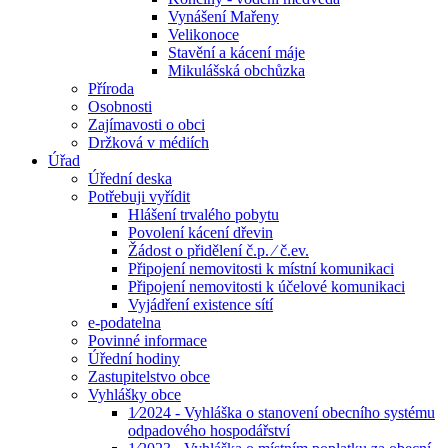
Vynášení Mařeny
Velikonoce
Stavění a kácení máje
Mikulášská obchůzka
Příroda
Osobnosti
Zajímavosti o obci
Držková v médiích
Úřad
Úřední deska
Potřebuji vyřídit
Hlášení trvalého pobytu
Povolení kácení dřevin
Žádost o přidělení č.p. ⁄ č.ev.
Připojení nemovitosti k místní komunikaci
Připojení nemovitosti k účelové komunikaci
Vyjádření existence sítí
e-podatelna
Povinné informace
Úřední hodiny
Zastupitelstvo obce
Vyhlášky obce
1⁄2024 - Vyhláška o stanovení obecního systému
odpadového hospodářství