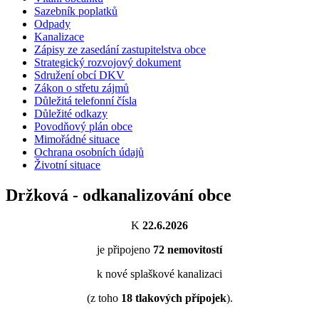
Sazebník poplatků
Odpady
Kanalizace
Zápisy ze zasedání zastupitelstva obce
Strategický rozvojový dokument
Sdružení obcí DKV
Zákon o střetu zájmů
Důležitá telefonní čísla
Důležité odkazy
Povodňový plán obce
Mimořádné situace
Ochrana osobních údajů
Životní situace
Držková - odkanalizování obce
K
22.6.2026
je připojeno
72
nemovitostí
k nové splaškové kanalizaci
(z toho
18
tlakových přípojek
).