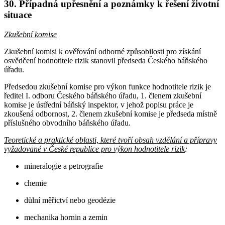
30. Případná upřesnění a poznámky k řešení životní
situace
Zkušební komise
Zkušební komisi k ověřování odborné způsobilosti pro získání
osvědčení hodnotitele rizik stanovil předseda Českého báňského
úřadu.
Předsedou zkušební komise pro výkon funkce hodnotitele rizik je
ředitel I. odboru Českého báňského úřadu, 1. členem zkušební
komise je ústřední báňský inspektor, v jehož popisu práce je
zkoušená odbornost, 2. členem zkušební komise je předseda místně
příslušného obvodního báňského úřadu.
Teoretické a praktické oblasti, které tvoří obsah vzdělání a přípravy
vyžadované v České republice pro výkon hodnotitele rizik
:
mineralogie a petrografie
chemie
důlní měřictví nebo geodézie
mechanika hornin a zemin