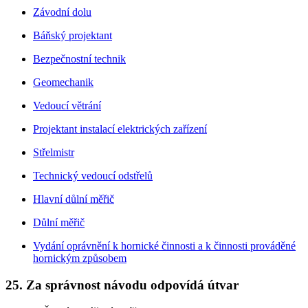
Závodní dolu
Báňský projektant
Bezpečnostní technik
Geomechanik
Vedoucí větrání
Projektant instalací elektrických zařízení
Střelmistr
Technický vedoucí odstřelů
Hlavní důlní měřič
Důlní měřič
Vydání oprávnění k hornické činnosti a k činnosti prováděné
hornickým způsobem
25. Za správnost návodu odpovídá útvar