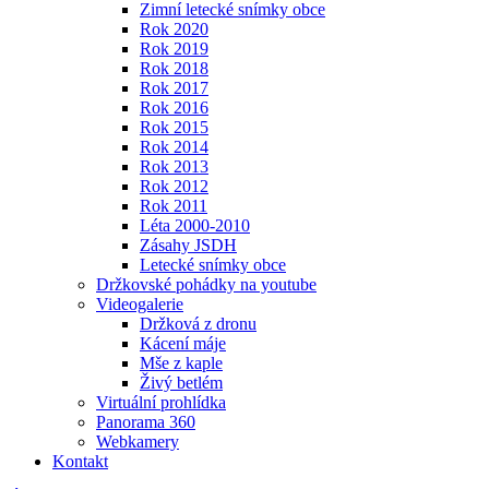
Zimní letecké snímky obce
Rok 2020
Rok 2019
Rok 2018
Rok 2017
Rok 2016
Rok 2015
Rok 2014
Rok 2013
Rok 2012
Rok 2011
Léta 2000-2010
Zásahy JSDH
Letecké snímky obce
Držkovské pohádky na youtube
Videogalerie
Držková z dronu
Kácení máje
Mše z kaple
Živý betlém
Virtuální prohlídka
Panorama 360
Webkamery
Kontakt