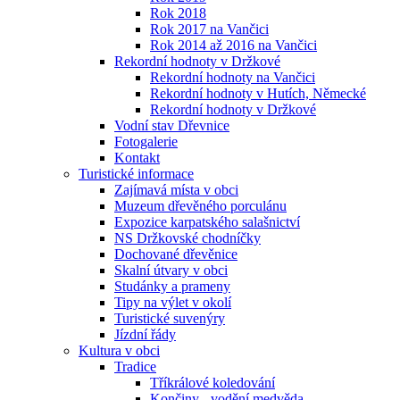
Rok 2018
Rok 2017 na Vančici
Rok 2014 až 2016 na Vančici
Rekordní hodnoty v Držkové
Rekordní hodnoty na Vančici
Rekordní hodnoty v Hutích, Německé
Rekordní hodnoty v Držkové
Vodní stav Dřevnice
Fotogalerie
Kontakt
Turistické informace
Zajímavá místa v obci
Muzeum dřevěného porculánu
Expozice karpatského salašnictví
NS Držkovské chodníčky
Dochované dřevěnice
Skalní útvary v obci
Studánky a prameny
Tipy na výlet v okolí
Turistické suvenýry
Jízdní řády
Kultura v obci
Tradice
Tříkrálové koledování
Končiny - vodění medvěda