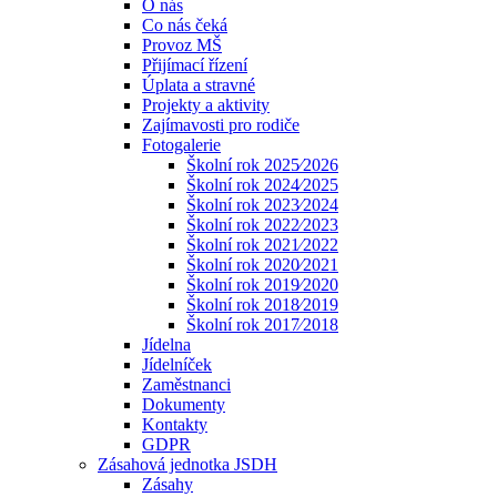
O nás
Co nás čeká
Provoz MŠ
Přijímací řízení
Úplata a stravné
Projekty a aktivity
Zajímavosti pro rodiče
Fotogalerie
Školní rok 2025⁄2026
Školní rok 2024⁄2025
Školní rok 2023⁄2024
Školní rok 2022⁄2023
Školní rok 2021⁄2022
Školní rok 2020⁄2021
Školní rok 2019⁄2020
Školní rok 2018⁄2019
Školní rok 2017⁄2018
Jídelna
Jídelníček
Zaměstnanci
Dokumenty
Kontakty
GDPR
Zásahová jednotka JSDH
Zásahy