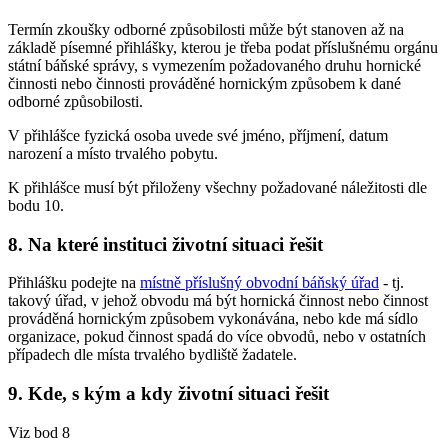
Termín zkoušky odborné způsobilosti může být stanoven až na
základě písemné přihlášky, kterou je třeba podat příslušnému orgánu
státní báňské správy, s vymezením požadovaného druhu hornické
činnosti nebo činnosti prováděné hornickým způsobem k dané
odborné způsobilosti.
V přihlášce fyzická osoba uvede své jméno, příjmení, datum
narození a místo trvalého pobytu.
K přihlášce musí být přiloženy všechny požadované náležitosti dle
bodu 10.
8. Na které instituci životní situaci řešit
Přihlášku podejte na
místně příslušný obvodní báňský úřad
- tj.
takový úřad, v jehož obvodu má být hornická činnost nebo činnost
prováděná hornickým způsobem vykonávána, nebo kde má sídlo
organizace, pokud činnost spadá do více obvodů, nebo v ostatních
případech dle místa trvalého bydliště žadatele.
9. Kde, s kým a kdy životní situaci řešit
Viz bod 8