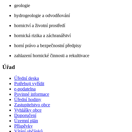
geologie
hydrogeologie a odvodňování
hornictví a životní prostředí
hornická rizika a záchranářství
horní právo a bezpečnostní předpisy
zahlazení hornické činnosti a rekultivace
Úřad
Úřední deska
Potřebuji vyřídit
e-podatelna
Povinné informace
Úřední hodiny
Zastupitelstvo obce
Vyhlášky obce
Doporučení
Územní plán
Příspěvky
Vítání občánků