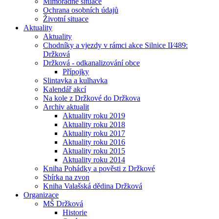
Mimořádné situace
Ochrana osobních údajů
Životní situace
Aktuality
Aktuality
Chodníky a vjezdy v rámci akce Silnice II⁄489:
Držková
Držková - odkanalizování obce
Přípojky
Slintavka a kulhavka
Kalendář akcí
Na kole z Držkové do Držkova
Archiv aktualit
Aktuality roku 2019
Aktuality roku 2018
Aktuality roku 2017
Aktuality roku 2016
Aktuality roku 2015
Aktuality roku 2014
Kniha Pohádky a pověsti z Držkové
Sbírka na zvon
Kniha Valašská dědina Držková
Organizace
MŠ Držková
Historie