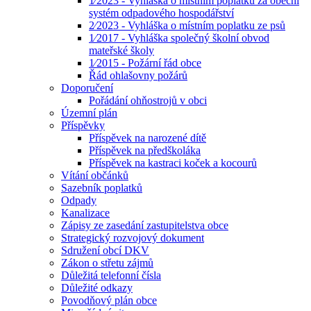
1⁄2023 - Vyhláška o místním poplatku za obecní
systém odpadového hospodářství
2⁄2023 - Vyhláška o místním poplatku ze psů
1⁄2017 - Vyhláška společný školní obvod
mateřské školy
1⁄2015 - Požární řád obce
Řád ohlašovny požárů
Doporučení
Pořádání ohňostrojů v obci
Územní plán
Příspěvky
Příspěvek na narozené dítě
Příspěvek na předškoláka
Příspěvek na kastraci koček a kocourů
Vítání občánků
Sazebník poplatků
Odpady
Kanalizace
Zápisy ze zasedání zastupitelstva obce
Strategický rozvojový dokument
Sdružení obcí DKV
Zákon o střetu zájmů
Důležitá telefonní čísla
Důležité odkazy
Povodňový plán obce