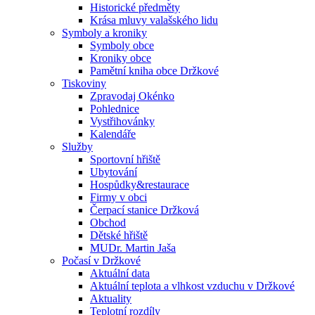
Historické předměty
Krása mluvy valašského lidu
Symboly a kroniky
Symboly obce
Kroniky obce
Pamětní kniha obce Držkové
Tiskoviny
Zpravodaj Okénko
Pohlednice
Vystřihovánky
Kalendáře
Služby
Sportovní hřiště
Ubytování
Hospůdky&restaurace
Firmy v obci
Čerpací stanice Držková
Obchod
Dětské hřiště
MUDr. Martin Jaša
Počasí v Držkové
Aktuální data
Aktuální teplota a vlhkost vzduchu v Držkové
Aktuality
Teplotní rozdíly