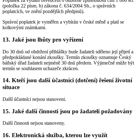
Poplatek za vydání osvědčení o odborné způsobilosti činí 1 000 Kč
(položka 22 písm. b) zákona č. 634/2004 Sb., o správních
poplatcích, ve znění pozdějších předpisů).
Správní poplatek je vyměřen a vybírán v české měně a platí se
kolkovými známkami.
13. Jaké jsou lhůty pro vyřízení
Do 30 dnů od obdržení přihlášky bude žadateli sděleno její přijetí a
předpokládané konání zkoušky. Termín zkoušky oznamuje Český
báňský úřad žadateli nejméně 30 dnů předem. Výjimečně může být
termín se souhlasem uchazeče zkrácen.
14. Kteří jsou další účastníci (dotčení) řešení životní
situace
Další účastníci nejsou stanoveni.
15. Jaké další činnosti jsou po žadateli požadovány
Další činnosti nejsou stanoveny.
16. Elektronická služba, kterou lze využít