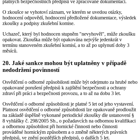
platných bezpečnostních předpisů ve zpracované dokumentaci.
O zkoušce se vyhotoví záznam, ve kterém se uvedou otázky,
hodnocení odpovědí, hodnocení předložené dokumentace, výsledek
zkoušky a podpisy zkušební komise.
Uchazeč, který byl hodnocen stupněm "nevyhověl", může zkoušku
opakovat. Zkouška může být opakována nejvýše jedenkrát v
termínu stanoveném zkušební komisí, a to až po uplynutí doby 3
měsíců.
20. Jaké sankce mohou být uplatněny v případě
nedodržení povinností
Osvědčení o odborné způsobilosti může být odejmuto za hrubé nebo
opakované porušení předpisů k zajištění bezpečnosti a ochrany
zdraví při práci a bezpečnosti provozu, a to až na dobu 3 let.
Osvědčení o odborné způsobilosti je platné 5 let od jeho vystavení.
Platnost osvědčení o odborné způsobilosti lze opakovaně prodloužit
na základě úspěšně vykonané periodické zkoušky dle ustanovení §
8 vyhlášky č. 298/2005 Sb., o požadavcích na odbornou kvalifikaci
a odbornou způsobilost při hornické činnosti nebo činnosti
prováděné hornickým způsobem a o změně některých právních
předpisů, ve znění pozdějších předpisů, o dalších 5 let.