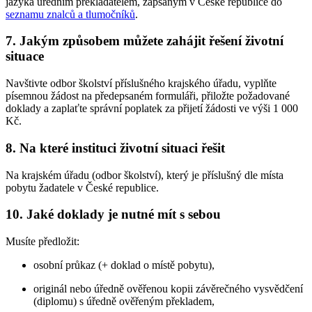
jazyka úředním překladatelem, zapsaným v České republice do
seznamu znalců a tlumočníků
.
7. Jakým způsobem můžete zahájit řešení životní
situace
Navštivte odbor školství příslušného krajského úřadu, vyplňte
písemnou žádost na předepsaném formuláři, přiložte požadované
doklady a zaplaťte správní poplatek za přijetí žádosti ve výši 1 000
Kč.
8. Na které instituci životní situaci řešit
Na krajském úřadu (odbor školství), který je příslušný dle místa
pobytu žadatele v České republice.
10. Jaké doklady je nutné mít s sebou
Musíte předložit:
osobní průkaz (+ doklad o místě pobytu),
originál nebo úředně ověřenou kopii závěrečného vysvědčení
(diplomu) s úředně ověřeným překladem,