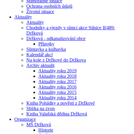
Mimořádné situace
Ochrana osobních údajů
Životní situace
Aktuality
Aktuality
Chodníky a vjezdy v rámci akce Silnice II⁄489:
Držková
Držková - odkanalizování obce
Přípojky
Slintavka a kulhavka
Kalendář akcí
Na kole z Držkové do Držkova
Archiv aktualit
Aktuality roku 2019
Aktuality roku 2018
Aktuality roku 2017
Aktuality roku 2016
Aktuality roku 2015
Aktuality roku 2014
Kniha Pohádky a pověsti z Držkové
Sbírka na zvon
Kniha Valašská dědina Držková
Organizace
MŠ Držková
Historie