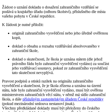
Žádost o uznání dokladu o dosažení zahraničního vzdělání se
podává u krajského úřadu (odboru školství), příslušného dle místa
vašeho pobytu v České republice.
K žádosti je nutné přiložit:
originál zahraničního vysvědčení nebo jeho úředně ověřenou
kopii,
doklad o obsahu a rozsahu vzdělávání absolvovaného v
zahraniční škole,
doklad o skutečnosti, že škola je uznána státem (dle jehož
právního řádu bylo zahraniční vysvědčení vydáno) za součást
jeho vzdělávací soustavy, pokud ze zahraničního vysvědčení
tato skutečnost nevyplývá.
Pravost podpisů a otisků razítek na originálu zahraničního
vysvědčení a skutečnost, že je škola zřízena a uznána na území
státu, kde bylo zahraniční vysvědčení vydáno, musí být ověřena
ministerstvem zahraničních věcí státu, v němž má sídlo zahraniční
škola, a dále
příslušným zastupitelským úřadem České republiky
(pokud mezinárodní smlouva nestanoví jinak).
Všechny předkládané doklady musí být přeloženy do českého