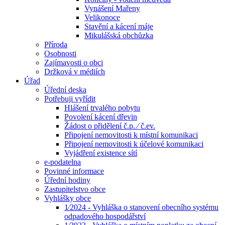
Vynášení Mařeny
Velikonoce
Stavění a kácení máje
Mikulášská obchůzka
Příroda
Osobnosti
Zajímavosti o obci
Držková v médiích
Úřad
Úřední deska
Potřebuji vyřídit
Hlášení trvalého pobytu
Povolení kácení dřevin
Žádost o přidělení č.p. ⁄ č.ev.
Připojení nemovitosti k místní komunikaci
Připojení nemovitosti k účelové komunikaci
Vyjádření existence sítí
e-podatelna
Povinné informace
Úřední hodiny
Zastupitelstvo obce
Vyhlášky obce
1⁄2024 - Vyhláška o stanovení obecního systému
odpadového hospodářství