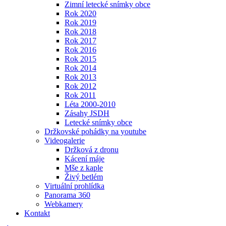
Zimní letecké snímky obce
Rok 2020
Rok 2019
Rok 2018
Rok 2017
Rok 2016
Rok 2015
Rok 2014
Rok 2013
Rok 2012
Rok 2011
Léta 2000-2010
Zásahy JSDH
Letecké snímky obce
Držkovské pohádky na youtube
Videogalerie
Držková z dronu
Kácení máje
Mše z kaple
Živý betlém
Virtuální prohlídka
Panorama 360
Webkamery
Kontakt