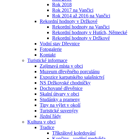
Rok 2018
Rok 2017 na Vančici
Rok 2014 až 2016 na Vančici
Rekordní hodnoty v Držkové
Rekordní hodnoty na Vančici
Rekordní hodnoty v Hutích, Německé
Rekordní hodnoty v Držkové
Vodní stav Dřevnice
Fotogalerie
Kontakt
Turistické informace
Zajímavá místa v obci
Muzeum dřevěného porculánu
Expozice karpatského salašnictví
NS Držkovské chodníčky
Dochované dřevěnice
Skalní útvary v obci
Studánky a prameny
Tipy na výlet v okolí
Turistické suvenýry
Jízdní řády
Kultura v obci
Tradice
Tříkrálové koledování
Končiny - vodění medvěda