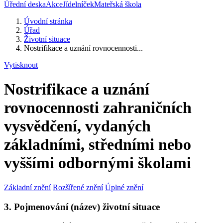
Úřední deska
Akce
Jídelníček
Mateřská škola
Úvodní stránka
Úřad
Životní situace
Nostrifikace a uznání rovnocennosti...
Vytisknout
Nostrifikace a uznání
rovnocennosti zahraničních
vysvědčení, vydaných
základními, středními nebo
vyššími odbornými školami
Základní znění
Rozšířené znění
Úplné znění
3. Pojmenování (název) životní situace