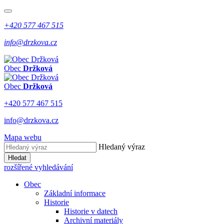
+420 577 467 515
info@drzkova.cz
Obec
Držková
Obec
Držková
+420 577 467 515
info@drzkova.cz
Mapa webu
Hledaný výraz
Hledat
rozšířené vyhledávání
Obec
Základní informace
Historie
Historie v datech
Archivní materiály