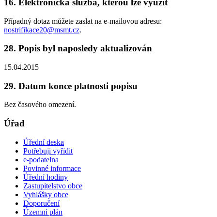
16. Elektronická služba, kterou lze využít
Případný dotaz můžete zaslat na e-mailovou adresu:
nostrifikace20@msmt.cz
.
28. Popis byl naposledy aktualizován
15.04.2015
29. Datum konce platnosti popisu
Bez časového omezení.
Úřad
Úřední deska
Potřebuji vyřídit
e-podatelna
Povinné informace
Úřední hodiny
Zastupitelstvo obce
Vyhlášky obce
Doporučení
Územní plán