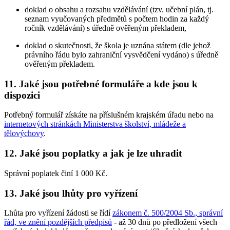
doklad o obsahu a rozsahu vzdělávání (tzv. učební plán, tj.
seznam vyučovaných předmětů s počtem hodin za každý
ročník vzdělávání) s úředně ověřeným překladem,
doklad o skutečnosti, že škola je uznána státem (dle jehož
právního řádu bylo zahraniční vysvědčení vydáno) s úředně
ověřeným překladem.
11. Jaké jsou potřebné formuláře a kde jsou k
dispozici
Potřebný formulář získáte na příslušném krajském úřadu nebo na
internetových stránkách Ministerstva školství, mládeže a
tělovýchovy
.
12. Jaké jsou poplatky a jak je lze uhradit
Správní poplatek činí 1 000 Kč.
13. Jaké jsou lhůty pro vyřízení
Lhůta pro vyřízení žádosti se řídí
zákonem č. 500/2004 Sb., správní
řád, ve znění pozdějších předpisů
- až 30 dnů po předložení všech