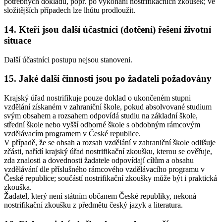
potřebných dokladů, popř. po vykonání nostrifikačních zkoušek; ve
složitějších případech lze lhůtu prodloužit.
14. Kteří jsou další účastníci (dotčení) řešení životní
situace
Další účastníci postupu nejsou stanoveni.
15. Jaké další činnosti jsou po žadateli požadovány
Krajský úřad nostrifikuje pouze doklad o ukončeném stupni
vzdělání získaném v zahraniční škole, pokud absolvované studium
svým obsahem a rozsahem odpovídá studiu na základní škole,
střední škole nebo vyšší odborné škole s obdobným rámcovým
vzdělávacím programem v České republice.
V případě, že se obsah a rozsah vzdělání v zahraniční škole odlišuje
zčásti, nařídí krajský úřad nostrifikační zkoušku, kterou se ověřuje,
zda znalosti a dovednosti žadatele odpovídají cílům a obsahu
vzdělávání dle příslušného rámcového vzdělávacího programu v
České republice; součástí nostrifikační zkoušky může být i praktická
zkouška.
Žadatel, který není státním občanem České republiky, nekoná
nostrifikační zkoušku z předmětu český jazyk a literatura.