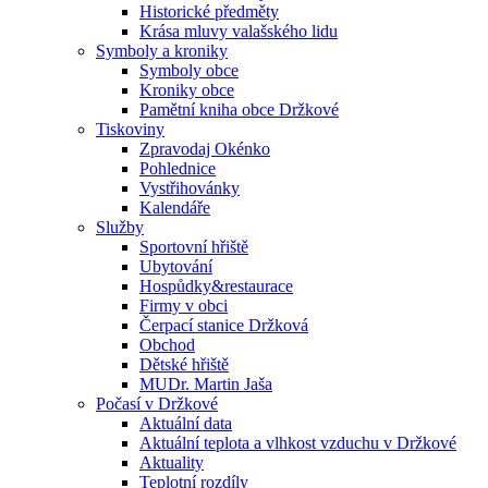
Historické předměty
Krása mluvy valašského lidu
Symboly a kroniky
Symboly obce
Kroniky obce
Pamětní kniha obce Držkové
Tiskoviny
Zpravodaj Okénko
Pohlednice
Vystřihovánky
Kalendáře
Služby
Sportovní hřiště
Ubytování
Hospůdky&restaurace
Firmy v obci
Čerpací stanice Držková
Obchod
Dětské hřiště
MUDr. Martin Jaša
Počasí v Držkové
Aktuální data
Aktuální teplota a vlhkost vzduchu v Držkové
Aktuality
Teplotní rozdíly