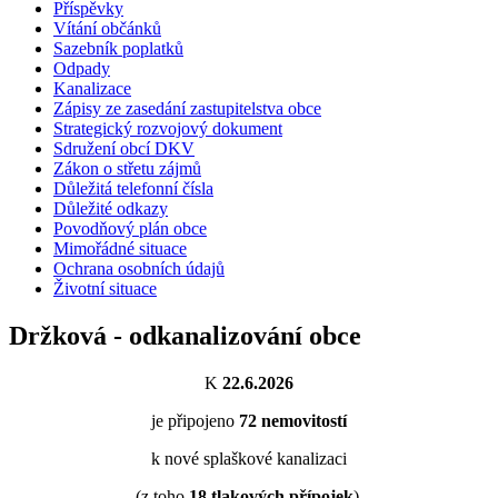
Příspěvky
Vítání občánků
Sazebník poplatků
Odpady
Kanalizace
Zápisy ze zasedání zastupitelstva obce
Strategický rozvojový dokument
Sdružení obcí DKV
Zákon o střetu zájmů
Důležitá telefonní čísla
Důležité odkazy
Povodňový plán obce
Mimořádné situace
Ochrana osobních údajů
Životní situace
Držková - odkanalizování obce
K
22.6.2026
je připojeno
72
nemovitostí
k nové splaškové kanalizaci
(z toho
18
tlakových přípojek
).