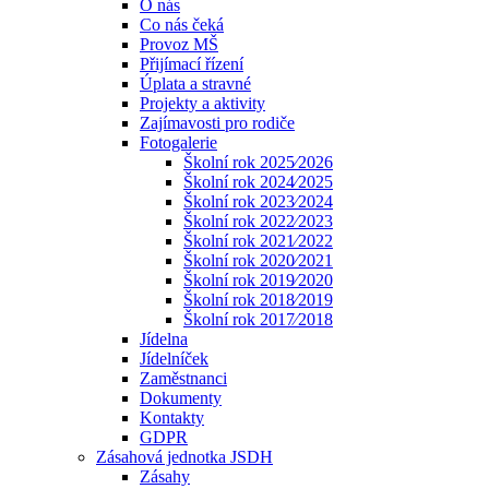
O nás
Co nás čeká
Provoz MŠ
Přijímací řízení
Úplata a stravné
Projekty a aktivity
Zajímavosti pro rodiče
Fotogalerie
Školní rok 2025⁄2026
Školní rok 2024⁄2025
Školní rok 2023⁄2024
Školní rok 2022⁄2023
Školní rok 2021⁄2022
Školní rok 2020⁄2021
Školní rok 2019⁄2020
Školní rok 2018⁄2019
Školní rok 2017⁄2018
Jídelna
Jídelníček
Zaměstnanci
Dokumenty
Kontakty
GDPR
Zásahová jednotka JSDH
Zásahy