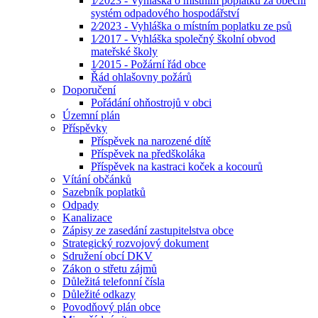
1⁄2023 - Vyhláška o místním poplatku za obecní
systém odpadového hospodářství
2⁄2023 - Vyhláška o místním poplatku ze psů
1⁄2017 - Vyhláška společný školní obvod
mateřské školy
1⁄2015 - Požární řád obce
Řád ohlašovny požárů
Doporučení
Pořádání ohňostrojů v obci
Územní plán
Příspěvky
Příspěvek na narozené dítě
Příspěvek na předškoláka
Příspěvek na kastraci koček a kocourů
Vítání občánků
Sazebník poplatků
Odpady
Kanalizace
Zápisy ze zasedání zastupitelstva obce
Strategický rozvojový dokument
Sdružení obcí DKV
Zákon o střetu zájmů
Důležitá telefonní čísla
Důležité odkazy
Povodňový plán obce