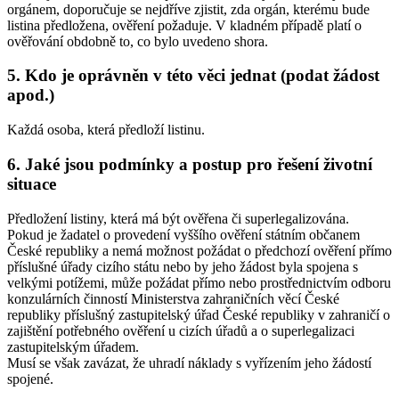
orgánem, doporučuje se nejdříve zjistit, zda orgán, kterému bude
listina předložena, ověření požaduje. V kladném případě platí o
ověřování obdobně to, co bylo uvedeno shora.
5. Kdo je oprávněn v této věci jednat (podat žádost
apod.)
Každá osoba, která předloží listinu.
6. Jaké jsou podmínky a postup pro řešení životní
situace
Předložení listiny, která má být ověřena či superlegalizována.
Pokud je žadatel o provedení vyššího ověření státním občanem
České republiky a nemá možnost požádat o předchozí ověření přímo
příslušné úřady cizího státu nebo by jeho žádost byla spojena s
velkými potížemi, může požádat přímo nebo prostřednictvím odboru
konzulárních činností Ministerstva zahraničních věcí České
republiky příslušný zastupitelský úřad České republiky v zahraničí o
zajištění potřebného ověření u cizích úřadů a o superlegalizaci
zastupitelským úřadem.
Musí se však zavázat, že uhradí náklady s vyřízením jeho žádostí
spojené.