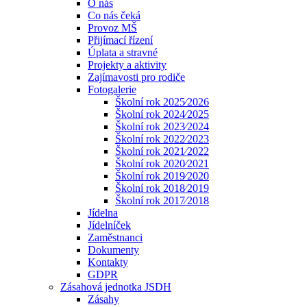
O nás
Co nás čeká
Provoz MŠ
Přijímací řízení
Úplata a stravné
Projekty a aktivity
Zajímavosti pro rodiče
Fotogalerie
Školní rok 2025⁄2026
Školní rok 2024⁄2025
Školní rok 2023⁄2024
Školní rok 2022⁄2023
Školní rok 2021⁄2022
Školní rok 2020⁄2021
Školní rok 2019⁄2020
Školní rok 2018⁄2019
Školní rok 2017⁄2018
Jídelna
Jídelníček
Zaměstnanci
Dokumenty
Kontakty
GDPR
Zásahová jednotka JSDH
Zásahy