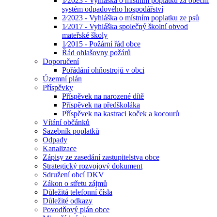
1⁄2023 - Vyhláška o místním poplatku za obecní
systém odpadového hospodářství
2⁄2023 - Vyhláška o místním poplatku ze psů
1⁄2017 - Vyhláška společný školní obvod
mateřské školy
1⁄2015 - Požární řád obce
Řád ohlašovny požárů
Doporučení
Pořádání ohňostrojů v obci
Územní plán
Příspěvky
Příspěvek na narozené dítě
Příspěvek na předškoláka
Příspěvek na kastraci koček a kocourů
Vítání občánků
Sazebník poplatků
Odpady
Kanalizace
Zápisy ze zasedání zastupitelstva obce
Strategický rozvojový dokument
Sdružení obcí DKV
Zákon o střetu zájmů
Důležitá telefonní čísla
Důležité odkazy
Povodňový plán obce