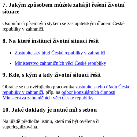
7. Jakým způsobem můžete zahájit řešení životní
situace
Osobním či písemným stykem se zastupitelským úřadem České
republiky v zahraničí.
8. Na které instituci životní situaci řešit
Zastupitelský úřad České republiky v zahraničí
Ministerstvo zahraničních věcí České republiky
9. Kde, s kým a kdy životní situaci řešit
Obraťte se na ověřujícího pracovníka
zastupitelského úřadu České
republiky v zahraničí
, příp. na
odbor konzulárních činností
Ministerstva zahraničních věcí České republiky
.
10. Jaké doklady je nutné mít s sebou
Na úřadě předložte listinu, která má být ověřena či
superlegalizována.