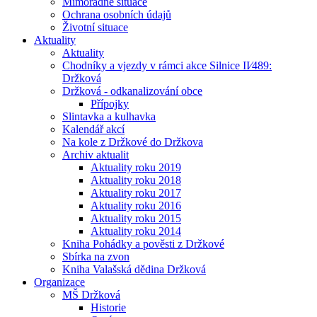
Mimořádné situace
Ochrana osobních údajů
Životní situace
Aktuality
Aktuality
Chodníky a vjezdy v rámci akce Silnice II⁄489:
Držková
Držková - odkanalizování obce
Přípojky
Slintavka a kulhavka
Kalendář akcí
Na kole z Držkové do Držkova
Archiv aktualit
Aktuality roku 2019
Aktuality roku 2018
Aktuality roku 2017
Aktuality roku 2016
Aktuality roku 2015
Aktuality roku 2014
Kniha Pohádky a pověsti z Držkové
Sbírka na zvon
Kniha Valašská dědina Držková
Organizace
MŠ Držková
Historie