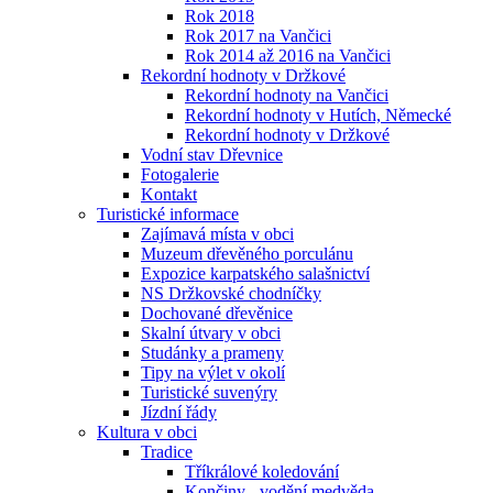
Rok 2018
Rok 2017 na Vančici
Rok 2014 až 2016 na Vančici
Rekordní hodnoty v Držkové
Rekordní hodnoty na Vančici
Rekordní hodnoty v Hutích, Německé
Rekordní hodnoty v Držkové
Vodní stav Dřevnice
Fotogalerie
Kontakt
Turistické informace
Zajímavá místa v obci
Muzeum dřevěného porculánu
Expozice karpatského salašnictví
NS Držkovské chodníčky
Dochované dřevěnice
Skalní útvary v obci
Studánky a prameny
Tipy na výlet v okolí
Turistické suvenýry
Jízdní řády
Kultura v obci
Tradice
Tříkrálové koledování
Končiny - vodění medvěda