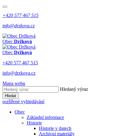
+420 577 467 515
info@drzkova.cz
Obec
Držková
Obec
Držková
+420 577 467 515
info@drzkova.cz
Mapa webu
Hledaný výraz
Hledat
rozšířené vyhledávání
Obec
Základní informace
Historie
Historie v datech
Archivní materiály