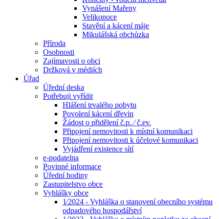
Vynášení Mařeny
Velikonoce
Stavění a kácení máje
Mikulášská obchůzka
Příroda
Osobnosti
Zajímavosti o obci
Držková v médiích
Úřad
Úřední deska
Potřebuji vyřídit
Hlášení trvalého pobytu
Povolení kácení dřevin
Žádost o přidělení č.p. ⁄ č.ev.
Připojení nemovitosti k místní komunikaci
Připojení nemovitosti k účelové komunikaci
Vyjádření existence sítí
e-podatelna
Povinné informace
Úřední hodiny
Zastupitelstvo obce
Vyhlášky obce
1⁄2024 - Vyhláška o stanovení obecního systému
odpadového hospodářství