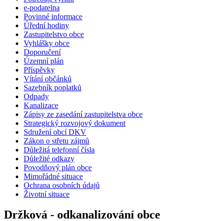
e-podatelna
Povinné informace
Úřední hodiny
Zastupitelstvo obce
Vyhlášky obce
Doporučení
Územní plán
Příspěvky
Vítání občánků
Sazebník poplatků
Odpady
Kanalizace
Zápisy ze zasedání zastupitelstva obce
Strategický rozvojový dokument
Sdružení obcí DKV
Zákon o střetu zájmů
Důležitá telefonní čísla
Důležité odkazy
Povodňový plán obce
Mimořádné situace
Ochrana osobních údajů
Životní situace
Držková - odkanalizování obce