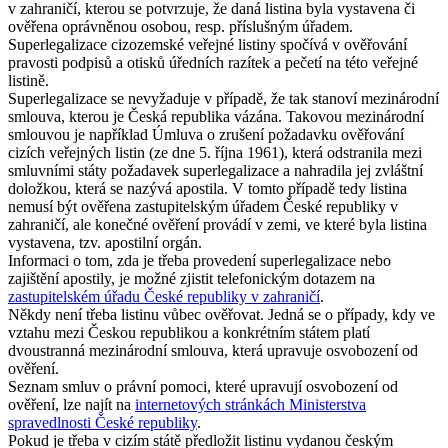
v zahraničí, kterou se potvrzuje, že daná listina byla vystavena či
ověřena oprávněnou osobou, resp. příslušným úřadem.
Superlegalizace cizozemské veřejné listiny spočívá v ověřování
pravosti podpisů a otisků úředních razítek a pečetí na této veřejné
listině.
Superlegalizace se nevyžaduje v případě, že tak stanoví mezinárodní
smlouva, kterou je Česká republika vázána. Takovou mezinárodní
smlouvou je například Úmluva o zrušení požadavku ověřování
cizích veřejných listin (ze dne 5. října 1961), která odstranila mezi
smluvními státy požadavek superlegalizace a nahradila jej zvláštní
doložkou, která se nazývá apostila. V tomto případě tedy listina
nemusí být ověřena zastupitelským úřadem České republiky v
zahraničí, ale konečné ověření provádí v zemi, ve které byla listina
vystavena, tzv. apostilní orgán.
Informaci o tom, zda je třeba provedení superlegalizace nebo
zajištění apostily, je možné zjistit telefonickým dotazem na
zastupitelském úřadu České republiky v zahraničí
.
Někdy není třeba listinu vůbec ověřovat. Jedná se o případy, kdy ve
vztahu mezi Českou republikou a konkrétním státem platí
dvoustranná mezinárodní smlouva, která upravuje osvobození od
ověření.
Seznam smluv o právní pomoci, které upravují osvobození od
ověření, lze najít na
internetových stránkách Ministerstva
spravedlnosti České republiky
.
Pokud je třeba v cizím státě předložit listinu vydanou českým