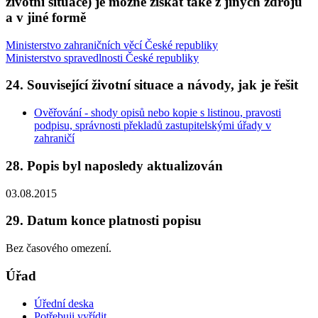
životní situace) je možné získat také z jiných zdrojů
a v jiné formě
Ministerstvo zahraničních věcí České republiky
Ministerstvo spravedlnosti České republiky
24. Související životní situace a návody, jak je řešit
Ověřování - shody opisů nebo kopie s listinou, pravosti
podpisu, správnosti překladů zastupitelskými úřady v
zahraničí
28. Popis byl naposledy aktualizován
03.08.2015
29. Datum konce platnosti popisu
Bez časového omezení.
Úřad
Úřední deska
Potřebuji vyřídit