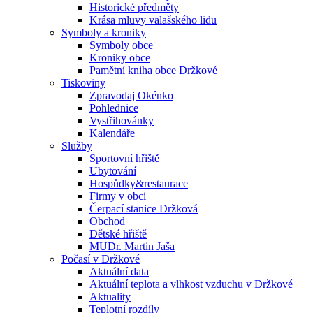
Historické předměty
Krása mluvy valašského lidu
Symboly a kroniky
Symboly obce
Kroniky obce
Pamětní kniha obce Držkové
Tiskoviny
Zpravodaj Okénko
Pohlednice
Vystřihovánky
Kalendáře
Služby
Sportovní hřiště
Ubytování
Hospůdky&restaurace
Firmy v obci
Čerpací stanice Držková
Obchod
Dětské hřiště
MUDr. Martin Jaša
Počasí v Držkové
Aktuální data
Aktuální teplota a vlhkost vzduchu v Držkové
Aktuality
Teplotní rozdíly