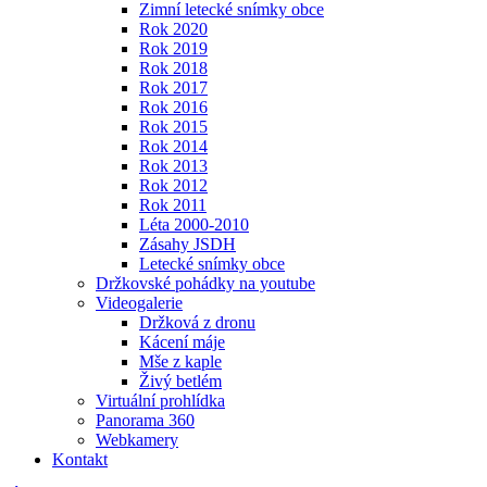
Zimní letecké snímky obce
Rok 2020
Rok 2019
Rok 2018
Rok 2017
Rok 2016
Rok 2015
Rok 2014
Rok 2013
Rok 2012
Rok 2011
Léta 2000-2010
Zásahy JSDH
Letecké snímky obce
Držkovské pohádky na youtube
Videogalerie
Držková z dronu
Kácení máje
Mše z kaple
Živý betlém
Virtuální prohlídka
Panorama 360
Webkamery
Kontakt