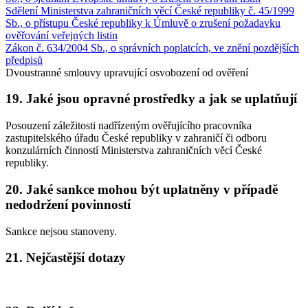
Sdělení Ministerstva zahraničních věcí České republiky č. 45/1999
Sb., o přístupu České republiky k Úmluvě o zrušení požadavku
ověřování veřejných listin
Zákon č. 634/2004 Sb., o správních poplatcích, ve znění pozdějších
předpisů
Dvoustranné smlouvy upravující osvobození od ověření
19. Jaké jsou opravné prostředky a jak se uplatňují
Posouzení záležitosti nadřízeným ověřujícího pracovníka
zastupitelského úřadu České republiky v zahraničí či odboru
konzulárních činností Ministerstva zahraničních věcí České
republiky.
20. Jaké sankce mohou být uplatněny v případě
nedodržení povinností
Sankce nejsou stanoveny.
21. Nejčastější dotazy