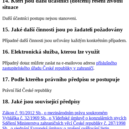
14. Kteří jsou další účastníci (dotčení) řešení životní
situace
Další účastníci postupu nejsou stanoveni.
15. Jaké další činnosti jsou po žadateli požadovány
Případné další činnosti jsou určovány každým konkrétním případem.
16. Elektronická služba, kterou lze využít
Případný dotaz můžete zaslat na e-mailovou adresu
příslušného
zastupitelského úřadu České republiky v zahraničí
.
17. Podle kterého právního předpisu se postupuje
Právní řád České republiky
18. Jaké jsou související předpisy
Zákon č. 91/2012 Sb., o mezinárodním právu soukromém
Vyhláška č. 32/1969 Sb., o Vídeňské úmluvě o konzulárních stycích
Sdělení Ministerstva zahraničních věcí České republiky č. 287/1998
Sb., o sjednání Evropské úmluvy o zrušení ověřování listin