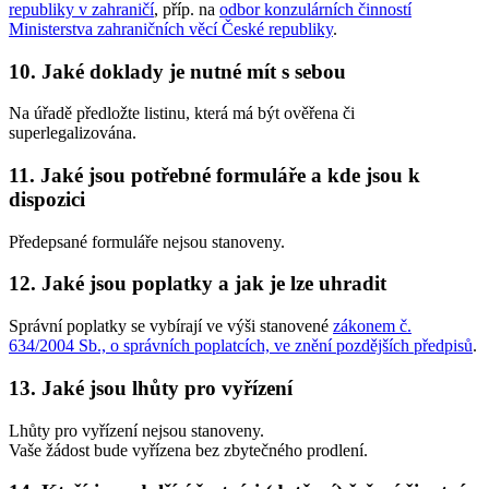
republiky v zahraničí
, příp. na
odbor konzulárních činností
Ministerstva zahraničních věcí České republiky
.
10. Jaké doklady je nutné mít s sebou
Na úřadě předložte listinu, která má být ověřena či
superlegalizována.
11. Jaké jsou potřebné formuláře a kde jsou k
dispozici
Předepsané formuláře nejsou stanoveny.
12. Jaké jsou poplatky a jak je lze uhradit
Správní poplatky se vybírají ve výši stanovené
zákonem č.
634/2004 Sb., o správních poplatcích, ve znění pozdějších předpisů
.
13. Jaké jsou lhůty pro vyřízení
Lhůty pro vyřízení nejsou stanoveny.
Vaše žádost bude vyřízena bez zbytečného prodlení.