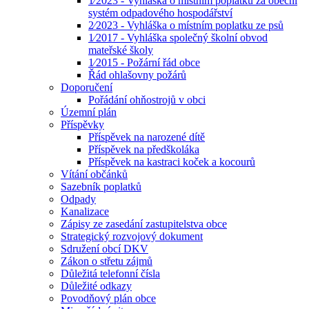
1⁄2023 - Vyhláška o místním poplatku za obecní
systém odpadového hospodářství
2⁄2023 - Vyhláška o místním poplatku ze psů
1⁄2017 - Vyhláška společný školní obvod
mateřské školy
1⁄2015 - Požární řád obce
Řád ohlašovny požárů
Doporučení
Pořádání ohňostrojů v obci
Územní plán
Příspěvky
Příspěvek na narozené dítě
Příspěvek na předškoláka
Příspěvek na kastraci koček a kocourů
Vítání občánků
Sazebník poplatků
Odpady
Kanalizace
Zápisy ze zasedání zastupitelstva obce
Strategický rozvojový dokument
Sdružení obcí DKV
Zákon o střetu zájmů
Důležitá telefonní čísla
Důležité odkazy
Povodňový plán obce