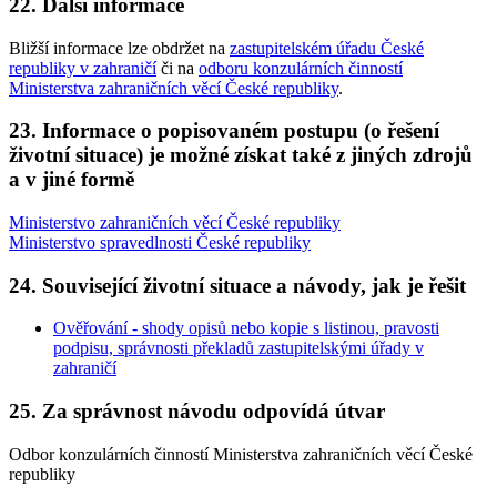
22. Další informace
Bližší informace lze obdržet na
zastupitelském úřadu České
republiky v zahraničí
či na
odboru konzulárních činností
Ministerstva zahraničních věcí České republiky
.
23. Informace o popisovaném postupu (o řešení
životní situace) je možné získat také z jiných zdrojů
a v jiné formě
Ministerstvo zahraničních věcí České republiky
Ministerstvo spravedlnosti České republiky
24. Související životní situace a návody, jak je řešit
Ověřování - shody opisů nebo kopie s listinou, pravosti
podpisu, správnosti překladů zastupitelskými úřady v
zahraničí
25. Za správnost návodu odpovídá útvar
Odbor konzulárních činností Ministerstva zahraničních věcí České
republiky