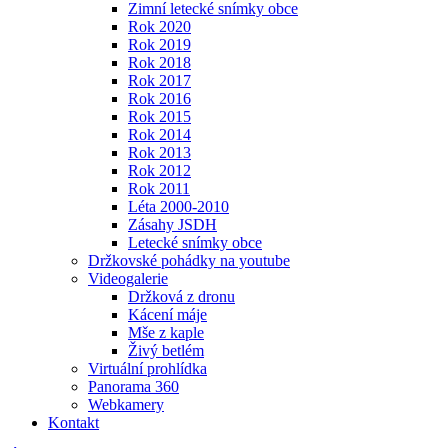
Zimní letecké snímky obce
Rok 2020
Rok 2019
Rok 2018
Rok 2017
Rok 2016
Rok 2015
Rok 2014
Rok 2013
Rok 2012
Rok 2011
Léta 2000-2010
Zásahy JSDH
Letecké snímky obce
Držkovské pohádky na youtube
Videogalerie
Držková z dronu
Kácení máje
Mše z kaple
Živý betlém
Virtuální prohlídka
Panorama 360
Webkamery
Kontakt