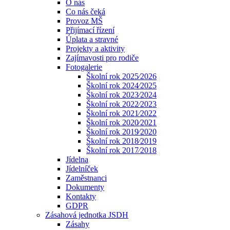
O nás
Co nás čeká
Provoz MŠ
Přijímací řízení
Úplata a stravné
Projekty a aktivity
Zajímavosti pro rodiče
Fotogalerie
Školní rok 2025⁄2026
Školní rok 2024⁄2025
Školní rok 2023⁄2024
Školní rok 2022⁄2023
Školní rok 2021⁄2022
Školní rok 2020⁄2021
Školní rok 2019⁄2020
Školní rok 2018⁄2019
Školní rok 2017⁄2018
Jídelna
Jídelníček
Zaměstnanci
Dokumenty
Kontakty
GDPR
Zásahová jednotka JSDH
Zásahy