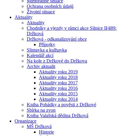
Mimořádné situace
Ochrana osobních údajů
Životní situace
Aktuality
Aktuality
Chodníky a vjezdy v rámci akce Silnice II⁄489:
Držková
Držková - odkanalizování obce
Přípojky
Slintavka a kulhavka
Kalendář akcí
Na kole z Držkové do Držkova
Archiv aktualit
Aktuality roku 2019
Aktuality roku 2018
Aktuality roku 2017
Aktuality roku 2016
Aktuality roku 2015
Aktuality roku 2014
Kniha Pohádky a pověsti z Držkové
Sbírka na zvon
Kniha Valašská dědina Držková
Organizace
MŠ Držková
Historie