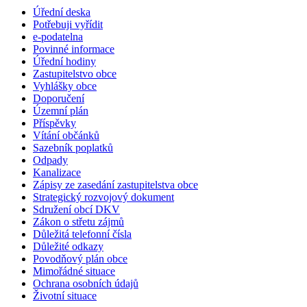
Úřední deska
Potřebuji vyřídit
e-podatelna
Povinné informace
Úřední hodiny
Zastupitelstvo obce
Vyhlášky obce
Doporučení
Územní plán
Příspěvky
Vítání občánků
Sazebník poplatků
Odpady
Kanalizace
Zápisy ze zasedání zastupitelstva obce
Strategický rozvojový dokument
Sdružení obcí DKV
Zákon o střetu zájmů
Důležitá telefonní čísla
Důležité odkazy
Povodňový plán obce
Mimořádné situace
Ochrana osobních údajů
Životní situace