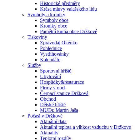
Historické předměty
Krása mluvy valašského lidu
Symboly a kroniky
Symboly obce
Kroniky obce
Pamětní kniha obce Držkové
Tiskoviny
Zpravodaj Okénko
Pohlednice
Vystřihovánky
Kalendáře
Služby
Sportovní hřiště
Ubytování
Hospůdky&restaurace
Firmy v obci
Čerpací stanice Držková
Obchod
Dětské hřiště
MUDr. Martin Jaša
Počasí v Držkové
Aktuální data
Aktuální teplota a vlhkost vzduchu v Držkové
Aktuality
Teplotní rozdíly