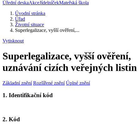
Úřední deska
Akce
Jídelníček
Mateřská škola
Úvodní stránka
Úřad
Životní situace
Superlegalizace, vyšší ověření,...
Vytisknout
Superlegalizace, vyšší ověření,
uznávání cizích veřejných listin
Základní znění
Rozšířené znění
Úplné znění
1. Identifikační kód
2. Kód