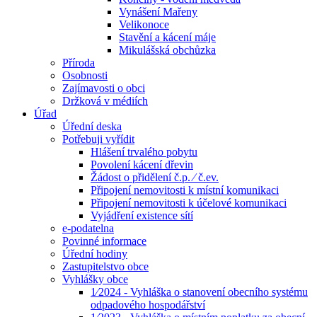
Vynášení Mařeny
Velikonoce
Stavění a kácení máje
Mikulášská obchůzka
Příroda
Osobnosti
Zajímavosti o obci
Držková v médiích
Úřad
Úřední deska
Potřebuji vyřídit
Hlášení trvalého pobytu
Povolení kácení dřevin
Žádost o přidělení č.p. ⁄ č.ev.
Připojení nemovitosti k místní komunikaci
Připojení nemovitosti k účelové komunikaci
Vyjádření existence sítí
e-podatelna
Povinné informace
Úřední hodiny
Zastupitelstvo obce
Vyhlášky obce
1⁄2024 - Vyhláška o stanovení obecního systému
odpadového hospodářství