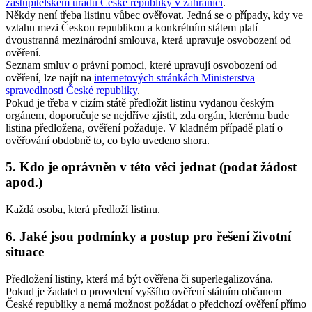
zastupitelském úřadu České republiky v zahraničí
.
Někdy není třeba listinu vůbec ověřovat. Jedná se o případy, kdy ve
vztahu mezi Českou republikou a konkrétním státem platí
dvoustranná mezinárodní smlouva, která upravuje osvobození od
ověření.
Seznam smluv o právní pomoci, které upravují osvobození od
ověření, lze najít na
internetových stránkách Ministerstva
spravedlnosti České republiky
.
Pokud je třeba v cizím státě předložit listinu vydanou českým
orgánem, doporučuje se nejdříve zjistit, zda orgán, kterému bude
listina předložena, ověření požaduje. V kladném případě platí o
ověřování obdobně to, co bylo uvedeno shora.
5. Kdo je oprávněn v této věci jednat (podat žádost
apod.)
Každá osoba, která předloží listinu.
6. Jaké jsou podmínky a postup pro řešení životní
situace
Předložení listiny, která má být ověřena či superlegalizována.
Pokud je žadatel o provedení vyššího ověření státním občanem
České republiky a nemá možnost požádat o předchozí ověření přímo