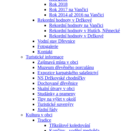
Rok 2018
Rok 2017 na Vančici
Rok 2014 až 2016 na Vančici
Rekordní hodnoty v Držkové
Rekordní hodnoty na Vančici
Rekordní hodnoty v Hutích, Německé
Rekordní hodnoty v Držkové
Vodní stav Dřevnice
Fotogalerie
Kontakt
Turistické informace
Zajímavá místa v obci
Muzeum dřevěného porculánu
Expozice karpatského salašnictví
NS Držkovské chodníčky
Dochované dřevěnice
Skalní útvary v obci
Studánky a prameny
Tipy na výlet v okolí
Turistické suvenýry
Jízdní řády
Kultura v obci
Tradice
Tříkrálové koledování
Končiny - vodění medvěda