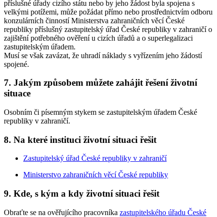
příslušné úřady cizího státu nebo by jeho žádost byla spojena s
velkými potížemi, může požádat přímo nebo prostřednictvím odboru
konzulárních činností Ministerstva zahraničních věcí České
republiky příslušný zastupitelský úřad České republiky v zahraničí o
zajištění potřebného ověření u cizích úřadů a o superlegalizaci
zastupitelským úřadem.
Musí se však zavázat, že uhradí náklady s vyřízením jeho žádostí
spojené.
7. Jakým způsobem můžete zahájit řešení životní
situace
Osobním či písemným stykem se zastupitelským úřadem České
republiky v zahraničí.
8. Na které instituci životní situaci řešit
Zastupitelský úřad České republiky v zahraničí
Ministerstvo zahraničních věcí České republiky
9. Kde, s kým a kdy životní situaci řešit
Obraťte se na ověřujícího pracovníka
zastupitelského úřadu České