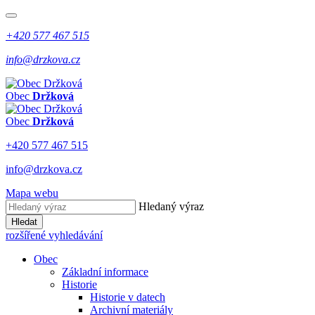
+420 577 467 515
info@drzkova.cz
Obec
Držková
Obec
Držková
+420 577 467 515
info@drzkova.cz
Mapa webu
Hledaný výraz
Hledat
rozšířené vyhledávání
Obec
Základní informace
Historie
Historie v datech
Archivní materiály