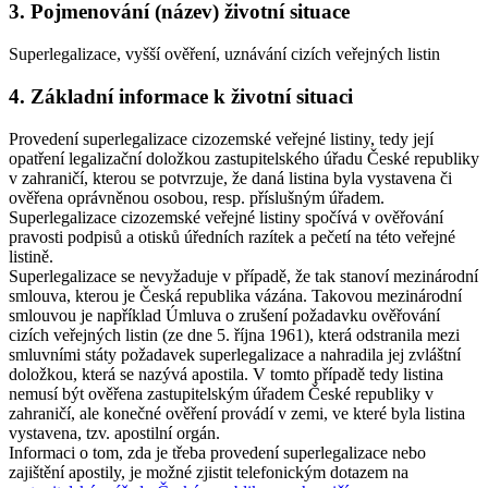
3. Pojmenování (název) životní situace
Superlegalizace, vyšší ověření, uznávání cizích veřejných listin
4. Základní informace k životní situaci
Provedení superlegalizace cizozemské veřejné listiny, tedy její
opatření legalizační doložkou zastupitelského úřadu České republiky
v zahraničí, kterou se potvrzuje, že daná listina byla vystavena či
ověřena oprávněnou osobou, resp. příslušným úřadem.
Superlegalizace cizozemské veřejné listiny spočívá v ověřování
pravosti podpisů a otisků úředních razítek a pečetí na této veřejné
listině.
Superlegalizace se nevyžaduje v případě, že tak stanoví mezinárodní
smlouva, kterou je Česká republika vázána. Takovou mezinárodní
smlouvou je například Úmluva o zrušení požadavku ověřování
cizích veřejných listin (ze dne 5. října 1961), která odstranila mezi
smluvními státy požadavek superlegalizace a nahradila jej zvláštní
doložkou, která se nazývá apostila. V tomto případě tedy listina
nemusí být ověřena zastupitelským úřadem České republiky v
zahraničí, ale konečné ověření provádí v zemi, ve které byla listina
vystavena, tzv. apostilní orgán.
Informaci o tom, zda je třeba provedení superlegalizace nebo
zajištění apostily, je možné zjistit telefonickým dotazem na