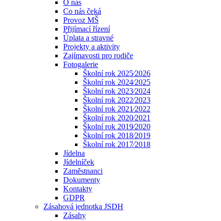
O nás
Co nás čeká
Provoz MŠ
Přijímací řízení
Úplata a stravné
Projekty a aktivity
Zajímavosti pro rodiče
Fotogalerie
Školní rok 2025⁄2026
Školní rok 2024⁄2025
Školní rok 2023⁄2024
Školní rok 2022⁄2023
Školní rok 2021⁄2022
Školní rok 2020⁄2021
Školní rok 2019⁄2020
Školní rok 2018⁄2019
Školní rok 2017⁄2018
Jídelna
Jídelníček
Zaměstnanci
Dokumenty
Kontakty
GDPR
Zásahová jednotka JSDH
Zásahy