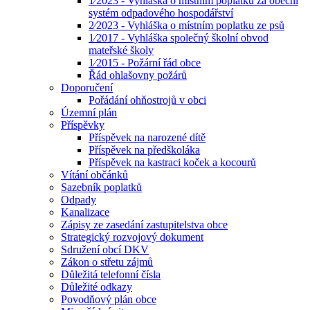
1⁄2023 - Vyhláška o místním poplatku za obecní
systém odpadového hospodářství
2⁄2023 - Vyhláška o místním poplatku ze psů
1⁄2017 - Vyhláška společný školní obvod
mateřské školy
1⁄2015 - Požární řád obce
Řád ohlašovny požárů
Doporučení
Pořádání ohňostrojů v obci
Územní plán
Příspěvky
Příspěvek na narozené dítě
Příspěvek na předškoláka
Příspěvek na kastraci koček a kocourů
Vítání občánků
Sazebník poplatků
Odpady
Kanalizace
Zápisy ze zasedání zastupitelstva obce
Strategický rozvojový dokument
Sdružení obcí DKV
Zákon o střetu zájmů
Důležitá telefonní čísla
Důležité odkazy
Povodňový plán obce