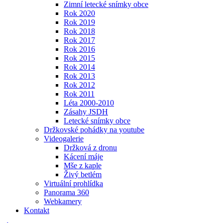
Zimní letecké snímky obce
Rok 2020
Rok 2019
Rok 2018
Rok 2017
Rok 2016
Rok 2015
Rok 2014
Rok 2013
Rok 2012
Rok 2011
Léta 2000-2010
Zásahy JSDH
Letecké snímky obce
Držkovské pohádky na youtube
Videogalerie
Držková z dronu
Kácení máje
Mše z kaple
Živý betlém
Virtuální prohlídka
Panorama 360
Webkamery
Kontakt