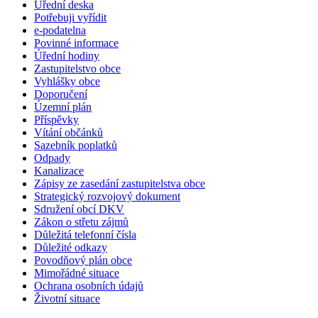
Úřední deska
Potřebuji vyřídit
e-podatelna
Povinné informace
Úřední hodiny
Zastupitelstvo obce
Vyhlášky obce
Doporučení
Územní plán
Příspěvky
Vítání občánků
Sazebník poplatků
Odpady
Kanalizace
Zápisy ze zasedání zastupitelstva obce
Strategický rozvojový dokument
Sdružení obcí DKV
Zákon o střetu zájmů
Důležitá telefonní čísla
Důležité odkazy
Povodňový plán obce
Mimořádné situace
Ochrana osobních údajů
Životní situace