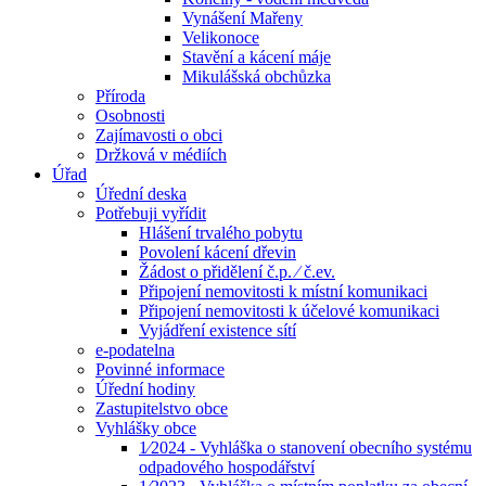
Vynášení Mařeny
Velikonoce
Stavění a kácení máje
Mikulášská obchůzka
Příroda
Osobnosti
Zajímavosti o obci
Držková v médiích
Úřad
Úřední deska
Potřebuji vyřídit
Hlášení trvalého pobytu
Povolení kácení dřevin
Žádost o přidělení č.p. ⁄ č.ev.
Připojení nemovitosti k místní komunikaci
Připojení nemovitosti k účelové komunikaci
Vyjádření existence sítí
e-podatelna
Povinné informace
Úřední hodiny
Zastupitelstvo obce
Vyhlášky obce
1⁄2024 - Vyhláška o stanovení obecního systému
odpadového hospodářství