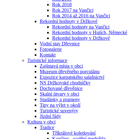
Rok 2018
Rok 2017 na Vančici
Rok 2014 až 2016 na Vančici
Rekordní hodnoty v Držkové
Rekordní hodnoty na Vančici
Rekordní hodnoty v Hutích, Německé
Rekordní hodnoty v Držkové
Vodní stav Dřevnice
Fotogalerie
Kontakt
Turistické informace
Zajímavá místa v obci
Muzeum dřevěného porculánu
Expozice karpatského salašnictví
NS Držkovské chodníčky
Dochované dřevěnice
Skalní útvary v obci
Studánky a prameny
Tipy na výlet v okolí
Turistické suvenýry
Jízdní řády
Kultura v obci
Tradice
Tříkrálové koledování
Končiny - vodění medvěda