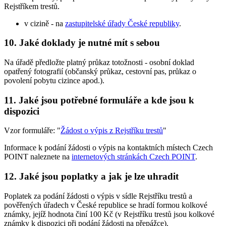
Rejstříkem trestů.
v cizině - na
zastupitelské úřady České republiky
.
10. Jaké doklady je nutné mít s sebou
Na úřadě předložte platný průkaz totožnosti - osobní doklad
opatřený fotografií (občanský průkaz, cestovní pas, průkaz o
povolení pobytu cizince apod.).
11. Jaké jsou potřebné formuláře a kde jsou k
dispozici
Vzor formuláře: "
Žádost o výpis z Rejstříku trestů
"
Informace k podání žádosti o výpis na kontaktních místech Czech
POINT naleznete na
internetových stránkách Czech POINT
.
12. Jaké jsou poplatky a jak je lze uhradit
Poplatek za podání žádosti o výpis v sídle Rejstříku trestů a
pověřených úřadech v České republice se hradí formou kolkové
známky, jejíž hodnota činí 100 Kč (v Rejstříku trestů jsou kolkové
známky k dispozici při podání žádosti na přepážce).