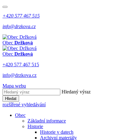
+420 577 467 515
info@drzkova.cz
Obec
Držková
Obec
Držková
+420 577 467 515
info@drzkova.cz
Mapa webu
Hledaný výraz
Hledat
rozšířené vyhledávání
Obec
Základní informace
Historie
Historie v datech
Archivní materiály