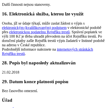
Další činnosti nejsou stanoveny.
16. Elektronická služba, kterou lze využít
Osoba, jíž se údaje týkají, může zaslat žádost o výpis s
elektronickým (kvalifikovaným) podpisem
v elektronické podobě
přes
elektronickou podatelnu Rejstříku trestů
. Správní poplatek ve
výši 100 Kč je třeba uhradit převodem na účet Rejstříku trestů. Po
doručení platby zašle Rejstřík trestů výpis žadateli v listinné podobě
na adresu v České republice.
Podrobnější informace naleznete na
internetových stránkách
Rejstříku trestů
.
28. Popis byl naposledy aktualizován
21.02.2018
29. Datum konce platnosti popisu
Bez časového omezení.
Úřad