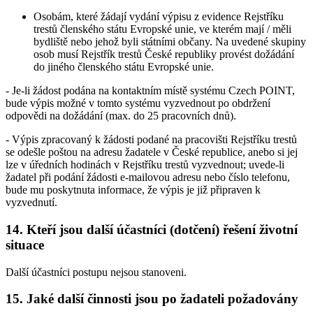
Osobám, které žádají vydání výpisu z evidence Rejstříku
trestů členského státu Evropské unie, ve kterém mají / měli
bydliště nebo jehož byli státními občany. Na uvedené skupiny
osob musí Rejstřík trestů České republiky provést dožádání
do jiného členského státu Evropské unie.
- Je-li žádost podána na kontaktním místě systému Czech POINT,
bude výpis možné v tomto systému vyzvednout po obdržení
odpovědi na dožádání (max. do 25 pracovních dnů).
- Výpis zpracovaný k žádosti podané na pracovišti Rejstříku trestů
se odešle poštou na adresu žadatele v České republice, anebo si jej
lze v úředních hodinách v Rejstříku trestů vyzvednout; uvede-li
žadatel při podání žádosti e-mailovou adresu nebo číslo telefonu,
bude mu poskytnuta informace, že výpis je již připraven k
vyzvednutí.
14. Kteří jsou další účastníci (dotčení) řešení životní
situace
Další účastníci postupu nejsou stanoveni.
15. Jaké další činnosti jsou po žadateli požadovány