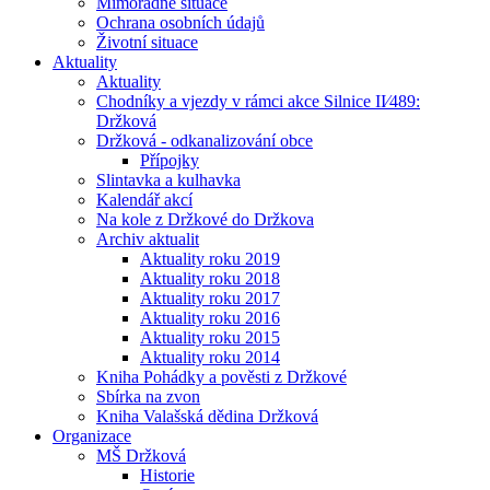
Mimořádné situace
Ochrana osobních údajů
Životní situace
Aktuality
Aktuality
Chodníky a vjezdy v rámci akce Silnice II⁄489:
Držková
Držková - odkanalizování obce
Přípojky
Slintavka a kulhavka
Kalendář akcí
Na kole z Držkové do Držkova
Archiv aktualit
Aktuality roku 2019
Aktuality roku 2018
Aktuality roku 2017
Aktuality roku 2016
Aktuality roku 2015
Aktuality roku 2014
Kniha Pohádky a pověsti z Držkové
Sbírka na zvon
Kniha Valašská dědina Držková
Organizace
MŠ Držková
Historie