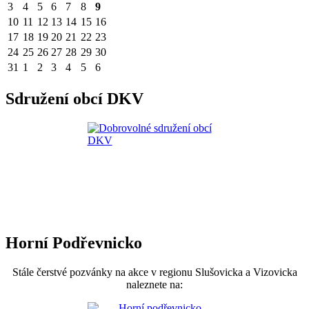
3
4
5
6
7
8
9
10
11
12
13
14
15
16
17
18
19
20
21
22
23
24
25
26
27
28
29
30
31
1
2
3
4
5
6
Sdružení obcí DKV
Horní Podřevnicko
Stále čerstvé pozvánky na akce v regionu Slušovicka a Vizovicka
naleznete na: