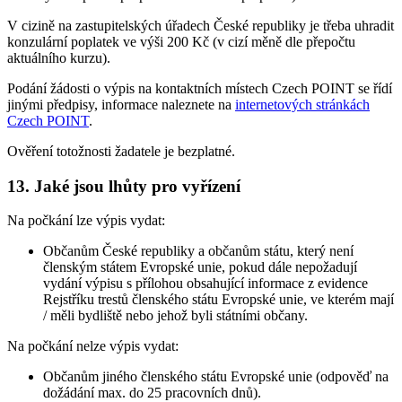
V cizině na zastupitelských úřadech České republiky je třeba uhradit
konzulární poplatek ve výši 200 Kč (v cizí měně dle přepočtu
aktuálního kurzu).
Podání žádosti o výpis na kontaktních místech Czech POINT se řídí
jinými předpisy, informace naleznete na
internetových stránkách
Czech POINT
.
Ověření totožnosti žadatele je bezplatné.
13. Jaké jsou lhůty pro vyřízení
Na počkání lze výpis vydat:
Občanům České republiky a občanům státu, který není
členským státem Evropské unie, pokud dále nepožadují
vydání výpisu s přílohou obsahující informace z evidence
Rejstříku trestů členského státu Evropské unie, ve kterém mají
/ měli bydliště nebo jehož byli státními občany.
Na počkání nelze výpis vydat:
Občanům jiného členského státu Evropské unie (odpověď na
dožádání max. do 25 pracovních dnů).