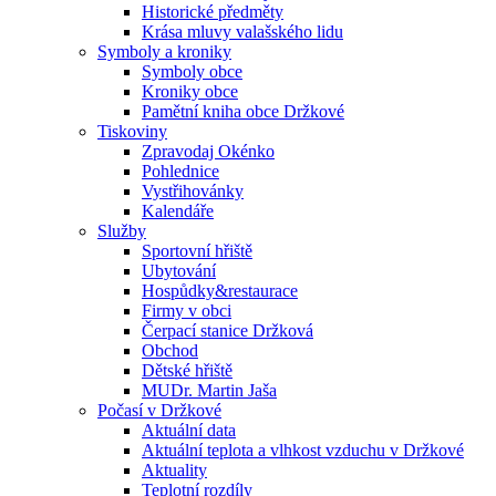
Historické předměty
Krása mluvy valašského lidu
Symboly a kroniky
Symboly obce
Kroniky obce
Pamětní kniha obce Držkové
Tiskoviny
Zpravodaj Okénko
Pohlednice
Vystřihovánky
Kalendáře
Služby
Sportovní hřiště
Ubytování
Hospůdky&restaurace
Firmy v obci
Čerpací stanice Držková
Obchod
Dětské hřiště
MUDr. Martin Jaša
Počasí v Držkové
Aktuální data
Aktuální teplota a vlhkost vzduchu v Držkové
Aktuality
Teplotní rozdíly