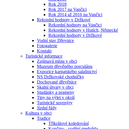
Rok 2018
Rok 2017 na Vančici
Rok 2014 až 2016 na Vančici
Rekordní hodnoty v Držkové
Rekordní hodnoty na Vančici
Rekordní hodnoty v Hutích, Německé
Rekordní hodnoty v Držkové
Vodní stav Dřevnice
Fotogalerie
Kontakt
Turistické informace
Zajímavá místa v obci
Muzeum dřevěného porculánu
Expozice karpatského salašnictví
NS Držkovské chodníčky
Dochované dřevěnice
Skalní útvary v obci
Studánky a prameny
Tipy na výlet v okolí
Turistické suvenýry
Jízdní řády
Kultura v obci
Tradice
Tříkrálové koledování
Končiny - vodění medvěda