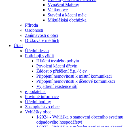
Vynášení Mařeny
Velikonoce
Stavění a kácení máje
Mikulášská obchůzka
Příroda
Osobnosti
Zajímavosti o obci
Držková v médiích
Úřad
Úřední deska
Potřebuji vyřídit
Hlášení trvalého pobytu
Povolení kácení dřevin
Žádost o přidělení č.p. ⁄ č.ev.
Připojení nemovitosti k místní komunikaci
Připojení nemovitosti k účelové komunikaci
Vyjádření existence sítí
e-podatelna
Povinné informace
Úřední hodiny
Zastupitelstvo obce
Vyhlášky obce
1⁄2024 - Vyhláška o stanovení obecního systému
odpadového hospodářství