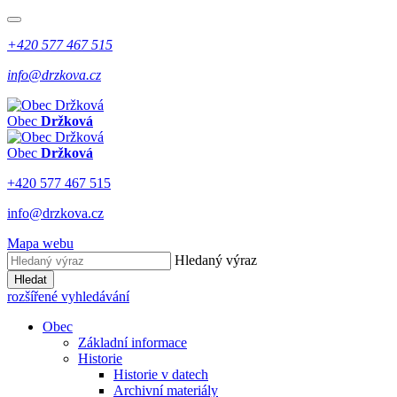
+420 577 467 515
info@drzkova.cz
Obec
Držková
Obec
Držková
+420 577 467 515
info@drzkova.cz
Mapa webu
Hledaný výraz
Hledat
rozšířené vyhledávání
Obec
Základní informace
Historie
Historie v datech
Archivní materiály