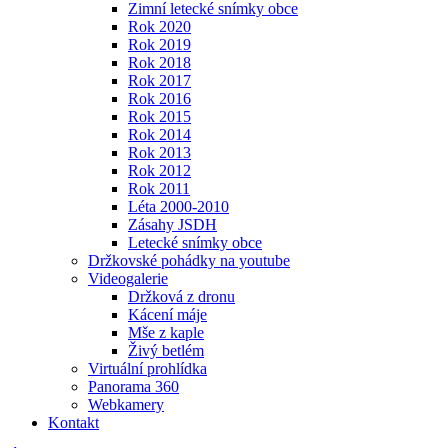
Zimní letecké snímky obce
Rok 2020
Rok 2019
Rok 2018
Rok 2017
Rok 2016
Rok 2015
Rok 2014
Rok 2013
Rok 2012
Rok 2011
Léta 2000-2010
Zásahy JSDH
Letecké snímky obce
Držkovské pohádky na youtube
Videogalerie
Držková z dronu
Kácení máje
Mše z kaple
Živý betlém
Virtuální prohlídka
Panorama 360
Webkamery
Kontakt