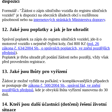
dispozici
Formulář - "Žádost o zápis silničního vozidla do registru silničních
vozidel" je k dispozici na obecních úřadech obcí s rozšířenou
působností nebo na
internetových stránkách Ministerstva dopravy
.
12. Jaké jsou poplatky a jak je lze uhradit
Správní poplatek za zápis do registru silničních vozidel, jde-li o
motorové vozidlo s nejméně čtyřmi koly, činí
800 Kč
(
pol. 26
zákona č. 634/2004 Sb., o správních poplatcích, ve znění pozdějších
předpisů
).
Poplatek je třeba uhradit při podání žádosti nebo později, vždy však
před provedením registrace.
13. Jaké jsou lhůty pro vyřízení
Žádost je možné vyřídit na počkání; v komplikovanějších případech
se postupuje dle
zákona č. 500/2004 Sb., správní řád, ve znění
pozdějších předpisů
, kde je obvyklá lhůta vyřízení stanovena do 30
dnů.
14. Kteří jsou další účastníci (dotčení) řešení životní
situace