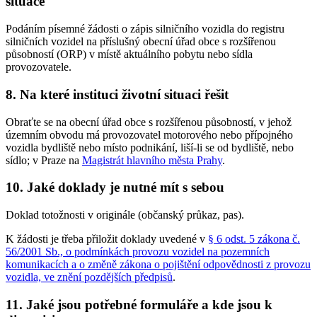
situace
Podáním písemné žádosti o zápis silničního vozidla do registru
silničních vozidel na příslušný obecní úřad obce s rozšířenou
působností (ORP) v místě aktuálního pobytu nebo sídla
provozovatele.
8. Na které instituci životní situaci řešit
Obraťte se na obecní úřad obce s rozšířenou působností, v jehož
územním obvodu má provozovatel motorového nebo přípojného
vozidla bydliště nebo místo podnikání, liší-li se od bydliště, nebo
sídlo; v Praze na
Magistrát hlavního města Prahy
.
10. Jaké doklady je nutné mít s sebou
Doklad totožnosti v originále (občanský průkaz, pas).
K žádosti je třeba přiložit doklady uvedené v
§ 6 odst. 5 zákona č.
56/2001 Sb., o podmínkách provozu vozidel na pozemních
komunikacích a o změně zákona o pojištění odpovědnosti z provozu
vozidla, ve znění pozdějších předpisů
.
11. Jaké jsou potřebné formuláře a kde jsou k