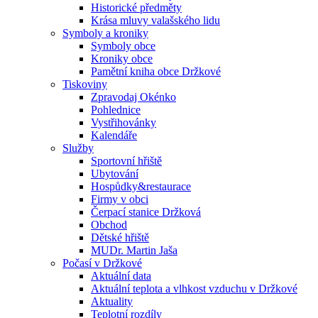
Historické předměty
Krása mluvy valašského lidu
Symboly a kroniky
Symboly obce
Kroniky obce
Pamětní kniha obce Držkové
Tiskoviny
Zpravodaj Okénko
Pohlednice
Vystřihovánky
Kalendáře
Služby
Sportovní hřiště
Ubytování
Hospůdky&restaurace
Firmy v obci
Čerpací stanice Držková
Obchod
Dětské hřiště
MUDr. Martin Jaša
Počasí v Držkové
Aktuální data
Aktuální teplota a vlhkost vzduchu v Držkové
Aktuality
Teplotní rozdíly