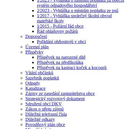
1⁄2023 - Vyhláška o místním poplatku za obecní
systém odpadového hospodářství
2⁄2023 - Vyhláška o místním poplatku ze psů
1⁄2017 - Vyhláška společný školní obvod
mateřské školy
1⁄2015 - Požární řád obce
Řád ohlašovny požárů
Doporučení
Pořádání ohňostrojů v obci
Územní plán
Příspěvky
Příspěvek na narozené dítě
Příspěvek na předškoláka
Příspěvek na kastraci koček a kocourů
Vítání občánků
Sazebník poplatků
Odpady
Kanalizace
Zápisy ze zasedání zastupitelstva obce
Strategický rozvojový dokument
Sdružení obcí DKV
Zákon o střetu zájmů
Důležitá telefonní čísla
Důležité odkazy
Povodňový plán obce