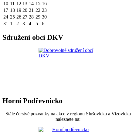
10
11
12
13
14
15
16
17
18
19
20
21
22
23
24
25
26
27
28
29
30
31
1
2
3
4
5
6
Sdružení obcí DKV
Horní Podřevnicko
Stále čerstvé pozvánky na akce v regionu Slušovicka a Vizovicka
naleznete na: