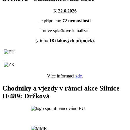
K
22.6.2026
je připojeno
72
nemovitostí
k nové splaškové kanalizaci
(z toho
18
tlakových přípojek
).
Více informací
zde
.
Chodníky a vjezdy v rámci akce Silnice
II/489: Držková