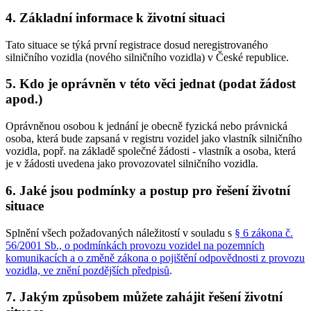
4. Základní informace k životní situaci
Tato situace se týká první registrace dosud neregistrovaného
silničního vozidla (nového silničního vozidla) v České republice.
5. Kdo je oprávněn v této věci jednat (podat žádost
apod.)
Oprávněnou osobou k jednání je obecně fyzická nebo právnická
osoba, která bude zapsaná v registru vozidel jako vlastník silničního
vozidla, popř. na základě společné žádosti - vlastník a osoba, která
je v žádosti uvedena jako provozovatel silničního vozidla.
6. Jaké jsou podmínky a postup pro řešení životní
situace
Splnění všech požadovaných náležitostí v souladu s
§ 6 zákona č.
56/2001 Sb., o podmínkách provozu vozidel na pozemních
komunikacích a o změně zákona o pojištění odpovědnosti z provozu
vozidla, ve znění pozdějších předpisů
.
7. Jakým způsobem můžete zahájit řešení životní