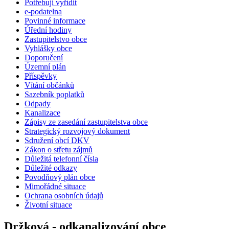
Potřebuji vyřídit
e-podatelna
Povinné informace
Úřední hodiny
Zastupitelstvo obce
Vyhlášky obce
Doporučení
Územní plán
Příspěvky
Vítání občánků
Sazebník poplatků
Odpady
Kanalizace
Zápisy ze zasedání zastupitelstva obce
Strategický rozvojový dokument
Sdružení obcí DKV
Zákon o střetu zájmů
Důležitá telefonní čísla
Důležité odkazy
Povodňový plán obce
Mimořádné situace
Ochrana osobních údajů
Životní situace
Držková - odkanalizování obce