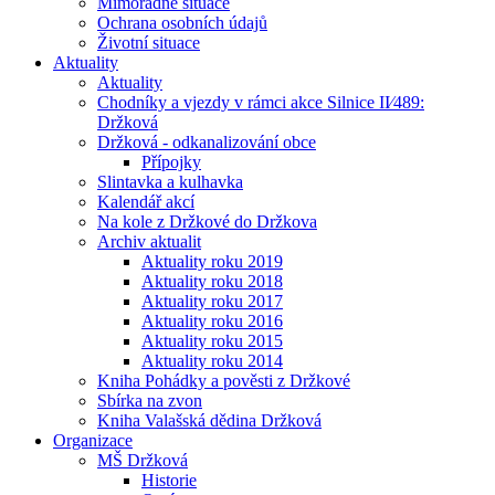
Mimořádné situace
Ochrana osobních údajů
Životní situace
Aktuality
Aktuality
Chodníky a vjezdy v rámci akce Silnice II⁄489:
Držková
Držková - odkanalizování obce
Přípojky
Slintavka a kulhavka
Kalendář akcí
Na kole z Držkové do Držkova
Archiv aktualit
Aktuality roku 2019
Aktuality roku 2018
Aktuality roku 2017
Aktuality roku 2016
Aktuality roku 2015
Aktuality roku 2014
Kniha Pohádky a pověsti z Držkové
Sbírka na zvon
Kniha Valašská dědina Držková
Organizace
MŠ Držková
Historie