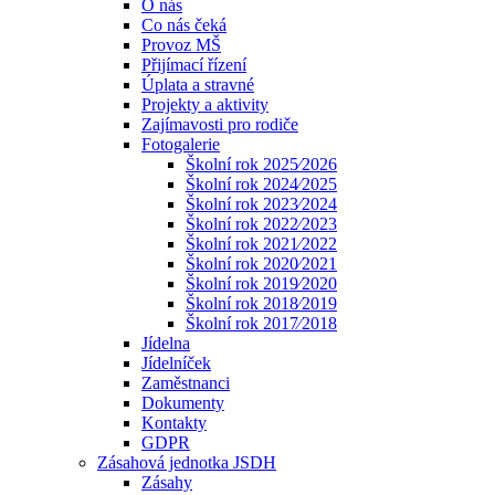
O nás
Co nás čeká
Provoz MŠ
Přijímací řízení
Úplata a stravné
Projekty a aktivity
Zajímavosti pro rodiče
Fotogalerie
Školní rok 2025⁄2026
Školní rok 2024⁄2025
Školní rok 2023⁄2024
Školní rok 2022⁄2023
Školní rok 2021⁄2022
Školní rok 2020⁄2021
Školní rok 2019⁄2020
Školní rok 2018⁄2019
Školní rok 2017⁄2018
Jídelna
Jídelníček
Zaměstnanci
Dokumenty
Kontakty
GDPR
Zásahová jednotka JSDH
Zásahy