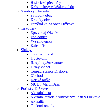
Historické předměty
Krása mluvy valašského lidu
Symboly a kroniky
Symboly obce
Kroniky obce
Pamětní kniha obce Držkové
Tiskoviny
Zpravodaj Okénko
Pohlednice
Vystřihovánky
Kalendáře
Služby
Sportovní hřiště
Ubytování
Hospůdky&restaurace
Firmy v obci
Čerpací stanice Držková
Obchod
Dětské hřiště
MUDr. Martin Jaša
Počasí v Držkové
Aktuální data
Aktuální teplota a vlhkost vzduchu v Držkové
Aktuality
Teplotní rozdíly