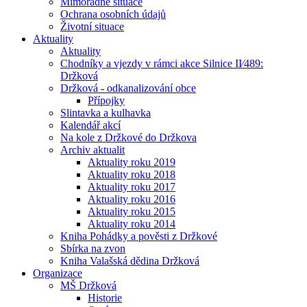
Mimořádné situace
Ochrana osobních údajů
Životní situace
Aktuality
Aktuality
Chodníky a vjezdy v rámci akce Silnice II⁄489:
Držková
Držková - odkanalizování obce
Přípojky
Slintavka a kulhavka
Kalendář akcí
Na kole z Držkové do Držkova
Archiv aktualit
Aktuality roku 2019
Aktuality roku 2018
Aktuality roku 2017
Aktuality roku 2016
Aktuality roku 2015
Aktuality roku 2014
Kniha Pohádky a pověsti z Držkové
Sbírka na zvon
Kniha Valašská dědina Držková
Organizace
MŠ Držková
Historie