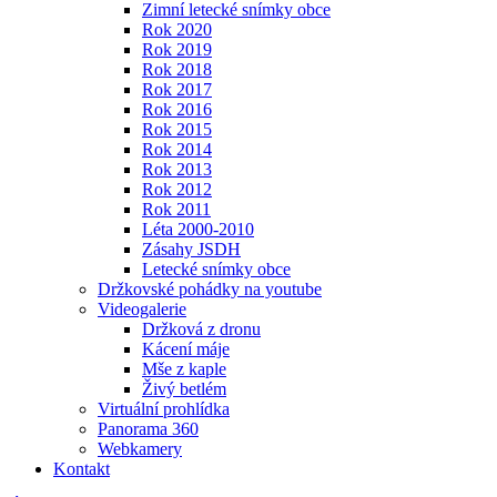
Zimní letecké snímky obce
Rok 2020
Rok 2019
Rok 2018
Rok 2017
Rok 2016
Rok 2015
Rok 2014
Rok 2013
Rok 2012
Rok 2011
Léta 2000-2010
Zásahy JSDH
Letecké snímky obce
Držkovské pohádky na youtube
Videogalerie
Držková z dronu
Kácení máje
Mše z kaple
Živý betlém
Virtuální prohlídka
Panorama 360
Webkamery
Kontakt