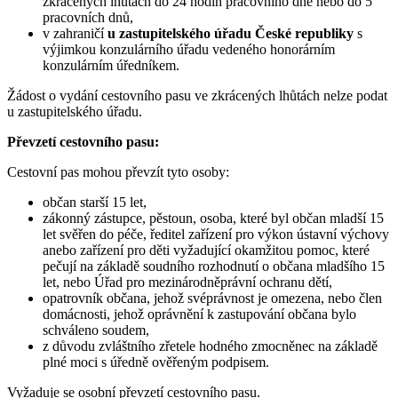
zkrácených lhůtách do 24 hodin pracovního dne nebo do 5
pracovních dnů,
v zahraničí
u zastupitelského úřadu České republiky
s
výjimkou konzulárního úřadu vedeného honorárním
konzulárním úředníkem.
Žádost o vydání cestovního pasu ve zkrácených lhůtách nelze podat
u zastupitelského úřadu.
Převzetí cestovního pasu:
Cestovní pas mohou převzít tyto osoby:
občan starší 15 let,
zákonný zástupce, pěstoun, osoba, které byl občan mladší 15
let svěřen do péče, ředitel zařízení pro výkon ústavní výchovy
anebo zařízení pro děti vyžadující okamžitou pomoc, které
pečují na základě soudního rozhodnutí o občana mladšího 15
let, nebo Úřad pro mezinárodněprávní ochranu dětí,
opatrovník občana, jehož svéprávnost je omezena, nebo člen
domácnosti, jehož oprávnění k zastupování občana bylo
schváleno soudem,
z důvodu zvláštního zřetele hodného zmocněnec na základě
plné moci s úředně ověřeným podpisem.
Vyžaduje se osobní převzetí cestovního pasu.