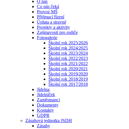
O nás
Co nás čeká
Provoz MŠ
Přijímací řízení
Úplata a stravné
Projekty a aktivity
Zajímavosti pro rodiče
Fotogalerie
Školní rok 2025⁄2026
Školní rok 2024⁄2025
Školní rok 2023⁄2024
Školní rok 2022⁄2023
Školní rok 2021⁄2022
Školní rok 2020⁄2021
Školní rok 2019⁄2020
Školní rok 2018⁄2019
Školní rok 2017⁄2018
Jídelna
Jídelníček
Zaměstnanci
Dokumenty
Kontakty
GDPR
Zásahová jednotka JSDH
Zásahy