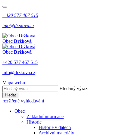
+420 577 467 515
info@drzkova.cz
Obec
Držková
Obec
Držková
+420 577 467 515
info@drzkova.cz
Mapa webu
Hledaný výraz
Hledat
rozšířené vyhledávání
Obec
Základní informace
Historie
Historie v datech
Archivní materiály