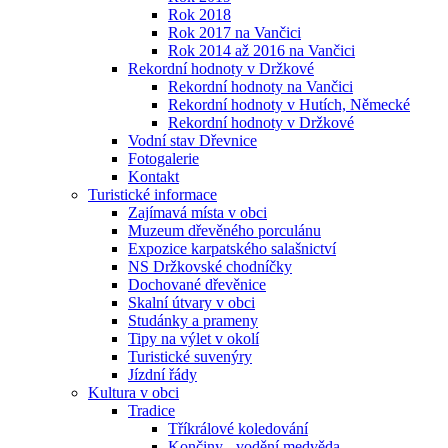
Rok 2018
Rok 2017 na Vančici
Rok 2014 až 2016 na Vančici
Rekordní hodnoty v Držkové
Rekordní hodnoty na Vančici
Rekordní hodnoty v Hutích, Německé
Rekordní hodnoty v Držkové
Vodní stav Dřevnice
Fotogalerie
Kontakt
Turistické informace
Zajímavá místa v obci
Muzeum dřevěného porculánu
Expozice karpatského salašnictví
NS Držkovské chodníčky
Dochované dřevěnice
Skalní útvary v obci
Studánky a prameny
Tipy na výlet v okolí
Turistické suvenýry
Jízdní řády
Kultura v obci
Tradice
Tříkrálové koledování
Končiny - vodění medvěda