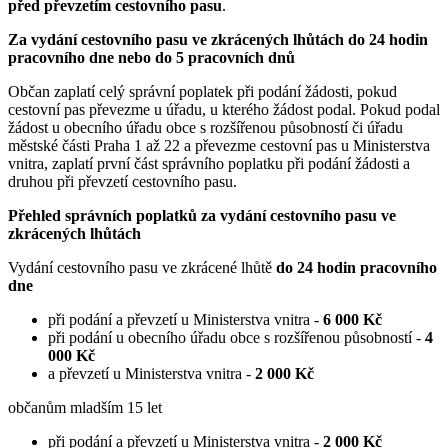
před převzetím cestovního pasu
.
Za vydání cestovního pasu ve zkrácených lhůtách do 24 hodin
pracovního dne nebo do 5 pracovních dnů
Občan zaplatí celý správní poplatek při podání žádosti, pokud
cestovní pas převezme u úřadu, u kterého žádost podal. Pokud podal
žádost u obecního úřadu obce s rozšířenou působností či úřadu
městské části Praha 1 až 22 a převezme cestovní pas u Ministerstva
vnitra, zaplatí první část správního poplatku při podání žádosti a
druhou při převzetí cestovního pasu.
Přehled správních poplatků za vydání cestovního pasu ve
zkrácených lhůtách
Vydání cestovního pasu ve zkrácené lhůtě
do 24 hodin pracovního
dne
při podání a převzetí u Ministerstva vnitra -
6 000 Kč
při podání u obecního úřadu obce s rozšířenou působností -
4
000 Kč
a převzetí u Ministerstva vnitra -
2 000 Kč
občanům mladším 15 let
při podání a převzetí u Ministerstva vnitra -
2 000 Kč