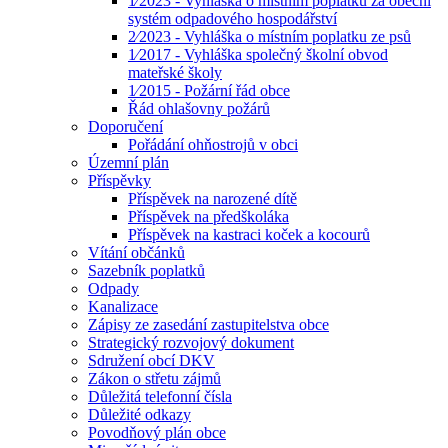
1⁄2023 - Vyhláška o místním poplatku za obecní
systém odpadového hospodářství
2⁄2023 - Vyhláška o místním poplatku ze psů
1⁄2017 - Vyhláška společný školní obvod
mateřské školy
1⁄2015 - Požární řád obce
Řád ohlašovny požárů
Doporučení
Pořádání ohňostrojů v obci
Územní plán
Příspěvky
Příspěvek na narozené dítě
Příspěvek na předškoláka
Příspěvek na kastraci koček a kocourů
Vítání občánků
Sazebník poplatků
Odpady
Kanalizace
Zápisy ze zasedání zastupitelstva obce
Strategický rozvojový dokument
Sdružení obcí DKV
Zákon o střetu zájmů
Důležitá telefonní čísla
Důležité odkazy
Povodňový plán obce