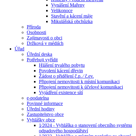
Vynášení Mařeny
Velikonoce
Stavění a kácení máje
Mikulášská obchůzka
Příroda
Osobnosti
Zajímavosti o obci
Držková v médiích
Úřad
Úřední deska
Potřebuji vyřídit
Hlášení trvalého pobytu
Povolení kácení dřevin
Žádost o přidělení č.p. ⁄ č.ev.
Připojení nemovitosti k místní komunikaci
Připojení nemovitosti k účelové komunikaci
Vyjádření existence sítí
e-podatelna
Povinné informace
Úřední hodiny
Zastupitelstvo obce
Vyhlášky obce
1⁄2024 - Vyhláška o stanovení obecního systému
odpadového hospodářství