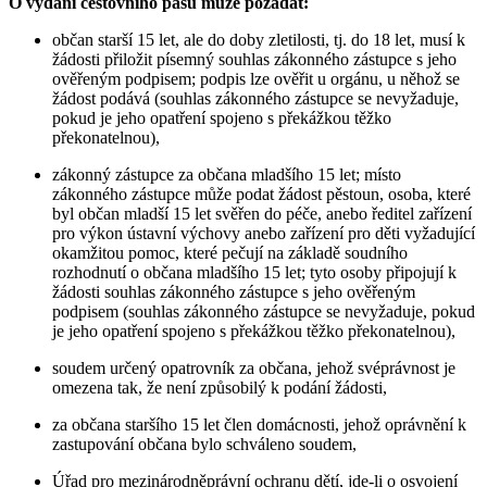
O vydání cestovního pasu může požádat:
občan starší 15 let, ale do doby zletilosti, tj. do 18 let, musí k
žádosti přiložit písemný souhlas zákonného zástupce s jeho
ověřeným podpisem; podpis lze ověřit u orgánu, u něhož se
žádost podává (souhlas zákonného zástupce se nevyžaduje,
pokud je jeho opatření spojeno s překážkou těžko
překonatelnou),
zákonný zástupce za občana mladšího 15 let; místo
zákonného zástupce může podat žádost pěstoun, osoba, které
byl občan mladší 15 let svěřen do péče, anebo ředitel zařízení
pro výkon ústavní výchovy anebo zařízení pro děti vyžadující
okamžitou pomoc, které pečují na základě soudního
rozhodnutí o občana mladšího 15 let; tyto osoby připojují k
žádosti souhlas zákonného zástupce s jeho ověřeným
podpisem (souhlas zákonného zástupce se nevyžaduje, pokud
je jeho opatření spojeno s překážkou těžko překonatelnou),
soudem určený opatrovník za občana, jehož svéprávnost je
omezena tak, že není způsobilý k podání žádosti,
za občana staršího 15 let člen domácnosti, jehož oprávnění k
zastupování občana bylo schváleno soudem,
Úřad pro mezinárodněprávní ochranu dětí, jde-li o osvojení