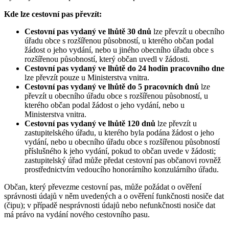
Kde lze cestovní pas převzít:
Cestovní pas vydaný ve lhůtě 30 dnů
lze převzít u obecního
úřadu obce s rozšířenou působností, u kterého občan podal
žádost o jeho vydání, nebo u jiného obecního úřadu obce s
rozšířenou působností, který občan uvedl v žádosti.
Cestovní pas vydaný ve lhůtě do 24 hodin pracovního dne
lze převzít pouze u Ministerstva vnitra.
Cestovní pas vydaný ve lhůtě do 5 pracovních dnů
lze
převzít u obecního úřadu obce s rozšířenou působností, u
kterého občan podal žádost o jeho vydání, nebo u
Ministerstva vnitra.
Cestovní pas vydaný ve lhůtě 120 dnů
lze převzít u
zastupitelského úřadu, u kterého byla podána žádost o jeho
vydání, nebo u obecního úřadu obce s rozšířenou působností
příslušného k jeho vydání, pokud to občan uvede v žádosti;
zastupitelský úřad může předat cestovní pas občanovi rovněž
prostřednictvím vedoucího honorárního konzulárního úřadu.
Občan, který převezme cestovní pas, může požádat o ověření
správnosti údajů v něm uvedených a o ověření funkčnosti nosiče dat
(čipu); v případě nesprávnosti údajů nebo nefunkčnosti nosiče dat
má právo na vydání nového cestovního pasu.