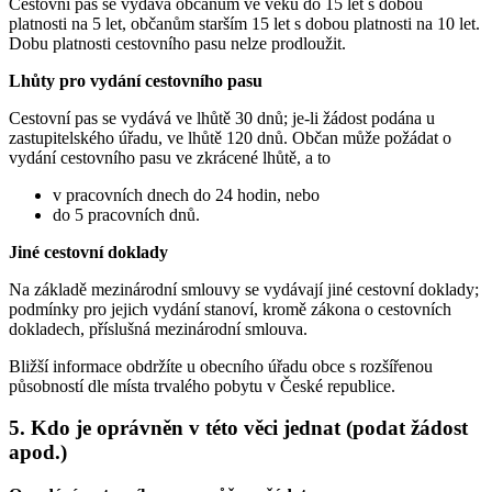
Cestovní pas se vydává občanům ve věku do 15 let s dobou
platnosti na 5 let, občanům starším 15 let s dobou platnosti na 10 let.
Dobu platnosti cestovního pasu nelze prodloužit.
Lhůty pro vydání cestovního pasu
Cestovní pas se vydává ve lhůtě 30 dnů; je-li žádost podána u
zastupitelského úřadu, ve lhůtě 120 dnů. Občan může požádat o
vydání cestovního pasu ve zkrácené lhůtě, a to
v pracovních dnech do 24 hodin, nebo
do 5 pracovních dnů.
Jiné cestovní doklady
Na základě mezinárodní smlouvy se vydávají jiné cestovní doklady;
podmínky pro jejich vydání stanoví, kromě zákona o cestovních
dokladech, příslušná mezinárodní smlouva.
Bližší informace obdržíte u obecního úřadu obce s rozšířenou
působností dle místa trvalého pobytu v České republice.
5. Kdo je oprávněn v této věci jednat (podat žádost
apod.)