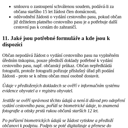
smlouvu o zastoupení schválenou soudem, podává-li za
občana staršího 15 let žádost člen domácnosti,
odůvodnění žádosti o vydání cestovního pasu, pokud občan
již držitelem platného cestovního pasu je a potřebuje další
cestovní pas k cestám do zahraničí.
11. Jaké jsou potřebné formuláře a kde jsou k
dispozici
Občan nepodává žádost o vydání cestovního pasu na vyplněném
úředním tiskopisu, pouze předloží doklady potřebné k vydání
cestovního pasu, např. občanský průkaz. Občan nepředkládá
fotografii, protože fotografii pořizuje příslušný úřad při podání
žádosti - proto se k němu občan musí osobně dostavit.
Údaje v předložených dokladech se ověří v informačním systému
evidence obyvatel a v registru obyvatel.
Jestliže se ověří správnost těchto údajů a není-li důvod pro odepření
vydání cestovního pasu, pořídí se biometrické údaje, to znamená
fotografie a otisky prstů rukou občanů starších 12 let.
Po pořízení biometrických údajů se žádost vytiskne a předloží
občanovi k podpisu. Podpis se poté digitalizuje a přenese do