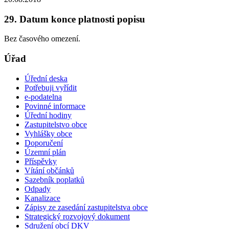
29. Datum konce platnosti popisu
Bez časového omezení.
Úřad
Úřední deska
Potřebuji vyřídit
e-podatelna
Povinné informace
Úřední hodiny
Zastupitelstvo obce
Vyhlášky obce
Doporučení
Územní plán
Příspěvky
Vítání občánků
Sazebník poplatků
Odpady
Kanalizace
Zápisy ze zasedání zastupitelstva obce
Strategický rozvojový dokument
Sdružení obcí DKV