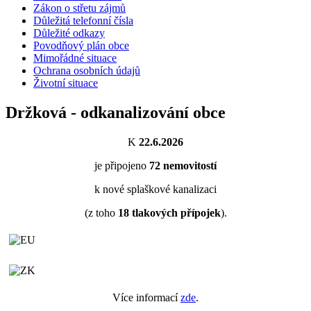
Zákon o střetu zájmů
Důležitá telefonní čísla
Důležité odkazy
Povodňový plán obce
Mimořádné situace
Ochrana osobních údajů
Životní situace
Držková - odkanalizování obce
K
22.6.2026
je připojeno
72
nemovitostí
k nové splaškové kanalizaci
(z toho
18
tlakových přípojek
).
Více informací
zde
.