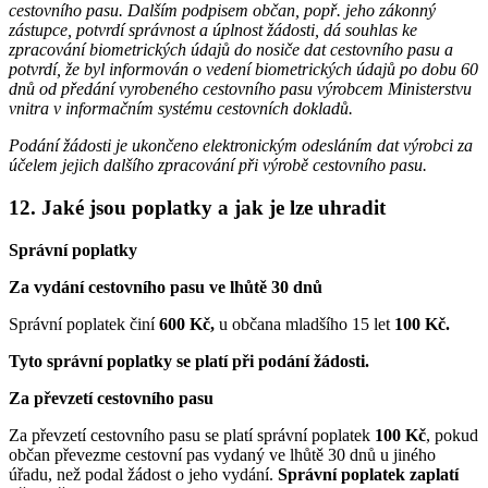
cestovního pasu. Dalším podpisem občan, popř. jeho zákonný
zástupce, potvrdí správnost a úplnost žádosti, dá souhlas ke
zpracování biometrických údajů do nosiče dat cestovního pasu a
potvrdí, že byl informován o vedení biometrických údajů po dobu 60
dnů od předání vyrobeného cestovního pasu výrobcem Ministerstvu
vnitra v informačním systému cestovních dokladů.
Podání žádosti je ukončeno elektronickým odesláním dat výrobci za
účelem jejich dalšího zpracování při výrobě cestovního pasu.
12. Jaké jsou poplatky a jak je lze uhradit
Správní poplatky
Za vydání cestovního pasu ve lhůtě 30 dnů
Správní poplatek činí
600 Kč,
u občana mladšího 15 let
100 Kč.
Tyto správní poplatky se platí při podání žádosti.
Za převzetí cestovního pasu
Za převzetí cestovního pasu se platí správní poplatek
100 Kč
, pokud
občan převezme cestovní pas vydaný ve lhůtě 30 dnů u jiného
úřadu, než podal žádost o jeho vydání.
Správní poplatek zaplatí