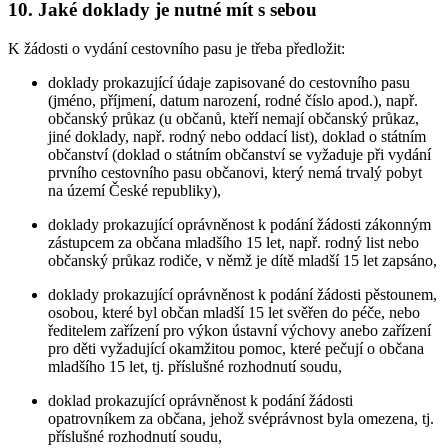
10. Jaké doklady je nutné mít s sebou
K žádosti o vydání cestovního pasu je třeba předložit:
doklady prokazující údaje zapisované do cestovního pasu
(jméno, příjmení, datum narození, rodné číslo apod.), např.
občanský průkaz (u občanů, kteří nemají občanský průkaz,
jiné doklady, např. rodný nebo oddací list), doklad o státním
občanství (doklad o státním občanství se vyžaduje při vydání
prvního cestovního pasu občanovi, který nemá trvalý pobyt
na území České republiky),
doklady prokazující oprávněnost k podání žádosti zákonným
zástupcem za občana mladšího 15 let, např. rodný list nebo
občanský průkaz rodiče, v němž je dítě mladší 15 let zapsáno,
doklady prokazující oprávněnost k podání žádosti pěstounem,
osobou, které byl občan mladší 15 let svěřen do péče, nebo
ředitelem zařízení pro výkon ústavní výchovy anebo zařízení
pro děti vyžadující okamžitou pomoc, které pečují o občana
mladšího 15 let, tj. příslušné rozhodnutí soudu,
doklad prokazující oprávněnost k podání žádosti
opatrovníkem za občana, jehož svéprávnost byla omezena, tj.
příslušné rozhodnutí soudu,