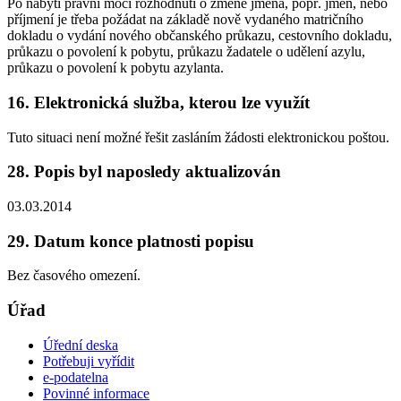
Po nabytí právní moci rozhodnutí o změně jména, popř. jmen, nebo
příjmení je třeba požádat na základě nově vydaného matričního
dokladu o vydání nového občanského průkazu, cestovního dokladu,
průkazu o povolení k pobytu, průkazu žadatele o udělení azylu,
průkazu o povolení k pobytu azylanta.
16. Elektronická služba, kterou lze využít
Tuto situaci není možné řešit zasláním žádosti elektronickou poštou.
28. Popis byl naposledy aktualizován
03.03.2014
29. Datum konce platnosti popisu
Bez časového omezení.
Úřad
Úřední deska
Potřebuji vyřídit
e-podatelna
Povinné informace