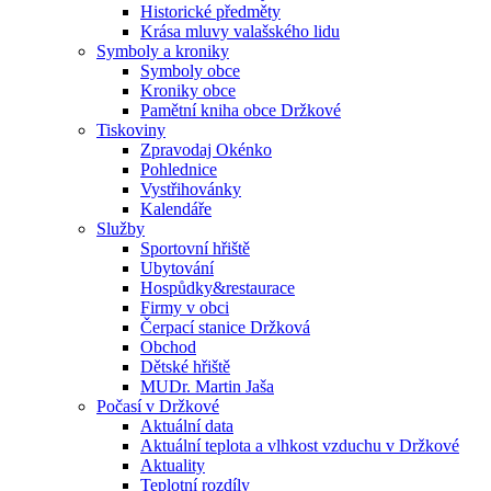
Historické předměty
Krása mluvy valašského lidu
Symboly a kroniky
Symboly obce
Kroniky obce
Pamětní kniha obce Držkové
Tiskoviny
Zpravodaj Okénko
Pohlednice
Vystřihovánky
Kalendáře
Služby
Sportovní hřiště
Ubytování
Hospůdky&restaurace
Firmy v obci
Čerpací stanice Držková
Obchod
Dětské hřiště
MUDr. Martin Jaša
Počasí v Držkové
Aktuální data
Aktuální teplota a vlhkost vzduchu v Držkové
Aktuality
Teplotní rozdíly