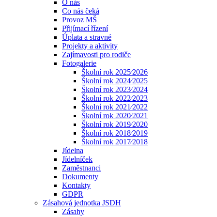
O nás
Co nás čeká
Provoz MŠ
Přijímací řízení
Úplata a stravné
Projekty a aktivity
Zajímavosti pro rodiče
Fotogalerie
Školní rok 2025⁄2026
Školní rok 2024⁄2025
Školní rok 2023⁄2024
Školní rok 2022⁄2023
Školní rok 2021⁄2022
Školní rok 2020⁄2021
Školní rok 2019⁄2020
Školní rok 2018⁄2019
Školní rok 2017⁄2018
Jídelna
Jídelníček
Zaměstnanci
Dokumenty
Kontakty
GDPR
Zásahová jednotka JSDH
Zásahy