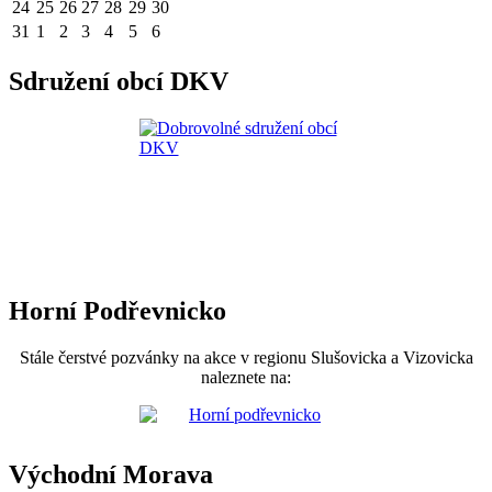
24
25
26
27
28
29
30
31
1
2
3
4
5
6
Sdružení obcí DKV
Horní Podřevnicko
Stále čerstvé pozvánky na akce v regionu Slušovicka a Vizovicka
naleznete na:
Východní Morava