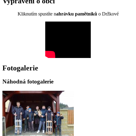
Vyprávění o obci
Kliknutím spustíte n
ahrávku pamětníků
o Držkové
Fotogalerie
Náhodná fotogalerie