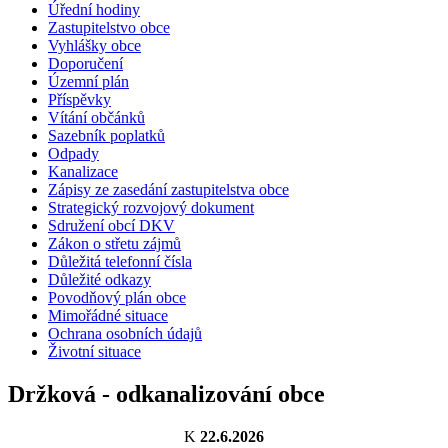
Úřední hodiny
Zastupitelstvo obce
Vyhlášky obce
Doporučení
Územní plán
Příspěvky
Vítání občánků
Sazebník poplatků
Odpady
Kanalizace
Zápisy ze zasedání zastupitelstva obce
Strategický rozvojový dokument
Sdružení obcí DKV
Zákon o střetu zájmů
Důležitá telefonní čísla
Důležité odkazy
Povodňový plán obce
Mimořádné situace
Ochrana osobních údajů
Životní situace
Držková - odkanalizování obce
K
22.6.2026