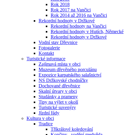
Rok 2018
Rok 2017 na Vančici
Rok 2014 až 2016 na Vančici
Rekordní hodnoty v Držkové
Rekordní hodnoty na Vančici
Rekordní hodnoty v Hutích, Německé
Rekordní hodnoty v Držkové
Vodní stav Dřevnice
Fotogalerie
Kontakt
Turistické informace
Zajímavá místa v obci
Muzeum dřevěného porculánu
Expozice karpatského salašnictví
NS Držkovské chodníčky
Dochované dřevěnice
Skalní útvary v obci
Studánky a prameny
Tipy na výlet v okolí
Turistické suvenýry
Jízdní řády
Kultura v obci
Tradice
Tříkrálové koledování
Končiny - vodění medvěda