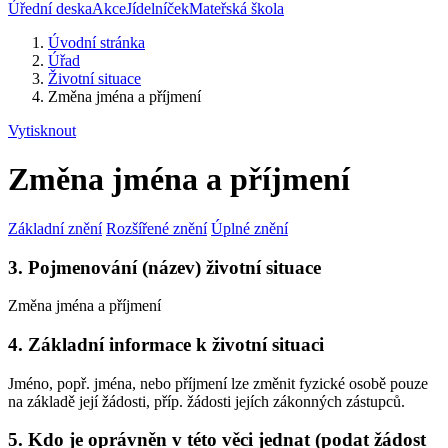
Úřední deska
Akce
Jídelníček
Mateřská škola
Úvodní stránka
Úřad
Životní situace
Změna jména a příjmení
Vytisknout
Změna jména a příjmení
Základní znění
Rozšířené znění
Úplné znění
3. Pojmenování (název) životní situace
Změna jména a příjmení
4. Základní informace k životní situaci
Jméno, popř. jména, nebo příjmení lze změnit fyzické osobě pouze
na základě její žádosti, příp. žádosti jejích zákonných zástupců.
5. Kdo je oprávněn v této věci jednat (podat žádost