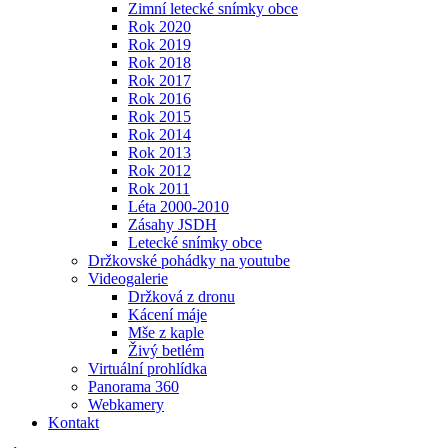
Zimní letecké snímky obce
Rok 2020
Rok 2019
Rok 2018
Rok 2017
Rok 2016
Rok 2015
Rok 2014
Rok 2013
Rok 2012
Rok 2011
Léta 2000-2010
Zásahy JSDH
Letecké snímky obce
Držkovské pohádky na youtube
Videogalerie
Držková z dronu
Kácení máje
Mše z kaple
Živý betlém
Virtuální prohlídka
Panorama 360
Webkamery
Kontakt