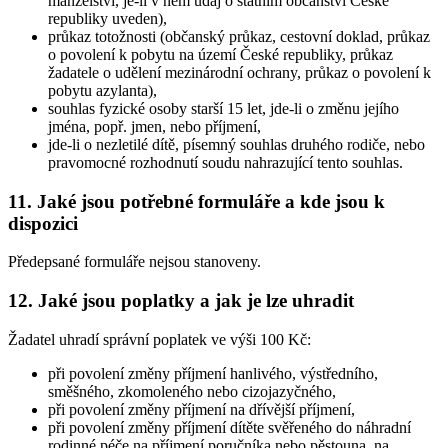
manželství, je-li v něm údaj o státním občanství České
republiky uveden),
průkaz totožnosti (občanský průkaz, cestovní doklad, průkaz
o povolení k pobytu na území České republiky, průkaz
žadatele o udělení mezinárodní ochrany, průkaz o povolení k
pobytu azylanta),
souhlas fyzické osoby starší 15 let, jde-li o změnu jejího
jména, popř. jmen, nebo příjmení,
jde-li o nezletilé dítě, písemný souhlas druhého rodiče, nebo
pravomocné rozhodnutí soudu nahrazující tento souhlas.
11. Jaké jsou potřebné formuláře a kde jsou k
dispozici
Předepsané formuláře nejsou stanoveny.
12. Jaké jsou poplatky a jak je lze uhradit
Žadatel uhradí správní poplatek ve výši 100 Kč:
při povolení změny příjmení hanlivého, výstředního,
směšného, zkomoleného nebo cizojazyčného,
při povolení změny příjmení na dřívější příjmení,
při povolení změny příjmení dítěte svěřeného do náhradní
rodinné péče na příjmení poručníka nebo pěstouna, na