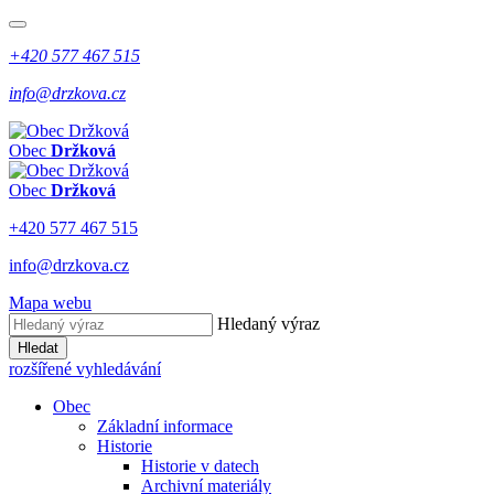
+420 577 467 515
info@drzkova.cz
Obec
Držková
Obec
Držková
+420 577 467 515
info@drzkova.cz
Mapa webu
Hledaný výraz
Hledat
rozšířené vyhledávání
Obec
Základní informace
Historie
Historie v datech
Archivní materiály