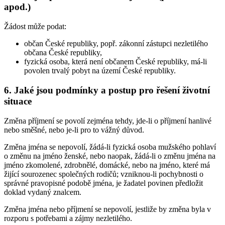
apod.)
Žádost může podat:
občan České republiky, popř. zákonní zástupci nezletilého
občana České republiky,
fyzická osoba, která není občanem České republiky, má-li
povolen trvalý pobyt na území České republiky.
6. Jaké jsou podmínky a postup pro řešení životní
situace
Změna příjmení se povolí zejména tehdy, jde-li o příjmení hanlivé
nebo směšné, nebo je-li pro to vážný důvod.
Změna jména se nepovolí, žádá-li fyzická osoba mužského pohlaví
o změnu na jméno ženské, nebo naopak, žádá-li o změnu jména na
jméno zkomolené, zdrobnělé, domácké, nebo na jméno, které má
žijící sourozenec společných rodičů; vzniknou-li pochybnosti o
správné pravopisné podobě jména, je žadatel povinen předložit
doklad vydaný znalcem.
Změna jména nebo příjmení se nepovolí, jestliže by změna byla v
rozporu s potřebami a zájmy nezletilého.