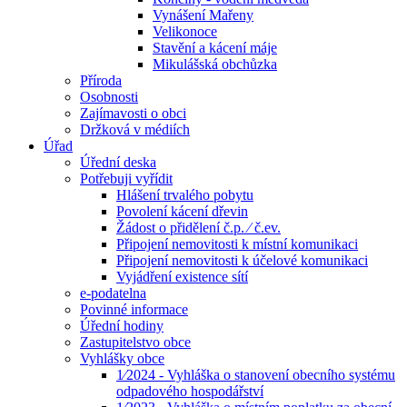
Vynášení Mařeny
Velikonoce
Stavění a kácení máje
Mikulášská obchůzka
Příroda
Osobnosti
Zajímavosti o obci
Držková v médiích
Úřad
Úřední deska
Potřebuji vyřídit
Hlášení trvalého pobytu
Povolení kácení dřevin
Žádost o přidělení č.p. ⁄ č.ev.
Připojení nemovitosti k místní komunikaci
Připojení nemovitosti k účelové komunikaci
Vyjádření existence sítí
e-podatelna
Povinné informace
Úřední hodiny
Zastupitelstvo obce
Vyhlášky obce
1⁄2024 - Vyhláška o stanovení obecního systému
odpadového hospodářství