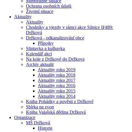
Mimořádné situace
Ochrana osobních údajů
Životní situace
Aktuality
Aktuality
Chodníky a vjezdy v rámci akce Silnice II⁄489:
Držková
Držková - odkanalizování obce
Přípojky
Slintavka a kulhavka
Kalendář akcí
Na kole z Držkové do Držkova
Archiv aktualit
Aktuality roku 2019
Aktuality roku 2018
Aktuality roku 2017
Aktuality roku 2016
Aktuality roku 2015
Aktuality roku 2014
Kniha Pohádky a pověsti z Držkové
Sbírka na zvon
Kniha Valašská dědina Držková
Organizace
MŠ Držková
Historie