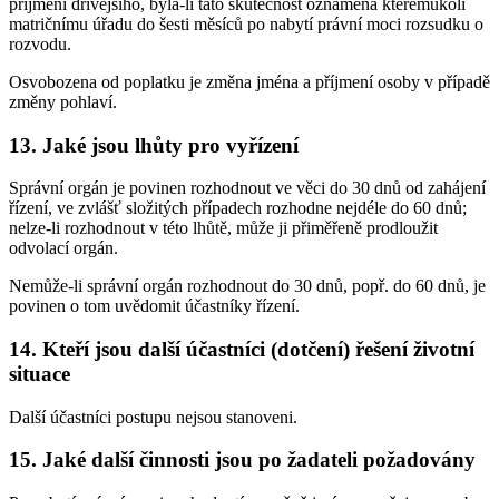
příjmení dřívějšího, byla-li tato skutečnost oznámena kterémukoli
matričnímu úřadu do šesti měsíců po nabytí právní moci rozsudku o
rozvodu.
Osvobozena od poplatku je změna jména a příjmení osoby v případě
změny pohlaví.
13. Jaké jsou lhůty pro vyřízení
Správní orgán je povinen rozhodnout ve věci do 30 dnů od zahájení
řízení, ve zvlášť složitých případech rozhodne nejdéle do 60 dnů;
nelze-li rozhodnout v této lhůtě, může ji přiměřeně prodloužit
odvolací orgán.
Nemůže-li správní orgán rozhodnout do 30 dnů, popř. do 60 dnů, je
povinen o tom uvědomit účastníky řízení.
14. Kteří jsou další účastníci (dotčení) řešení životní
situace
Další účastníci postupu nejsou stanoveni.
15. Jaké další činnosti jsou po žadateli požadovány