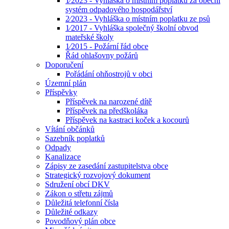
1⁄2023 - Vyhláška o místním poplatku za obecní
systém odpadového hospodářství
2⁄2023 - Vyhláška o místním poplatku ze psů
1⁄2017 - Vyhláška společný školní obvod
mateřské školy
1⁄2015 - Požární řád obce
Řád ohlašovny požárů
Doporučení
Pořádání ohňostrojů v obci
Územní plán
Příspěvky
Příspěvek na narozené dítě
Příspěvek na předškoláka
Příspěvek na kastraci koček a kocourů
Vítání občánků
Sazebník poplatků
Odpady
Kanalizace
Zápisy ze zasedání zastupitelstva obce
Strategický rozvojový dokument
Sdružení obcí DKV
Zákon o střetu zájmů
Důležitá telefonní čísla
Důležité odkazy
Povodňový plán obce