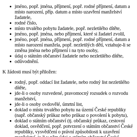
jméno, popř. jména, příjmení, popř. rodné příjmení, datum a
místo narození, příp. datum a místo uzavření manželství
žadatele,
rodné číslo,
místo trvalého pobytu žadatele, popř. nezletilého dítěte,
jméno, popř. jména, nebo příjmení, které si žadatel zvolil,
jméno, popř. jména, příjmení, popř. rodné příjmení, datum a
místo narození manžela, popř. nezletilých dětí, vztahuje-li se
změna jména nebo příjmení i na tyto osoby,
údaj o státním občanství žadatele nebo nezletilého dítěte,
odůvodnění.
K žádosti musí být přiložen:
rodný, popř. oddací list žadatele, nebo rodný list nezletilého
dítěte,
jde-li o osoby rozvedené, pravomocný rozsudek o rozvodu
manželství,
jde-li o osoby ovdovělé, úmrtní list,
doklad o místu trvalého pobytu na území České republiky
(např. občanský průkaz nebo průkaz o povolení k pobytu),
doklad o státním občanství (tj. občanský průkaz, cestovní
doklad, osvědčení, popř. potvrzení o státním občanství České
republiky, vysvědčení o právní způsobilosti k uzavření