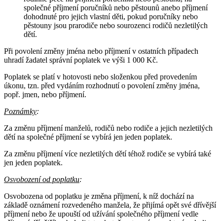
společné příjmení poručníků nebo pěstounů anebo příjmení
dohodnuté pro jejich vlastní děti, pokud poručníky nebo
pěstouny jsou prarodiče nebo sourozenci rodičů nezletilých
dětí.
Při povolení změny jména nebo příjmení v ostatních případech
uhradí žadatel správní poplatek ve výši 1 000 Kč.
Poplatek se platí v hotovosti nebo složenkou před provedením
úkonu, tzn. před vydáním rozhodnutí o povolení změny jména,
popř. jmen, nebo příjmení.
Poznámky
:
Za změnu příjmení manželů, rodičů nebo rodiče a jejich nezletilých
dětí na společné příjmení se vybírá jen jeden poplatek.
Za změnu příjmení více nezletilých dětí téhož rodiče se vybírá také
jen jeden poplatek.
Osvobození od poplatku
:
Osvobozena od poplatku je změna příjmení, k níž dochází na
základě oznámení rozvedeného manžela, že přijímá opět své dřívější
příjmení nebo že upouští od užívání společného příjmení vedle