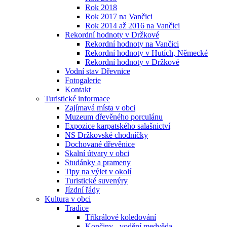
Rok 2018
Rok 2017 na Vančici
Rok 2014 až 2016 na Vančici
Rekordní hodnoty v Držkové
Rekordní hodnoty na Vančici
Rekordní hodnoty v Hutích, Německé
Rekordní hodnoty v Držkové
Vodní stav Dřevnice
Fotogalerie
Kontakt
Turistické informace
Zajímavá místa v obci
Muzeum dřevěného porculánu
Expozice karpatského salašnictví
NS Držkovské chodníčky
Dochované dřevěnice
Skalní útvary v obci
Studánky a prameny
Tipy na výlet v okolí
Turistické suvenýry
Jízdní řády
Kultura v obci
Tradice
Tříkrálové koledování
Končiny - vodění medvěda