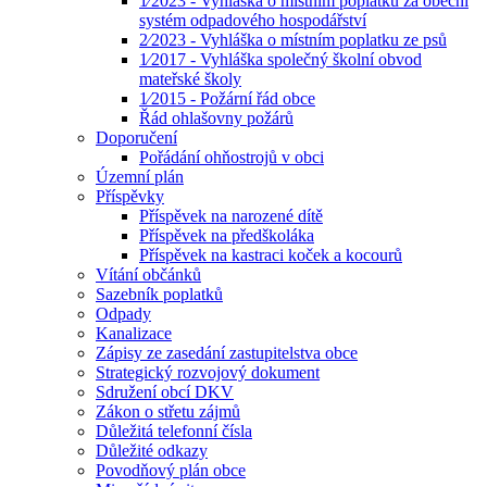
1⁄2023 - Vyhláška o místním poplatku za obecní
systém odpadového hospodářství
2⁄2023 - Vyhláška o místním poplatku ze psů
1⁄2017 - Vyhláška společný školní obvod
mateřské školy
1⁄2015 - Požární řád obce
Řád ohlašovny požárů
Doporučení
Pořádání ohňostrojů v obci
Územní plán
Příspěvky
Příspěvek na narozené dítě
Příspěvek na předškoláka
Příspěvek na kastraci koček a kocourů
Vítání občánků
Sazebník poplatků
Odpady
Kanalizace
Zápisy ze zasedání zastupitelstva obce
Strategický rozvojový dokument
Sdružení obcí DKV
Zákon o střetu zájmů
Důležitá telefonní čísla
Důležité odkazy
Povodňový plán obce