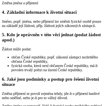
Změna jména a příjmení
4. Základní informace k životní situaci
Jméno, popř. jména, nebo příjmení lze změnit fyzické osobě pouze
na základě její žádosti, příp. žádosti jejích zákonných zástupců.
5. Kdo je oprávněn v této věci jednat (podat žádost
apod.)
Žádost může podat:
občan České republiky, popř. zákonní zástupci nezletilého
občana České republiky,
fyzická osoba, která není občanem České republiky, má-li
povolen trvalý pobyt na území České republiky.
6. Jaké jsou podmínky a postup pro řešení životní
situace
Změna příjmení se povolí zejména tehdy, jde-li o příjmení hanlivé
nebo směšné, nebo je-li pro to vážný důvod.
Změna jména se nepovolí, žádá-li fyzická osoba mužského pohlaví