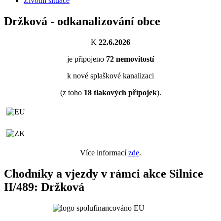
Životní situace
Držková - odkanalizování obce
K
22.6.2026
je připojeno
72
nemovitostí
k nové splaškové kanalizaci
(z toho
18
tlakových přípojek
).
Více informací
zde
.
Chodníky a vjezdy v rámci akce Silnice
II/489: Držková