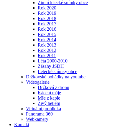
Zimní letecké snímky obce
Rok 2020
Rok 2019
Rok 2018
Rok 2017
Rok 2016
Rok 2015
Rok 2014
Rok 2013
Rok 2012
Rok 2011
Léta 2000-2010
Zásahy JSDH
Letecké snímky obce
Držkovské pohádky na youtube
Videogalerie
Držková z dronu
Kácení máje
Mše z kaple
Živý betlém
Virtuální prohlídka
Panorama 360
Webkamery
Kontakt