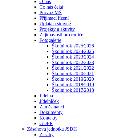
O nás
Co nás čeká
Provoz MŠ
Přijímací řízení
Úplata a stravné
Projekty a aktivity
Zajímavosti pro rodiče
Fotogalerie
Školní rok 2025⁄2026
Školní rok 2024⁄2025
Školní rok 2023⁄2024
Školní rok 2022⁄2023
Školní rok 2021⁄2022
Školní rok 2020⁄2021
Školní rok 2019⁄2020
Školní rok 2018⁄2019
Školní rok 2017⁄2018
Jídelna
Jídelníček
Zaměstnanci
Dokumenty
Kontakty
GDPR
Zásahová jednotka JSDH
Zásahy