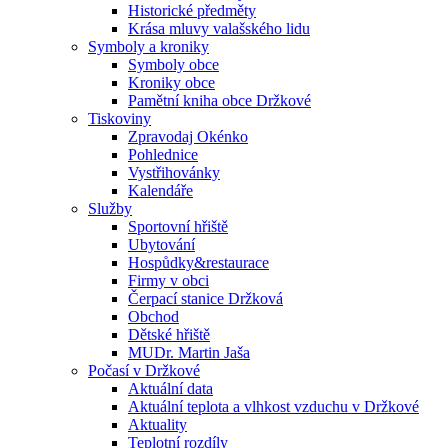
Historické předměty
Krása mluvy valašského lidu
Symboly a kroniky
Symboly obce
Kroniky obce
Pamětní kniha obce Držkové
Tiskoviny
Zpravodaj Okénko
Pohlednice
Vystřihovánky
Kalendáře
Služby
Sportovní hřiště
Ubytování
Hospůdky&restaurace
Firmy v obci
Čerpací stanice Držková
Obchod
Dětské hřiště
MUDr. Martin Jaša
Počasí v Držkové
Aktuální data
Aktuální teplota a vlhkost vzduchu v Držkové
Aktuality
Teplotní rozdíly