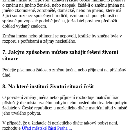
o změnu na jméno ženské, nebo naopak, žádá-li o změnu jména na
jméno zkomolené, zdrobnělé, domácké, nebo na jméno, které má
žijící sourozenec společných rodičů; vzniknou-li pochybnosti o
správné pravopisné podobě jména, je žadatel povinen předložit
doklad vydaný znalcem.
Změna jména nebo příjmení se nepovolí, jestliže by změna byla v
rozporu s potřebami a zájmy nezletilého.
7. Jakým způsobem můžete zahájit řešení životní
situace
Podejte písemnou žádost o změnu jména nebo příjmení na příslušný
úřad.
8. Na které instituci životní situaci řešit
O povolení změny jména nebo příjmení rozhoduje matriční úřad
příslušný dle místa trvalého pobytu nebo posledního trvalého pobytu
žadatele v České republice; u nezletilého dítěte matriční úřad v místě
jeho trvalého pobytu.
V případě, že u žadatele či nezletilého dítěte takový pobyt není,
rozhoduje
Úřad městské části Praha 1
.