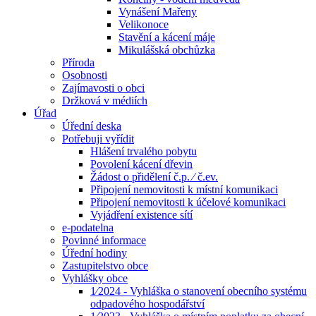
Vynášení Mařeny
Velikonoce
Stavění a kácení máje
Mikulášská obchůzka
Příroda
Osobnosti
Zajímavosti o obci
Držková v médiích
Úřad
Úřední deska
Potřebuji vyřídit
Hlášení trvalého pobytu
Povolení kácení dřevin
Žádost o přidělení č.p. ⁄ č.ev.
Připojení nemovitosti k místní komunikaci
Připojení nemovitosti k účelové komunikaci
Vyjádření existence sítí
e-podatelna
Povinné informace
Úřední hodiny
Zastupitelstvo obce
Vyhlášky obce
1⁄2024 - Vyhláška o stanovení obecního systému
odpadového hospodářství