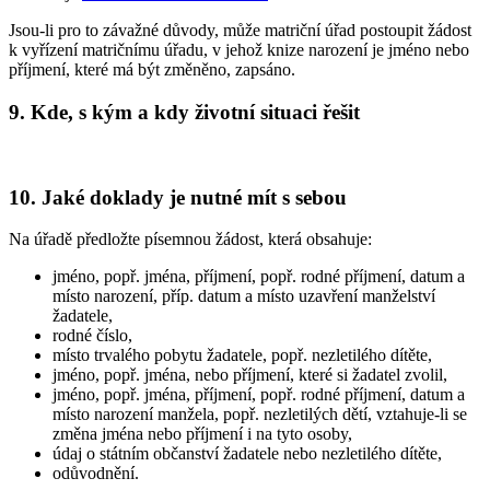
Jsou-li pro to závažné důvody, může matriční úřad postoupit žádost
k vyřízení matričnímu úřadu, v jehož knize narození je jméno nebo
příjmení, které má být změněno, zapsáno.
9. Kde, s kým a kdy životní situaci řešit
10. Jaké doklady je nutné mít s sebou
Na úřadě předložte písemnou žádost, která obsahuje:
jméno, popř. jména, příjmení, popř. rodné příjmení, datum a
místo narození, příp. datum a místo uzavření manželství
žadatele,
rodné číslo,
místo trvalého pobytu žadatele, popř. nezletilého dítěte,
jméno, popř. jména, nebo příjmení, které si žadatel zvolil,
jméno, popř. jména, příjmení, popř. rodné příjmení, datum a
místo narození manžela, popř. nezletilých dětí, vztahuje-li se
změna jména nebo příjmení i na tyto osoby,
údaj o státním občanství žadatele nebo nezletilého dítěte,
odůvodnění.