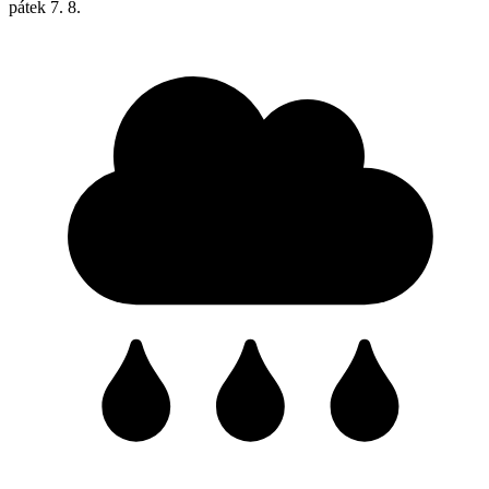
pátek
7. 8.