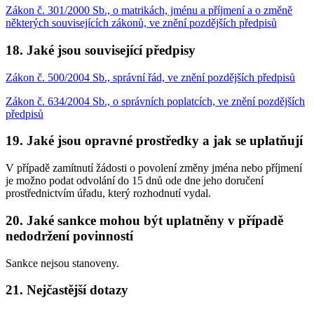
Zákon č. 301/2000 Sb., o matrikách, jménu a příjmení a o změně
některých souvisejících zákonů, ve znění pozdějších předpisů
18. Jaké jsou související předpisy
Zákon č. 500/2004 Sb., správní řád, ve znění pozdějších předpisů
Zákon č. 634/2004 Sb., o správních poplatcích, ve znění pozdějších
předpisů
19. Jaké jsou opravné prostředky a jak se uplatňují
V případě zamítnutí žádosti o povolení změny jména nebo příjmení
je možno podat odvolání do 15 dnů ode dne jeho doručení
prostřednictvím úřadu, který rozhodnutí vydal.
20. Jaké sankce mohou být uplatněny v případě
nedodržení povinností
Sankce nejsou stanoveny.
21. Nejčastější dotazy