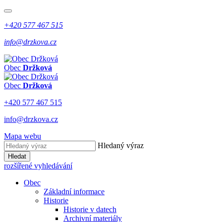
+420 577 467 515
info@drzkova.cz
Obec
Držková
Obec
Držková
+420 577 467 515
info@drzkova.cz
Mapa webu
Hledaný výraz
Hledat
rozšířené vyhledávání
Obec
Základní informace
Historie
Historie v datech
Archivní materiály