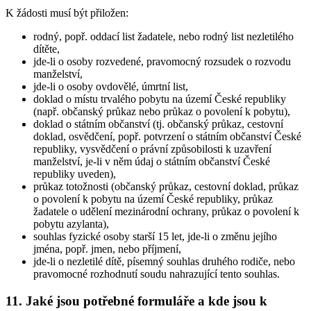
K žádosti musí být přiložen:
rodný, popř. oddací list žadatele, nebo rodný list nezletilého
dítěte,
jde-li o osoby rozvedené, pravomocný rozsudek o rozvodu
manželství,
jde-li o osoby ovdovělé, úmrtní list,
doklad o místu trvalého pobytu na území České republiky
(např. občanský průkaz nebo průkaz o povolení k pobytu),
doklad o státním občanství (tj. občanský průkaz, cestovní
doklad, osvědčení, popř. potvrzení o státním občanství České
republiky, vysvědčení o právní způsobilosti k uzavření
manželství, je-li v něm údaj o státním občanství České
republiky uveden),
průkaz totožnosti (občanský průkaz, cestovní doklad, průkaz
o povolení k pobytu na území České republiky, průkaz
žadatele o udělení mezinárodní ochrany, průkaz o povolení k
pobytu azylanta),
souhlas fyzické osoby starší 15 let, jde-li o změnu jejího
jména, popř. jmen, nebo příjmení,
jde-li o nezletilé dítě, písemný souhlas druhého rodiče, nebo
pravomocné rozhodnutí soudu nahrazující tento souhlas.
11. Jaké jsou potřebné formuláře a kde jsou k