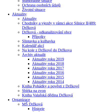
Mimořádné situace
Ochrana osobních údajů
Životní situace
Aktuality
Aktuality
Chodníky a vjezdy v rámci akce Silnice II⁄489:
Držková
Držková - odkanalizování obce
Přípojky
Slintavka a kulhavka
Kalendář akcí
Na kole z Držkové do Držkova
Archiv aktualit
Aktuality roku 2019
Aktuality roku 2018
Aktuality roku 2017
Aktuality roku 2016
Aktuality roku 2015
Aktuality roku 2014
Kniha Pohádky a pověsti z Držkové
Sbírka na zvon
Kniha Valašská dědina Držková
Organizace
MŠ Držková
Historie