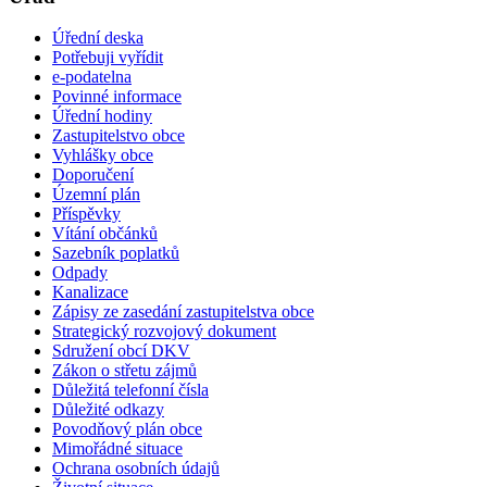
Úřední deska
Potřebuji vyřídit
e-podatelna
Povinné informace
Úřední hodiny
Zastupitelstvo obce
Vyhlášky obce
Doporučení
Územní plán
Příspěvky
Vítání občánků
Sazebník poplatků
Odpady
Kanalizace
Zápisy ze zasedání zastupitelstva obce
Strategický rozvojový dokument
Sdružení obcí DKV
Zákon o střetu zájmů
Důležitá telefonní čísla
Důležité odkazy
Povodňový plán obce
Mimořádné situace
Ochrana osobních údajů