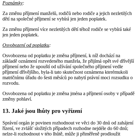
Poznámky
:
Za změnu příjmení manželů, rodičů nebo rodiče a jejich nezletilých
dětí na společné příjmení se vybírá jen jeden poplatek.
Za změnu příjmení více nezletilých dětí téhož rodiče se vybírá také
jen jeden poplatek.
Osvobození od poplatku
:
Osvobozena od poplatku je změna příjmení, k níž dochází na
základě oznámení rozvedeného manžela, že přijímá opět své dřívější
příjmení nebo že upouští od užívání společného příjmení vedle
příjmení dřívějšího, byla-li tato skutečnost oznámena kterémukoli
matričnímu úřadu do šesti měsíců po nabytí právní moci rozsudku o
rozvodu.
Osvobozena od poplatku je změna jména a příjmení osoby v případě
změny pohlaví.
13. Jaké jsou lhůty pro vyřízení
Správní orgán je povinen rozhodnout ve věci do 30 dnů od zahájení
řízení, ve zvlášť složitých případech rozhodne nejdéle do 60 dnů;
nelze-li rozhodnout v této lhůtě, může ji přiměřeně prodloužit