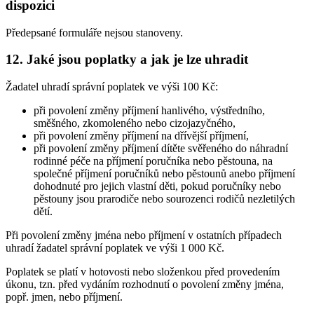
dispozici
Předepsané formuláře nejsou stanoveny.
12. Jaké jsou poplatky a jak je lze uhradit
Žadatel uhradí správní poplatek ve výši 100 Kč:
při povolení změny příjmení hanlivého, výstředního,
směšného, zkomoleného nebo cizojazyčného,
při povolení změny příjmení na dřívější příjmení,
při povolení změny příjmení dítěte svěřeného do náhradní
rodinné péče na příjmení poručníka nebo pěstouna, na
společné příjmení poručníků nebo pěstounů anebo příjmení
dohodnuté pro jejich vlastní děti, pokud poručníky nebo
pěstouny jsou prarodiče nebo sourozenci rodičů nezletilých
dětí.
Při povolení změny jména nebo příjmení v ostatních případech
uhradí žadatel správní poplatek ve výši 1 000 Kč.
Poplatek se platí v hotovosti nebo složenkou před provedením
úkonu, tzn. před vydáním rozhodnutí o povolení změny jména,
popř. jmen, nebo příjmení.